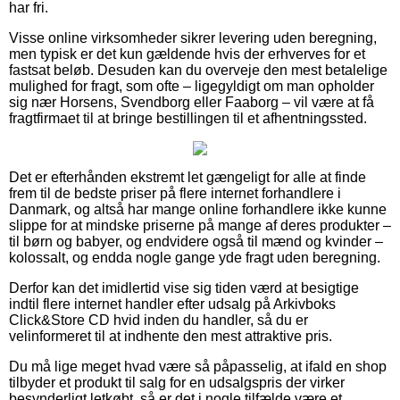
har fri.
Visse online virksomheder sikrer levering uden beregning,
men typisk er det kun gældende hvis der erhverves for et
fastsat beløb. Desuden kan du overveje den mest betalelige
mulighed for fragt, som ofte – ligegyldigt om man opholder
sig nær Horsens, Svendborg eller Faaborg – vil være at få
fragtfirmaet til at bringe bestillingen til et afhentningssted.
Det er efterhånden ekstremt let gængeligt for alle at finde
frem til de bedste priser på flere internet forhandlere i
Danmark, og altså har mange online forhandlere ikke kunne
slippe for at mindske priserne på mange af deres produkter –
til børn og babyer, og endvidere også til mænd og kvinder –
kolossalt, og endda nogle gange yde fragt uden beregning.
Derfor kan det imidlertid vise sig tiden værd at besigtige
indtil flere internet handler efter udsalg på Arkivboks
Click&Store CD hvid inden du handler, så du er
velinformeret til at indhente den mest attraktive pris.
Du må lige meget hvad være så påpasselig, at ifald en shop
tilbyder et produkt til salg for en udsalgspris der virker
besynderligt letkøbt, så er det i nogle tilfælde være et