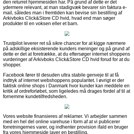
den returret hjemmesiden har. På grund af dette er det
ydermere relevant, at man stadigvæk bevarer sin faktura e-
mail, således man i fremtiden kan bevise sin bestilling af
Arkivboks Click&Store CD hvid, hvad end man søger
produkter til en voksen eller et barn.
Trustpilot leverer ret så sikre chancer for at kigge nærmere
på adskillige eksisterende kunders meninger og på grund af
dette er det at foretrække, at du eftersøger internet shoppens
vurderinger af Arkivboks Click&Store CD hvid forud for at du
shopper.
Facebook fører til desuden ultra stabile genveje til at få
indtryk af internet webshoppens popularitet. I øvrigt er der
faktisk online shops i Danmark hvor kunder kan meddele en
kritik af ordreforløbet, som ligeledes må drages fordel af til at
fornemme kundetilfredsheden.
Vores website finansieres af reklamer. Vi arbejder sammen
med en hel del online varehuse i form af at vi publicerer
forretningernes varer, og indhenter provision ifald en bruger
fra vores hjemmeside laver en bestilling.