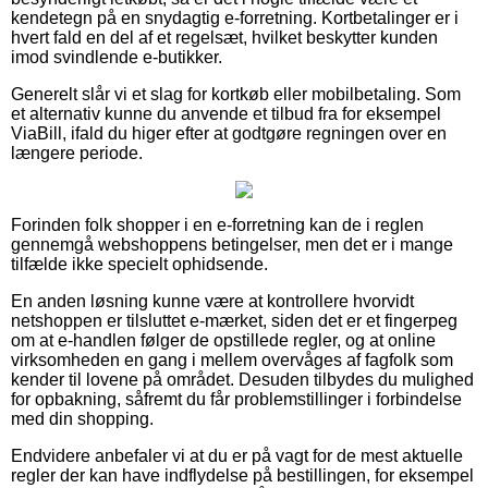
kendetegn på en snydagtig e-forretning. Kortbetalinger er i
hvert fald en del af et regelsæt, hvilket beskytter kunden
imod svindlende e-butikker.
Generelt slår vi et slag for kortkøb eller mobilbetaling. Som
et alternativ kunne du anvende et tilbud fra for eksempel
ViaBill, ifald du higer efter at godtgøre regningen over en
længere periode.
Forinden folk shopper i en e-forretning kan de i reglen
gennemgå webshoppens betingelser, men det er i mange
tilfælde ikke specielt ophidsende.
En anden løsning kunne være at kontrollere hvorvidt
netshoppen er tilsluttet e-mærket, siden det er et fingerpeg
om at e-handlen følger de opstillede regler, og at online
virksomheden en gang i mellem overvåges af fagfolk som
kender til lovene på området. Desuden tilbydes du mulighed
for opbakning, såfremt du får problemstillinger i forbindelse
med din shopping.
Endvidere anbefaler vi at du er på vagt for de mest aktuelle
regler der kan have indflydelse på bestillingen, for eksempel