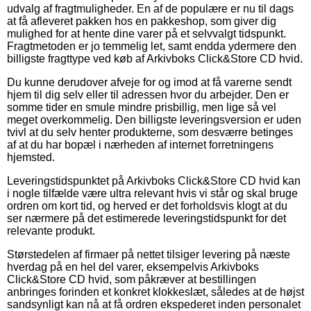
udvalg af fragtmuligheder. En af de populære er nu til dags
at få afleveret pakken hos en pakkeshop, som giver dig
mulighed for at hente dine varer på et selvvalgt tidspunkt.
Fragtmetoden er jo temmelig let, samt endda ydermere den
billigste fragttype ved køb af Arkivboks Click&Store CD hvid.
Du kunne derudover afveje for og imod at få varerne sendt
hjem til dig selv eller til adressen hvor du arbejder. Den er
somme tider en smule mindre prisbillig, men lige så vel
meget overkommelig. Den billigste leveringsversion er uden
tvivl at du selv henter produkterne, som desværre betinges
af at du har bopæl i nærheden af internet forretningens
hjemsted.
Leveringstidspunktet på Arkivboks Click&Store CD hvid kan
i nogle tilfælde være ultra relevant hvis vi står og skal bruge
ordren om kort tid, og herved er det forholdsvis klogt at du
ser nærmere på det estimerede leveringstidspunkt for det
relevante produkt.
Størstedelen af firmaer på nettet tilsiger levering på næste
hverdag på en hel del varer, eksempelvis Arkivboks
Click&Store CD hvid, som påkræver at bestillingen
anbringes forinden et konkret klokkeslæt, således at de højst
sandsynligt kan nå at få ordren ekspederet inden personalet