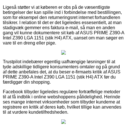
Ligeså støtter vi at køberen er obs på de væsentligste
betingelser der kan spille ind i forbindelse med bestillingen,
som for eksempel den returneringsret internet forhandleren
tilsikrer. I relation til det er det ligeledes essesentielt, at man
stadigvæk gemmer ens faktura e-mail, så man en anden
gang vil kunne dokumentere sit køb af ASUS PRIME Z390-A
Intel Z390 LGA 1151 (stik H4) ATX, uanset om man søger en
vare til en dreng eller pige.
Trustpilot indebærer egentlig uafhængige løsninger til at
tyde adskillige tidligere konsumenters omtaler og på grund
af dette anbefales det, at du beser e-firmaets kritik af ASUS
PRIME Z390-A Intel Z390 LGA 1151 (stik H4) ATX før du
færdiggør din shopping.
Facebook tilbyder ligeledes regulære fortræffelige metoder
til at få indblik i online webshoppens pålidelighed. Herinde
ses mange internet virksomheder som tilbyder kunderne at
registrere en kritik af deres køb, hvilket tillige kan anvendes
til at vurdere kundetilfredsheden.