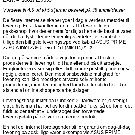
Vurderet til
4.5
ud af 5 stjerner baseret på
38
anmeldelser
De fleste internet selskaber yder i dag alverdens metoder til
levering. En af favoritterne er p.t. at få leveret til en
pakkeshop, hvor det er nemt for dig at hente de bestilte varer
når du har lyst. Denne er nemlig særdeles let, samt ofte
tillige den billigste leveringstype ved køb af ASUS PRIME
Z390-A Intel Z390 LGA 1151 (stik H4) ATX.
Du bør på samme måde afveje for og imod at bestille
produkterne til levering til dit hus eller ud på dit arbejde.
Fragtmetoden viser sig oftest lidt mindre prisbillig, men også
rigtig ukompliceret. Den mest prisbevidste mulighed for
levering kan ikke modsiges at være selv at hente
produkterne, men den mulighed forudsætter at du bor i kort
afstand af online shoppens arbejdslager.
Leveringstidspunktet på Bundkort > Hardware er jo særligt
vigtig hvis man har behov for din pakke fluks, så derfor er det
fuldt ud centralt at vi undersøger den forventede
leveringsdato på det vedkommende produkt.
En hel del internet foretagender stiller garanti om dag-til-dag
levering på adskillige varer, eksempelvis ASUS PRIME