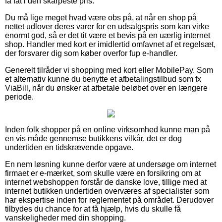
få fat i den skarpeste pris.
Du må lige meget hvad være obs på, at når en shop på
nettet udlover deres varer for en udsalgspris som kan virke
enormt god, så er det tit være et bevis på en uærlig internet
shop. Handler med kort er imidlertid omfavnet af et regelsæt,
der forsvarer dig som køber overfor fup e-handler.
Generelt tilråder vi shopping med kort eller MobilePay. Som
et alternativ kunne du benytte et afbetalingstilbud som fx
ViaBill, når du ønsker at afbetale beløbet over en længere
periode.
Inden folk shopper på en online virksomhed kunne man på
en vis måde gennemse butikkens vilkår, det er dog
undertiden en tidskrævende opgave.
En nem løsning kunne derfor være at undersøge om internet
firmaet er e-mærket, som skulle være en forsikring om at
internet webshoppen forstår de danske love, tillige med at
internet butikken undertiden overværes af specialister som
har ekspertise inden for reglementet på området. Derudover
tilbydes du chance for at få hjælp, hvis du skulle få
vanskeligheder med din shopping.