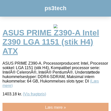
ps3tech
ASUS PRIME Z390-A Intel
Z390 LGA 1151 (stik H4)
ATX
ASUS PRIME Z390-A. Processorproducent: Intel, Processor
sokkel: LGA 1151 (stik H4), Kompatibel processor serie:
IntelÂ® CeleronÂ®, IntelÂ® PentiumÂ®. Understøttede
hukommelsestyper: DDR4-SDRAM, Maksimal intern
hukommelse: 64 GB, Hukommelses slots type: DI
(Læs
mere)
1403.18
kr.
(Vis fragtpris)
Læs mere »