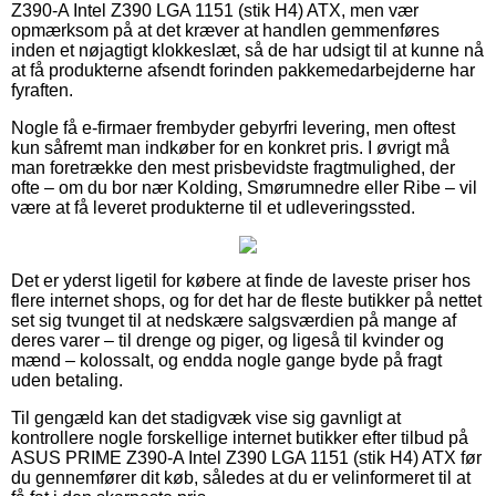
Z390-A Intel Z390 LGA 1151 (stik H4) ATX, men vær
opmærksom på at det kræver at handlen gemmenføres
inden et nøjagtigt klokkeslæt, så de har udsigt til at kunne nå
at få produkterne afsendt forinden pakkemedarbejderne har
fyraften.
Nogle få e-firmaer frembyder gebyrfri levering, men oftest
kun såfremt man indkøber for en konkret pris. I øvrigt må
man foretrække den mest prisbevidste fragtmulighed, der
ofte – om du bor nær Kolding, Smørumnedre eller Ribe – vil
være at få leveret produkterne til et udleveringssted.
Det er yderst ligetil for købere at finde de laveste priser hos
flere internet shops, og for det har de fleste butikker på nettet
set sig tvunget til at nedskære salgsværdien på mange af
deres varer – til drenge og piger, og ligeså til kvinder og
mænd – kolossalt, og endda nogle gange byde på fragt
uden betaling.
Til gengæld kan det stadigvæk vise sig gavnligt at
kontrollere nogle forskellige internet butikker efter tilbud på
ASUS PRIME Z390-A Intel Z390 LGA 1151 (stik H4) ATX før
du gennemfører dit køb, således at du er velinformeret til at