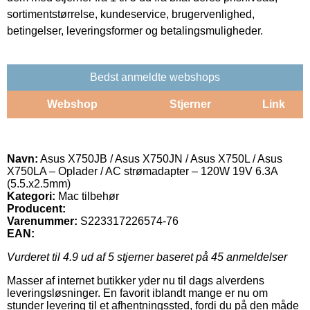
sortimentstørrelse, kundeservice, brugervenlighed,
betingelser, leveringsformer og betalingsmuligheder.
Bedst anmeldte webshops
Webshop
Stjerner
Link
Navn:
Asus X750JB / Asus X750JN / Asus X750L / Asus
X750LA – Oplader / AC strømadapter – 120W 19V 6.3A
(5.5.x2.5mm)
Kategori:
Mac tilbehør
Producent:
Varenummer:
S223317226574-76
EAN:
Vurderet til
4.9
ud af 5 stjerner baseret på
45
anmeldelser
Masser af internet butikker yder nu til dags alverdens
leveringsløsninger. En favorit iblandt mange er nu om
stunder levering til et afhentningssted, fordi du på den måde