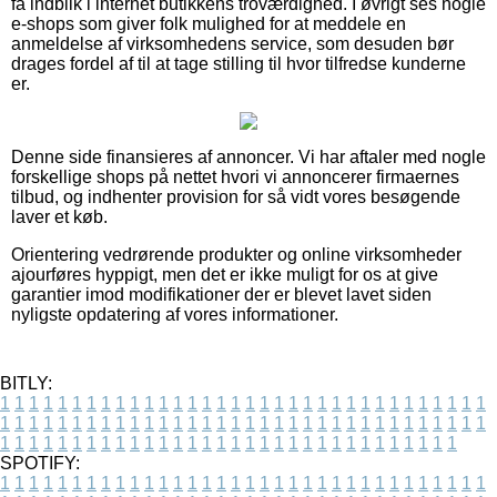
få indblik i internet butikkens troværdighed. I øvrigt ses nogle
e-shops som giver folk mulighed for at meddele en
anmeldelse af virksomhedens service, som desuden bør
drages fordel af til at tage stilling til hvor tilfredse kunderne
er.
Denne side finansieres af annoncer. Vi har aftaler med nogle
forskellige shops på nettet hvori vi annoncerer firmaernes
tilbud, og indhenter provision for så vidt vores besøgende
laver et køb.
Orientering vedrørende produkter og online virksomheder
ajourføres hyppigt, men det er ikke muligt for os at give
garantier imod modifikationer der er blevet lavet siden
nyligste opdatering af vores informationer.
BITLY:
1
1
1
1
1
1
1
1
1
1
1
1
1
1
1
1
1
1
1
1
1
1
1
1
1
1
1
1
1
1
1
1
1
1
1
1
1
1
1
1
1
1
1
1
1
1
1
1
1
1
1
1
1
1
1
1
1
1
1
1
1
1
1
1
1
1
1
1
1
1
1
1
1
1
1
1
1
1
1
1
1
1
1
1
1
1
1
1
1
1
1
1
1
1
1
1
1
1
1
1
SPOTIFY:
1
1
1
1
1
1
1
1
1
1
1
1
1
1
1
1
1
1
1
1
1
1
1
1
1
1
1
1
1
1
1
1
1
1