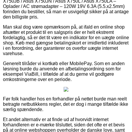
X750JB / Asus X750JN / Asus X750L / Asus X750LA –
Oplader / AC strømadapter – 120W 19V 6.3A (5.5.x2.5mm)
forinden du bestiller, så man er usvigeligt sikker på at antage
den billigste pris.
Man skal dog være opmærksom på, at ifald en online shop
afsætter et produkt til en salgspris der er helt ekstremt
fordelagtig, så er det tit være en indikator for en uægte online
shop. Køb med gængse betalingskort er imidlertid inkluderet
i en forordning, der garanterer os overfor uægte internet
varehuse.
Generelt tilråder vi kortkøb eller MobilePay. Som en anden
løsning burde du anvende en afbetalingsordning som for
eksempel ViaBill, i tilfælde af at du gerne vil godtgøre
omkostningerne over en periode.
Før folk handler hos en forhandler på nettet burde man reelt
betragte netbutikkens regler, det er dog i mange tilfælde ikke
særlig spændende.
Et andet alternativ er at finde ud af hvorvidt internet
forhandleren er e-mærke tilsluttet, siden det ofte er et bevis
på at online webshoppen overholder de danske love, samt