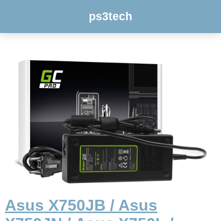
ps3tech
Asus X750JB / Asus