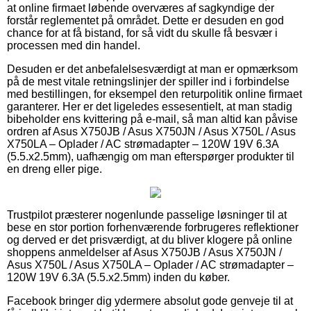
at online firmaet løbende overværes af sagkyndige der
forstår reglementet på området. Dette er desuden en god
chance for at få bistand, for så vidt du skulle få besvær i
processen med din handel.
Desuden er det anbefalelsesværdigt at man er opmærksom
på de mest vitale retningslinjer der spiller ind i forbindelse
med bestillingen, for eksempel den returpolitik online firmaet
garanterer. Her er det ligeledes essesentielt, at man stadig
bibeholder ens kvittering på e-mail, så man altid kan påvise
ordren af Asus X750JB / Asus X750JN / Asus X750L / Asus
X750LA – Oplader / AC strømadapter – 120W 19V 6.3A
(5.5.x2.5mm), uafhængig om man efterspørger produkter til
en dreng eller pige.
Trustpilot præsterer nogenlunde passelige løsninger til at
bese en stor portion forhenværende forbrugeres reflektioner
og derved er det prisværdigt, at du bliver klogere på online
shoppens anmeldelser af Asus X750JB / Asus X750JN /
Asus X750L / Asus X750LA – Oplader / AC strømadapter –
120W 19V 6.3A (5.5.x2.5mm) inden du køber.
Facebook bringer dig ydermere absolut gode genveje til at