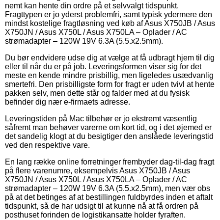
nemt kan hente din ordre på et selvvalgt tidspunkt.
Fragttypen er jo yderst problemfri, samt typisk ydermere den
mindst kostelige fragtløsning ved køb af Asus X750JB / Asus
X750JN / Asus X750L / Asus X750LA – Oplader / AC
strømadapter – 120W 19V 6.3A (5.5.x2.5mm).
Du bør endvidere udse dig at vælge at få udbragt hjem til dig
eller til når du er på job. Leveringsformen viser sig for det
meste en kende mindre prisbillig, men ligeledes usædvanlig
smertefri. Den prisbilligste form for fragt er uden tvivl at hente
pakken selv, men dette står og falder med at du fysisk
befinder dig nær e-firmaets adresse.
Leveringstiden på Mac tilbehør er jo ekstremt væsentlig
såfremt man behøver varerne om kort tid, og i det øjemed er
det sandelig klogt at du besigtiger den anslåede leveringstid
ved den respektive vare.
En lang række online forretninger frembyder dag-til-dag fragt
på flere varenumre, eksempelvis Asus X750JB / Asus
X750JN / Asus X750L / Asus X750LA – Oplader / AC
strømadapter – 120W 19V 6.3A (5.5.x2.5mm), men vær obs
på at det betinges af at bestillingen fuldbyrdes inden et aftalt
tidspunkt, så de har udsigt til at kunne nå at få ordren på
posthuset forinden de logistikansatte holder fyraften.