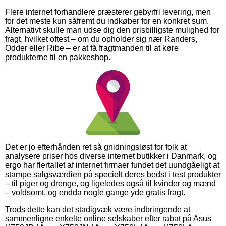
Flere internet forhandlere præsterer gebyrfri levering, men
for det meste kun såfremt du indkøber for en konkret sum.
Alternativt skulle man udse dig den prisbilligste mulighed for
fragt, hvilket oftest – om du opholder sig nær Randers,
Odder eller Ribe – er at få fragtmanden til at køre
produkterne til en pakkeshop.
Det er jo efterhånden ret så gnidningsløst for folk at
analysere priser hos diverse internet butikker i Danmark, og
ergo har flertallet af internet firmaer fundet det uundgåeligt at
stampe salgsværdien på specielt deres bedst i test produkter
– til piger og drenge, og ligeledes også til kvinder og mænd
– voldsomt, og endda nogle gange yde gratis fragt.
Trods dette kan det stadigvæk være indbringende at
sammenligne enkelte online selskaber efter rabat på Asus