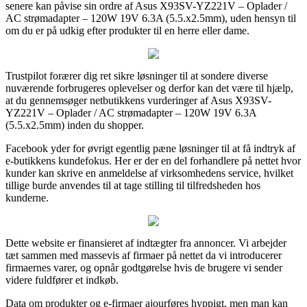
senere kan påvise sin ordre af Asus X93SV-YZ221V – Oplader /
AC strømadapter – 120W 19V 6.3A (5.5.x2.5mm), uden hensyn til
om du er på udkig efter produkter til en herre eller dame.
Trustpilot forærer dig ret sikre løsninger til at sondere diverse
nuværende forbrugeres oplevelser og derfor kan det være til hjælp,
at du gennemsøger netbutikkens vurderinger af Asus X93SV-
YZ221V – Oplader / AC strømadapter – 120W 19V 6.3A
(5.5.x2.5mm) inden du shopper.
Facebook yder for øvrigt egentlig pæne løsninger til at få indtryk af
e-butikkens kundefokus. Her er der en del forhandlere på nettet hvor
kunder kan skrive en anmeldelse af virksomhedens service, hvilket
tillige burde anvendes til at tage stilling til tilfredsheden hos
kunderne.
Dette website er finansieret af indtægter fra annoncer. Vi arbejder
tæt sammen med massevis af firmaer på nettet da vi introducerer
firmaernes varer, og opnår godtgørelse hvis de brugere vi sender
videre fuldfører et indkøb.
Data om produkter og e-firmaer ajourføres hyppigt, men man kan