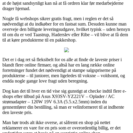
at de højst sandsynligt kan nå at få ordren klar før medarbejderne
drager hjemad.
Nogle få webshops sikrer gratis fragt, men i reglen er det så
nødvendigt at du indkøber for en fastsat sum. Desuden kunne man
overveje den billigste leveringsudgave, hvilket typisk – uden hensyn
til om du er ved Taastrup, Haderslev eller Ribe – vil blive at få dem
til at køre produkterne til en pakkeshop.
Det er i dag ret så fleksibelt for os alle at finde de laveste priser i
blandt flere online firmaer, og altså har en lang række online
forretninger fundet det nødvendigt at stampe salgspriserne på
produkterne – til juniorer, men ligeledes til voksne – voldsomt, og
endda nogle gange love fragt uden beregning.
Dog kan det til hver en tid vise sig gunstigt at checke indtil flere e-
shops efter tilbud på Asus X93SV-YZ221V – Oplader / AC
strømadapter – 120W 19V 6.3A (5.5.x2.5mm) inden du
gennemfører din bestilling, så man er velinformeret til at indhente
den laveste pris.
Man bør trods alt ikke overse, at såfremt en shop på nettet
reklamerer en vare for en pris som er overordentlig billig, er det