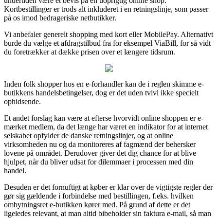
undertiden være et bevis på en uoprigtig online shop.
Kortbestillinger er trods alt inkluderet i en retningslinje, som passer
på os imod bedrageriske netbutikker.
Vi anbefaler generelt shopping med kort eller MobilePay. Alternativt
burde du vælge et afdragstilbud fra for eksempel ViaBill, for så vidt
du foretrækker at dække prisen over et længere tidsrum.
Inden folk shopper hos en e-forhandler kan de i reglen skimme e-
butikkens handelsbetingelser, dog er det uden tvivl ikke specielt
ophidsende.
Et andet forslag kan være at efterse hvorvidt online shoppen er e-
mærket medlem, da det længe har været en indikator for at internet
selskabet opfylder de danske retningslinjer, og at online
virksomheden nu og da monitoreres af fagmænd der behersker
lovene på området. Derudover giver det dig chance for at blive
hjulpet, når du bliver udsat for dilemmaer i processen med din
handel.
Desuden er det fornuftigt at køber er klar over de vigtigste regler der
gør sig gældende i forbindelse med bestillingen, f.eks. hvilken
ombytningsret e-butikken kører med. På grund af dette er det
ligeledes relevant, at man altid bibeholder sin faktura e-mail, så man