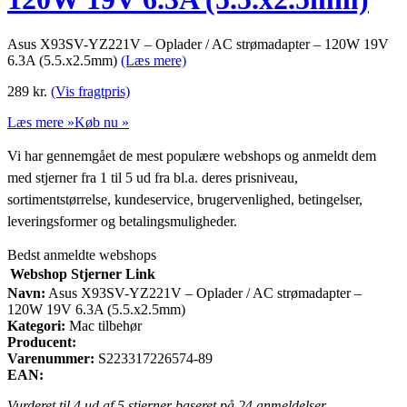
Asus X93SV-YZ221V – Oplader / AC strømadapter – 120W 19V
6.3A (5.5.x2.5mm)
(Læs mere)
289
kr.
(Vis fragtpris)
Læs mere »
Køb nu »
Vi har gennemgået de mest populære webshops og anmeldt dem
med stjerner fra 1 til 5 ud fra bl.a. deres prisniveau,
sortimentstørrelse, kundeservice, brugervenlighed, betingelser,
leveringsformer og betalingsmuligheder.
Bedst anmeldte webshops
Webshop
Stjerner
Link
Navn:
Asus X93SV-YZ221V – Oplader / AC strømadapter –
120W 19V 6.3A (5.5.x2.5mm)
Kategori:
Mac tilbehør
Producent:
Varenummer:
S223317226574-89
EAN:
Vurderet til
4
ud af 5 stjerner baseret på
24
anmeldelser