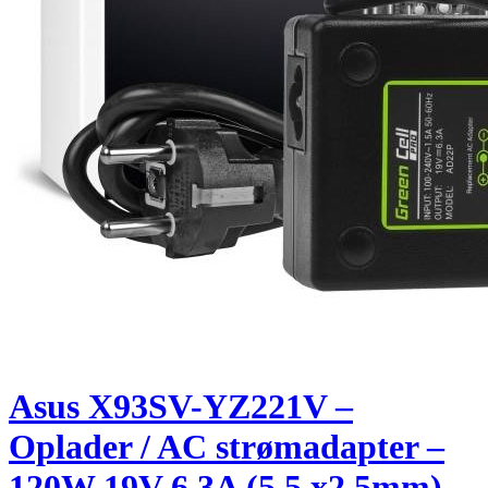
Asus X93SV-YZ221V –
Oplader / AC strømadapter –
120W 19V 6.3A (5.5.x2.5mm)