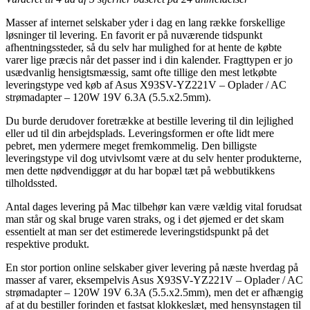
Masser af internet selskaber yder i dag en lang række forskellige
løsninger til levering. En favorit er på nuværende tidspunkt
afhentningssteder, så du selv har mulighed for at hente de købte
varer lige præcis når det passer ind i din kalender. Fragttypen er jo
usædvanlig hensigtsmæssig, samt ofte tillige den mest letkøbte
leveringstype ved køb af Asus X93SV-YZ221V – Oplader / AC
strømadapter – 120W 19V 6.3A (5.5.x2.5mm).
Du burde derudover foretrække at bestille levering til din lejlighed
eller ud til din arbejdsplads. Leveringsformen er ofte lidt mere
pebret, men ydermere meget fremkommelig. Den billigste
leveringstype vil dog utvivlsomt være at du selv henter produkterne,
men dette nødvendiggør at du har bopæl tæt på webbutikkens
tilholdssted.
Antal dages levering på Mac tilbehør kan være vældig vital forudsat
man står og skal bruge varen straks, og i det øjemed er det skam
essentielt at man ser det estimerede leveringstidspunkt på det
respektive produkt.
En stor portion online selskaber giver levering på næste hverdag på
masser af varer, eksempelvis Asus X93SV-YZ221V – Oplader / AC
strømadapter – 120W 19V 6.3A (5.5.x2.5mm), men det er afhængig
af at du bestiller forinden et fastsat klokkeslæt, med hensynstagen til