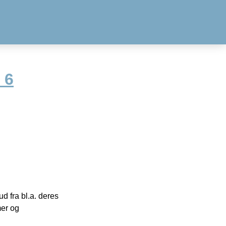
 6
 fra bl.a. deres
mer og