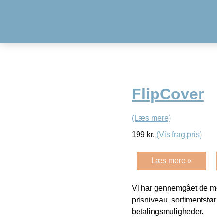
FlipCover
(Læs mere)
199
kr.
(Vis fragtpris)
Læs mere »
Vi har gennemgået de mes
prisniveau, sortimentstø
betalingsmuligheder.