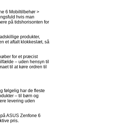
 6 Mobiltilbehør >
ingsfuld hvis man
re på tidshorisonten for
dskillige produkter,
et aftalt klokkeslæt, så
øber for et præcist
ilfælde – uden hensyn til
et til at køre ordren til
g følgelig har de fleste
dukter – til børn og
ere levering uden
lbud på ASUS Zenfone 6
tive pris.