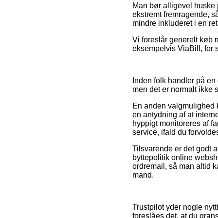
Man bør alligevel huske p
ekstremt fremragende, så
mindre inkluderet i en re
Vi foreslår generelt køb 
eksempelvis ViaBill, for 
Inden folk handler på en
men det er normalt ikke 
En anden valgmulighed 
en antydning af at intern
hyppigt monitoreres af 
service, ifald du forvold
Tilsvarende er det godt a
byttepolitik online webs
ordremail, så man altid 
mand.
Trustpilot yder nogle nyt
foreslåes det, at du gra