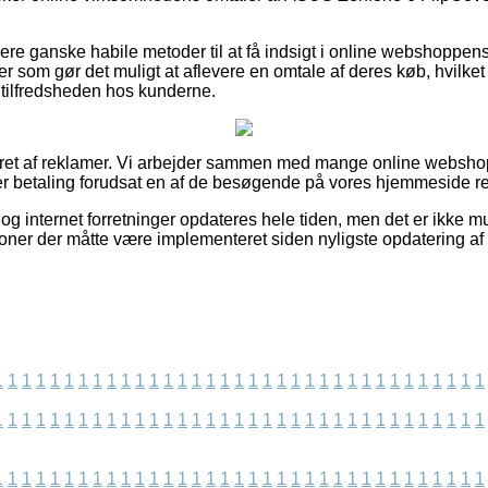
ere ganske habile metoder til at få indsigt i online webshoppens 
r som gør det muligt at aflevere en omtale af deres køb, hvilket l
f tilfredsheden hos kunderne.
ieret af reklamer. Vi arbejder sammen med mange online websho
ger betaling forudsat en af de besøgende på vores hjemmeside re
g internet forretninger opdateres hele tiden, men det er ikke mul
ioner der måtte være implementeret siden nyligste opdatering af 
1
1
1
1
1
1
1
1
1
1
1
1
1
1
1
1
1
1
1
1
1
1
1
1
1
1
1
1
1
1
1
1
1
1
1
1
1
1
1
1
1
1
1
1
1
1
1
1
1
1
1
1
1
1
1
1
1
1
1
1
1
1
1
1
1
1
1
1
1
1
1
1
1
1
1
1
1
1
1
1
1
1
1
1
1
1
1
1
1
1
1
1
1
1
1
1
1
1
1
1
1
1
1
1
1