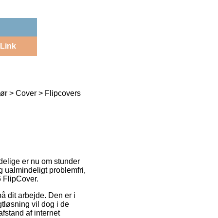
Link
r > Cover > Flipcovers
ndelige er nu om stunder
g ualmindeligt problemfri,
 FlipCover.
å dit arbejde. Den er i
tløsning vil dog i de
afstand af internet