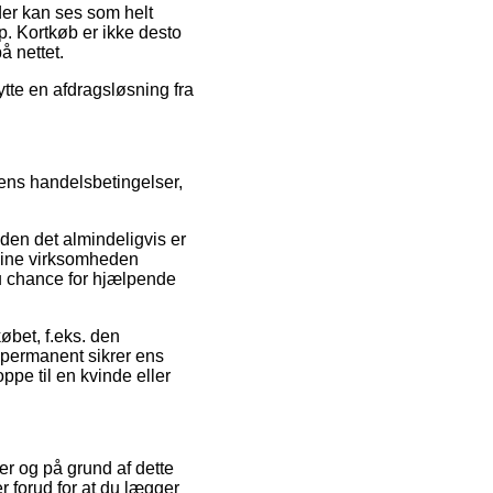
 der kan ses som helt
p. Kortkøb er ikke desto
å nettet.
ytte en afdragsløsning fra
ens handelsbetingelser,
n det almindeligvis er
online virksomheden
u chance for hjælpende
købet, f.eks. den
 permanent sikrer ens
pe til en kvinde eller
er og på grund af dette
 forud for at du lægger