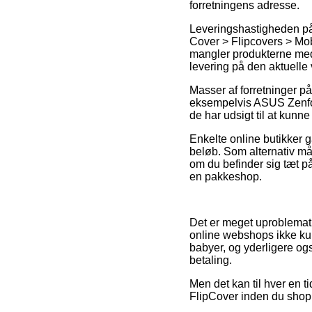
forretningens adresse.
Leveringshastigheden p
Cover > Flipcovers > Mob
mangler produkterne med 
levering på den aktuelle 
Masser af forretninger p
eksempelvis ASUS Zenfone
de har udsigt til at kunne
Enkelte online butikker 
beløb. Som alternativ må
om du befinder sig tæt på 
en pakkeshop.
Det er meget uproblematis
online webshops ikke kunn
babyer, og yderligere og
betaling.
Men det kan til hver en ti
FlipCover inden du shoppe