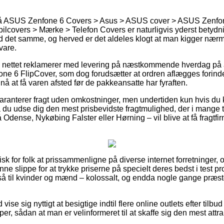
å ASUS Zenfone 6 Covers > Asus > ASUS cover > ASUS Zenfone
ilcovers > Mærke > Telefon Covers er naturligvis yderst betydn
det samme, og herved er det aldeles klogt at man kigger nærme
vare.
å nettet reklamerer med levering på næstkommende hverdag på a
 6 FlipCover, som dog forudsætter at ordren aflægges forinden 
 nå at få varen afsted før de pakkeansatte har fyraften.
garanterer fragt uden omkostninger, men undertiden kun hvis du k
 du udse dig den mest prisbevidste fragtmulighed, der i mange t
Odense, Nykøbing Falster eller Hørning – vil blive at få fragtfirma
k for folk at prissammenligne på diverse internet forretninger, o
e slippe for at trykke priserne på specielt deres bedst i test pro
så til kvinder og mænd – kolossalt, og endda nogle gange præst
d vise sig nyttigt at besigtige indtil flere online outlets efter ti
r, sådan at man er velinformeret til at skaffe sig den mest attrak