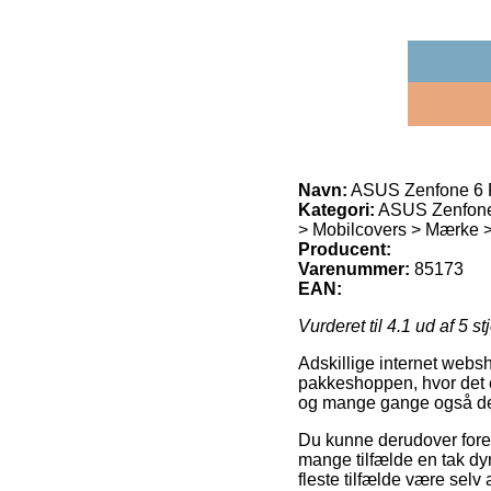
Navn:
ASUS Zenfone 6 
Kategori:
ASUS Zenfone 
> Mobilcovers > Mærke >
Producent:
Varenummer:
85173
EAN:
Vurderet til
4.1
ud af 5 st
Adskillige internet websh
pakkeshoppen, hvor det er
og mange gange også den
Du kunne derudover foretr
mange tilfælde en tak dyr
fleste tilfælde være selv 