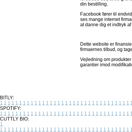
din bestilling.
Facebook fører til endvid
ses mange internet firmae
at danne dig et indtryk a
Dette website er finans
firmaernes tilbud, og ta
Vejledning om produkter o
garantier imod modifikat
BITLY:
1
1
1
1
1
1
1
1
1
1
1
1
1
1
1
1
1
1
1
1
1
1
1
1
1
1
1
1
1
1
1
1
1
1
SPOTIFY:
1
1
1
1
1
1
1
1
1
1
1
1
1
1
1
1
1
1
1
1
1
1
1
1
1
1
1
1
1
1
1
1
1
1
CUTTLY BIO:
1
1
1
1
1
1
1
1
1
1
1
1
1
1
1
1
1
1
1
1
1
1
1
1
1
1
1
1
1
1
1
1
1
1
1