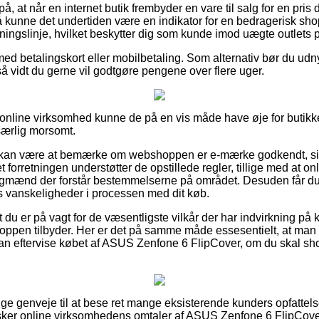
å, at når en internet butik frembyder en vare til salg for en pris
 kunne det undertiden være en indikator for en bedragerisk sho
tningslinje, hvilket beskytter dig som kunde imod uægte outlets p
med betalingskort eller mobilbetaling. Som alternativ bør du udn
så vidt du gerne vil godtgøre pengene over flere uger.
 online virksomhed kunne de på en vis måde have øje for butikk
særlig morsomt.
kan være at bemærke om webshoppen er e-mærke godkendt, side
et forretningen understøtter de opstillede regler, tillige med at 
fagmænd der forstår bestemmelserne på området. Desuden får d
es vanskeligheder i processen med dit køb.
t du er på vagt for de væsentligste vilkår der har indvirkning på 
hoppen tilbyder. Her er det på samme måde essesentielt, at man
kan eftervise købet af ASUS Zenfone 6 FlipCover, om du skal shop
tige genveje til at bese ret mange eksisterende kunders opfattels
nsker online virksomhedens omtaler af ASUS Zenfone 6 FlipCover