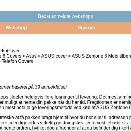
Bedst anmeldte webshops
Webshop
Stjerner
FlipCover
6 Covers > Asus > ASUS cover > ASUS Zenfone 6 Mobiltilbehø
 Telefon Covers
jerner baseret på
39
anmeldelser
ops tildeler heldigvis flere løsninger til levering. Det mest almi
 muligt at hente din pakke når du har tid. Fragtformen er nemli
 mest betalelige leveringsmetode ved køb af ASUS Zenfone 6
ække at få pakken bragt hjem til hvor du bor eller til adressen p
ere, men ligeledes virkelig gnidningsløs. Den mest letkøbte frag
at hente ordren, hvilket dog afhænger af at du befinder dig i kort 