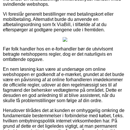
svindlende webshops.
Vi foreslår generelt bestillinger med betalingskort eller
mobilbetaling. Alternativt burde du anvende en
afbetalingsordning som fx ViaBill, i tilfælde af at du
efterspørger at godtgøre pengene ude i fremtiden.
Før folk handler hos en e-forhandler bør de utvivlsomt
betragte netshoppens regler, dog er det naturligvis en
omfattende opgave.
En nem løsning kan være at undersøge om online
webshoppen er godkendt af e-mærket, grundet at det burde
være en påvisning af at online forhandleren imødekommer
de officielle regler, udover at den regelmæssigt ses til af
fagmænd der behersker vedtægterne på området. Dette er
desuden en god anledning til at blive assisteret, når du
skulle få problemstillinger som følge af din ordre.
Herudover tilrådes det at kunden er omhyggelig omkring de
fundamentale bestemmelser i forbindelse med købet, f.eks.
hvilken ombytningspolitik internet virksomheden har. På
grund af dette er det ligeledes vigtigt, at man permanent