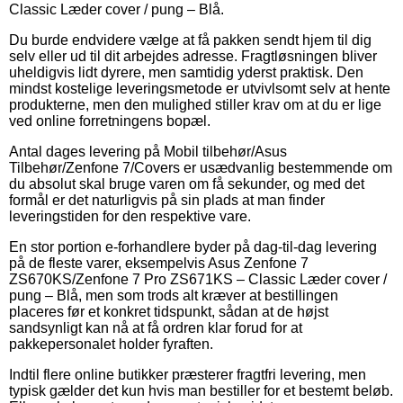
Classic Læder cover / pung – Blå.
Du burde endvidere vælge at få pakken sendt hjem til dig
selv eller ud til dit arbejdes adresse. Fragtløsningen bliver
uheldigvis lidt dyrere, men samtidig yderst praktisk. Den
mindst kostelige leveringsmetode er utvivlsomt selv at hente
produkterne, men den mulighed stiller krav om at du er lige
ved online forretningens bopæl.
Antal dages levering på Mobil tilbehør/Asus
Tilbehør/Zenfone 7/Covers er usædvanlig bestemmende om
du absolut skal bruge varen om få sekunder, og med det
formål er det naturligvis på sin plads at man finder
leveringstiden for den respektive vare.
En stor portion e-forhandlere byder på dag-til-dag levering
på de fleste varer, eksempelvis Asus Zenfone 7
ZS670KS/Zenfone 7 Pro ZS671KS – Classic Læder cover /
pung – Blå, men som trods alt kræver at bestillingen
placeres før et konkret tidspunkt, sådan at de højst
sandsynligt kan nå at få ordren klar forud for at
pakkepersonalet holder fyraften.
Indtil flere online butikker præsterer fragtfri levering, men
typisk gælder det kun hvis man bestiller for et bestemt beløb.