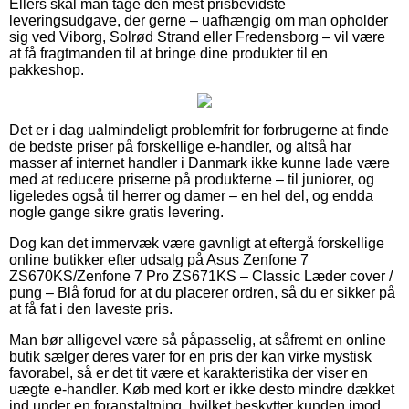
Ellers skal man tage den mest prisbevidste
leveringsudgave, der gerne – uafhængig om man opholder
sig ved Viborg, Solrød Strand eller Fredensborg – vil være
at få fragtmanden til at bringe dine produkter til en
pakkeshop.
Det er i dag ualmindeligt problemfrit for forbrugerne at finde
de bedste priser på forskellige e-handler, og altså har
masser af internet handler i Danmark ikke kunne lade være
med at reducere priserne på produkterne – til juniorer, og
ligeledes også til herrer og damer – en hel del, og endda
nogle gange sikre gratis levering.
Dog kan det immervæk være gavnligt at eftergå forskellige
online butikker efter udsalg på Asus Zenfone 7
ZS670KS/Zenfone 7 Pro ZS671KS – Classic Læder cover /
pung – Blå forud for at du placerer ordren, så du er sikker på
at få fat i den laveste pris.
Man bør alligevel være så påpasselig, at såfremt en online
butik sælger deres varer for en pris der kan virke mystisk
favorabel, så er det tit være et karakteristika der viser en
uægte e-handler. Køb med kort er ikke desto mindre dækket
ind under en foranstaltning, hvilket beskytter kunden imod