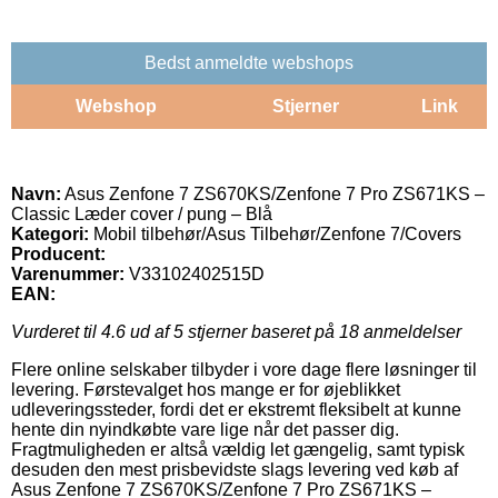
Bedst anmeldte webshops
Webshop
Stjerner
Link
Navn:
Asus Zenfone 7 ZS670KS/Zenfone 7 Pro ZS671KS –
Classic Læder cover / pung – Blå
Kategori:
Mobil tilbehør/Asus Tilbehør/Zenfone 7/Covers
Producent:
Varenummer:
V33102402515D
EAN:
Vurderet til
4.6
ud af 5 stjerner baseret på
18
anmeldelser
Flere online selskaber tilbyder i vore dage flere løsninger til
levering. Førstevalget hos mange er for øjeblikket
udleveringssteder, fordi det er ekstremt fleksibelt at kunne
hente din nyindkøbte vare lige når det passer dig.
Fragtmuligheden er altså vældig let gængelig, samt typisk
desuden den mest prisbevidste slags levering ved køb af
Asus Zenfone 7 ZS670KS/Zenfone 7 Pro ZS671KS –