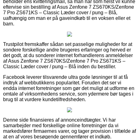
beholder ens kvitteringsmail, så man når som helst vil kunne
eftervise sin bestilling af Asus Zenfone 7 ZS670KS/Zenfone
7 Pro ZS671KS – Classic Læder cover / pung – Blå,
uafhængig om man er på gaveindkøb til en voksen eller et
barn.
Trustpilot fremskaffer sådan set passelige muligheder for at
sondere forskellige andre brugeres erfaringer og herved er
det godt, at du sonderer internet forhandlerens anmeldelser
af Asus Zenfone 7 ZS670KS/Zenfone 7 Pro ZS671KS –
Classic Læder cover / pung – Blå inden du bestiller.
Facebook leverer tilsvarende ultra gode løsninger til at få
indtryk af webbutikkens popularitet. Foruden det ser vi
endda internet forretninger som gør det muligt at udforme en
omtale af virksomhedens service, som ydermere bør tages i
brug til at vurdere kundetilfredsheden.
Denne side finansieres af annonceindtægter. Vi har
samarbejder med forskellige online forretninger da vi
markedsfører firmaernes varer, og tager provision i tilfælde af
at en af vores besøgende gennemfører et indkøb.