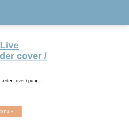
Live
er cover /
Læder cover / pung –
b nu »