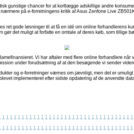
aktisk gunstige chancer for at kortlægge adskillige andre konsum
er nærmere på e-forretningens kritik af Asus Zenfone Live ZB50
s ret gode løsninger til at få en idé om online forhandlerens kun
m gør det muligt at forfatte en omtale af deres køb, som tillige bø
mefinansieret. Vi har aftaler med flere online forhandlere når v
ssion under forudsætning af at den besøgende vi sender videre r
ukter og e-forretninger værnes om jævnligt, men det er umuligt f
blevet implementeret efter sidste opdatering af de anvendte data
1
1
1
1
1
1
1
1
1
1
1
1
1
1
1
1
1
1
1
1
1
1
1
1
1
1
1
1
1
1
1
1
1
1
1
1
1
1
1
1
1
1
1
1
1
1
1
1
1
1
1
1
1
1
1
1
1
1
1
1
1
1
1
1
1
1
1
1
1
1