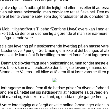
at vælge at få udbragt til din lejlighed eller hus eller til adres
 en tak mere bekostelig, men endvidere ret så fleksibel. Den me
 være at hente varerne selv, som dog forudsætter at du opholder 
Mobil tilbehør/Asus Tilbehør/Zenfone Live/Covers kan i nogle ti
kort tid, så derfor er det nemlig afgørende at man ser nærmere
en pågældende vare.
tet tilsiger levering på næstkommende hverdag på en masse var
æder cover / pung – Sort, men glem ikke at det betinges af at de
ledes at de kan nå at få bestillingen ordnet forud for at lagerperso
er i Danmark tilbyder fragt uden omkostninger, men for det meste e
beløb. Ellers kan man foretrække den billigste leveringsmanér, der
trand eller Vojens – vil blive at få dem til at køre varerne til e
or forbrugerne at finde frem til de bedste priser fra diverse forhan
orhandlere på nettet set sig nødsaget til at nedsætte salgsværdien 
å til mænd og kvinder – markant, og endda nogle gange frembyde
id være fordelagtigt at eftergå enkelte online forretninger efter t