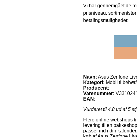
Vi har gennemgået de mes
prisniveau, sortimentstø
betalingsmuligheder.
Navn:
Asus Zenfone Live
Kategori:
Mobil tilbehør
Producent:
Varenummer:
V331024
EAN:
Vurderet til
4.8
ud af 5 st
Flere online webshops til
levering til en pakkeshop,
passer ind i din kalender
køb af Asus Zenfone Liv