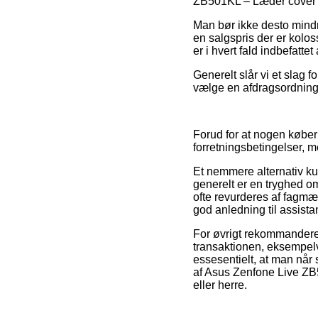
ZB501KL – Læder cover / p
Man bør ikke desto mindre
en salgspris der er kolos
er i hvert fald indbefatte
Generelt slår vi et slag 
vælge en afdragsordning 
Forud for at nogen køber
forretningsbetingelser, m
Et nemmere alternativ k
generelt er en tryghed o
ofte revurderes af fagm
god anledning til assista
For øvrigt rekommanderer
transaktionen, eksempelvi
essesentielt, at man når
af Asus Zenfone Live ZB5
eller herre.