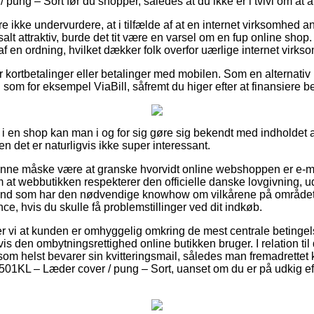
ung – Sort før du shopper, således at du ikke er i tvivl om at 
 ikke undervurdere, at i tilfælde af at en internet virksomhed an
salt attraktiv, burde det tit være en varsel om en fup online sho
t af en ordning, hvilket dækker folk overfor uærlige internet virks
for kortbetalinger eller betalinger med mobilen. Som en alternat
som for eksempel ViaBill, såfremt du higer efter at finansiere b
 i en shop kan man i og for sig gøre sig bekendt med indholdet 
en det er naturligvis ikke super interessant.
unne måske være at granske hvorvidt online webshoppen er e-m
m at webbutikken respekterer den officielle danske lovgivning, 
ænd som har den nødvendige knowhow om vilkårene på området
nce, hvis du skulle få problemstillinger ved dit indkøb.
 vi at kunden er omhyggelig omkring de mest centrale betingels
s den ombytningsrettighed online butikken bruger. I relation til 
 som helst bevarer sin kvitteringsmail, således man fremadrette
01KL – Læder cover / pung – Sort, uanset om du er på udkig eft