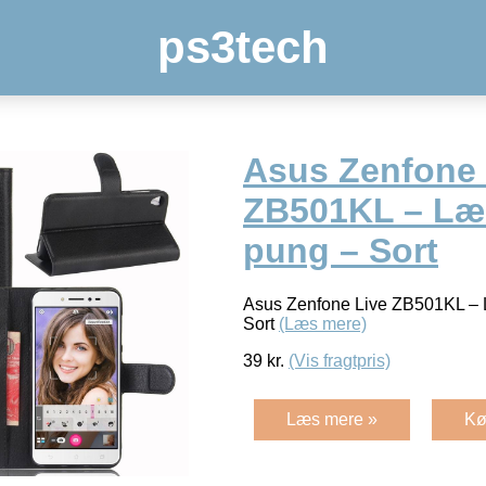
ps3tech
Asus Zenfone 
ZB501KL – Læd
pung – Sort
Asus Zenfone Live ZB501KL – 
Sort
(Læs mere)
39
kr.
(Vis fragtpris)
Læs mere »
Kø