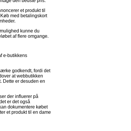
antage den bedste pris.
noncerer et produkt til
p. Køb med betalingskort
omheder.
iv mulighed kunne du
eløbet af flere omgange.
af e-butikkens
ærke godkendt, fordi det
udover at webbutikken
. Dette er desuden en
er der influerer på
det er det også
t kan dokumentere købet
er et produkt til en dame