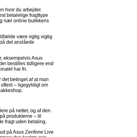
sen hvor du arbejder.
st betalelige fragttype
dig nær online butikkens
lfælde være rigtig vigtig
 på det anslåede
er, eksempelvis Asus
r bestilles tidligere end
nalet har fri.
r det betinget af at man
 oftest – ligegyldigt om
n pakkeshop.
dlere på nettet, og af den
på produkterne – til
 fragt uden betaling.
ilbud på Asus Zenfone Live