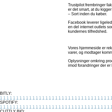
Trustpilot frembringer f
er det smart, at du kigg
– Sort inden du køber.
Facebook leverer ligelede
en del internet outlets so
kundernes tilfredshed.
Vores hjemmeside er rekla
varer, og modtager kommi
Oplysninger omkring prod
imod forandringer der er 
BITLY:
1
1
1
1
1
1
1
1
1
1
1
1
1
1
1
1
1
1
1
1
1
1
1
1
1
1
1
1
1
1
1
1
1
1
SPOTIFY:
1
1
1
1
1
1
1
1
1
1
1
1
1
1
1
1
1
1
1
1
1
1
1
1
1
1
1
1
1
1
1
1
1
1
CUTTLY BIO: