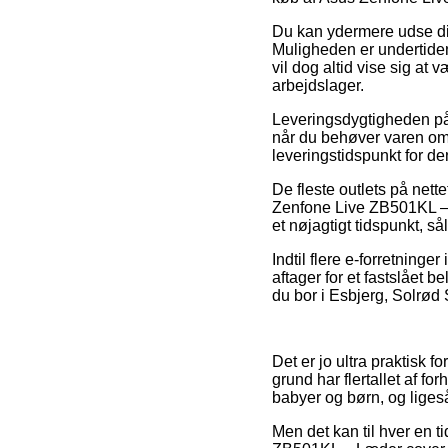
Du kan ydermere udse dig 
Muligheden er undertiden
vil dog altid vise sig at
arbejdslager.
Leveringsdygtigheden på 
når du behøver varen om 
leveringstidspunkt for d
De fleste outlets på net
Zenfone Live ZB501KL – L
et nøjagtigt tidspunkt, så
Indtil flere e-forretning
aftager for et fastslået 
du bor i Esbjerg, Solrød S
Det er jo ultra praktisk f
grund har flertallet af f
babyer og børn, og liges
Men det kan til hver en t