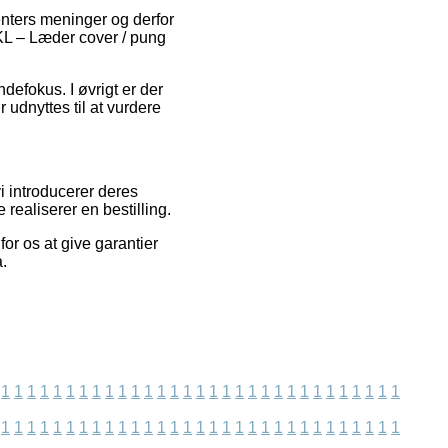
enters meninger og derfor
1KL – Læder cover / pung
defokus. I øvrigt er der
r udnyttes til at vurdere
i introducerer deres
ealiserer en bestilling.
or os at give garantier
.
1
1
1
1
1
1
1
1
1
1
1
1
1
1
1
1
1
1
1
1
1
1
1
1
1
1
1
1
1
1
1
1
1
1
1
1
1
1
1
1
1
1
1
1
1
1
1
1
1
1
1
1
1
1
1
1
1
1
1
1
1
1