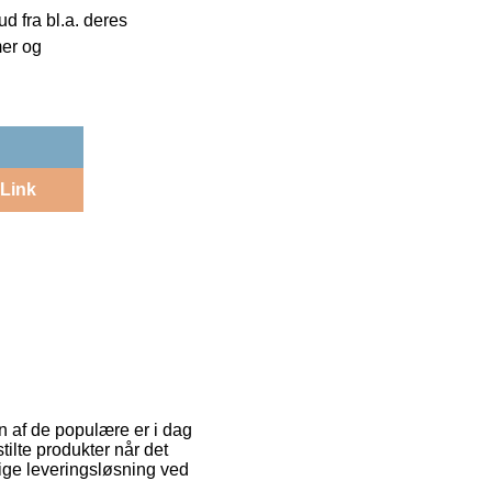
 fra bl.a. deres
mer og
Link
n af de populære er i dag
stilte produkter når det
lige leveringsløsning ved