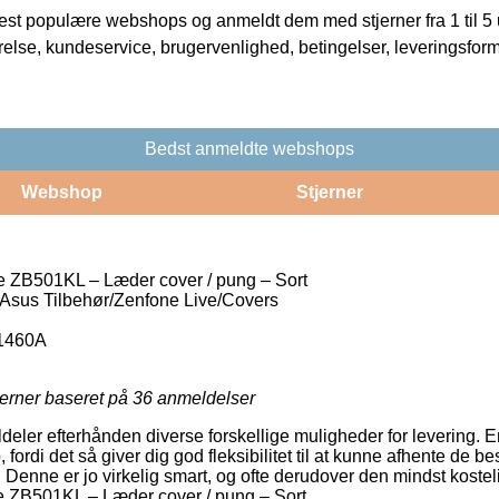
t populære webshops og anmeldt dem med stjerner fra 1 til 5 ud
rrelse, kundeservice, brugervenlighed, betingelser, leveringsfor
Bedst anmeldte webshops
Webshop
Stjerner
 ZB501KL – Læder cover / pung – Sort
/Asus Tilbehør/Zenfone Live/Covers
1460A
jerner baseret på
36
anmeldelser
deler efterhånden diverse forskellige muligheder for levering. E
 fordi det så giver dig god fleksibilitet til at kunne afhente de be
. Denne er jo virkelig smart, og ofte derudover den mindst koste
e ZB501KL – Læder cover / pung – Sort.