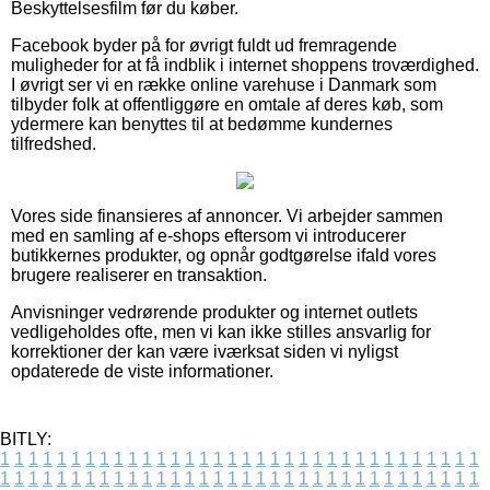
Beskyttelsesfilm før du køber.
Facebook byder på for øvrigt fuldt ud fremragende
muligheder for at få indblik i internet shoppens troværdighed.
I øvrigt ser vi en række online varehuse i Danmark som
tilbyder folk at offentliggøre en omtale af deres køb, som
ydermere kan benyttes til at bedømme kundernes
tilfredshed.
Vores side finansieres af annoncer. Vi arbejder sammen
med en samling af e-shops eftersom vi introducerer
butikkernes produkter, og opnår godtgørelse ifald vores
brugere realiserer en transaktion.
Anvisninger vedrørende produkter og internet outlets
vedligeholdes ofte, men vi kan ikke stilles ansvarlig for
korrektioner der kan være iværksat siden vi nyligst
opdaterede de viste informationer.
BITLY:
1
1
1
1
1
1
1
1
1
1
1
1
1
1
1
1
1
1
1
1
1
1
1
1
1
1
1
1
1
1
1
1
1
1
1
1
1
1
1
1
1
1
1
1
1
1
1
1
1
1
1
1
1
1
1
1
1
1
1
1
1
1
1
1
1
1
1
1