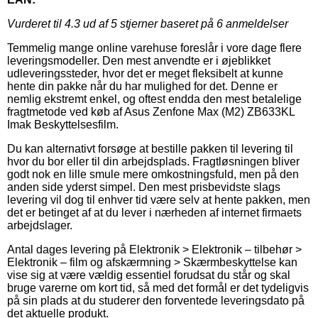
Vurderet til
4.3
ud af 5 stjerner baseret på
6
anmeldelser
Temmelig mange online varehuse foreslår i vore dage flere
leveringsmodeller. Den mest anvendte er i øjeblikket
udleveringssteder, hvor det er meget fleksibelt at kunne
hente din pakke når du har mulighed for det. Denne er
nemlig ekstremt enkel, og oftest endda den mest betalelige
fragtmetode ved køb af Asus Zenfone Max (M2) ZB633KL
Imak Beskyttelsesfilm.
Du kan alternativt forsøge at bestille pakken til levering til
hvor du bor eller til din arbejdsplads. Fragtløsningen bliver
godt nok en lille smule mere omkostningsfuld, men på den
anden side yderst simpel. Den mest prisbevidste slags
levering vil dog til enhver tid være selv at hente pakken, men
det er betinget af at du lever i nærheden af internet firmaets
arbejdslager.
Antal dages levering på Elektronik > Elektronik – tilbehør >
Elektronik – film og afskærmning > Skærmbeskyttelse kan
vise sig at være vældig essentiel forudsat du står og skal
bruge varerne om kort tid, så med det formål er det tydeligvis
på sin plads at du studerer den forventede leveringsdato på
det aktuelle produkt.