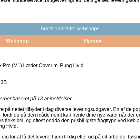
rrelse, kundeservice, brugervenlighed, betingelser, leveringsfor
Bedst anmeldte webshops
Webshop
Stjerner
 Pro (M1) Læder Cover m. Pung Hvid
33B
jerner baseret på
13
anmeldelser
e på nettet tilbyder i dag diverse leveringsudgaver. En af de p
, fordi du på den måde nemt kan hente dine nye varer når der er
s fleksibel, og oftest endda den prisbilligste fragttype ved køb
ng Hvid.
dig for at få det leveret hjem til dig eller ud på dit arbejde. Løs