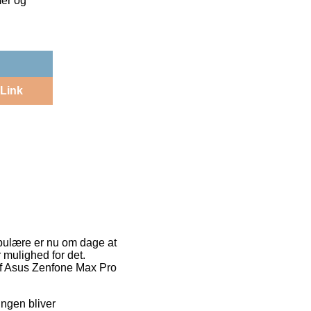
mer og
Link
opulære er nu om dage at
 mulighed for det.
 af Asus Zenfone Max Pro
ningen bliver