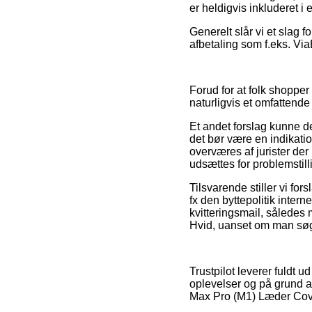
er heldigvis inkluderet 
Generelt slår vi et slag 
afbetaling som f.eks. ViaB
Forud for at folk shopper
naturligvis et omfattende
Et andet forslag kunne d
det bør være en indikatio
overværes af jurister der
udsættes for problemstill
Tilsvarende stiller vi for
fx den byttepolitik interne
kvitteringsmail, således
Hvid, uanset om man søger
Trustpilot leverer fuldt
oplevelser og på grund af
Max Pro (M1) Læder Cove