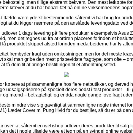
 bekostelig, men tillige ekstremt bekvem. Den mest letkøbte form
rre kræver at du har bopæl tæt på online virksomhedens bopæ
 tilfælde være yderst bestemmende såfremt vi har brug for produ
 klogt at du kigger nærmere på den anslåede leveringsdato ved d
r udlover 1 dags levering på flere produkter, eksempelvis Asus
, men det regnes ud fra at ordren placeres forinden et beslutte
t få produktet skippet afsted forinden medarbejderne har fyraften
nettet frembyder fragt uden omkostninger, men for det meste kræv
tivt skal man gribe den mest prisbevidste fragttype, som ofte – o
t få dem til at bringe bestillingen til et afhentningssted.
for købere at prissammenligne hos flere netbutikker, og derved ha
inge udsalgspriserne på specielt deres bedst i test produkter – til
der og mænd – betragteligt, og endda nogle gange love fragt uden
desto mindre vise sig gavnligt at sammenligne nogle internet forr
) Læder Cover m. Pung Hvid før du bestiller, så du er på den 
ar over, at såfremt en webshop udlover deres produkter til salg 
så kan det i nogle tilfælde være et tegn på en svindel online web