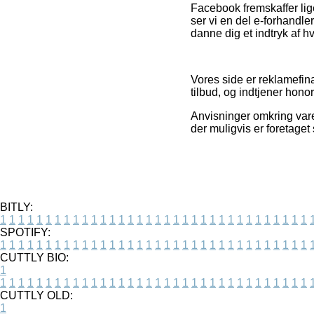
Facebook fremskaffer lig
ser vi en del e-forhandler
danne dig et indtryk af h
Vores side er reklamefin
tilbud, og indtjener hono
Anvisninger omkring varer
der muligvis er foretaget
BITLY:
1
1
1
1
1
1
1
1
1
1
1
1
1
1
1
1
1
1
1
1
1
1
1
1
1
1
1
1
1
1
1
1
1
1
SPOTIFY:
1
1
1
1
1
1
1
1
1
1
1
1
1
1
1
1
1
1
1
1
1
1
1
1
1
1
1
1
1
1
1
1
1
1
CUTTLY BIO:
1
1
1
1
1
1
1
1
1
1
1
1
1
1
1
1
1
1
1
1
1
1
1
1
1
1
1
1
1
1
1
1
1
1
1
CUTTLY OLD:
1