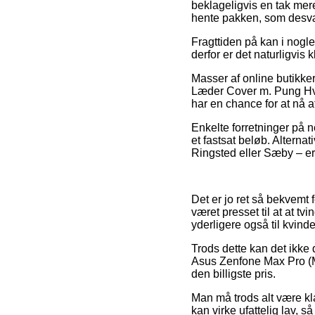
beklageligvis en tak mere
hente pakken, som desvæ
Fragttiden på kan i nogle
derfor er det naturligvis
Masser af online butikke
Læder Cover m. Pung Hvid
har en chance for at nå a
Enkelte forretninger på 
et fastsat beløb. Alterna
Ringsted eller Sæby – er a
Det er jo ret så bekvemt 
været presset til at at tv
yderligere også til kvin
Trods dette kan det ikke 
Asus Zenfone Max Pro (M1
den billigste pris.
Man må trods alt være kl
kan virke ufattelig lav, 