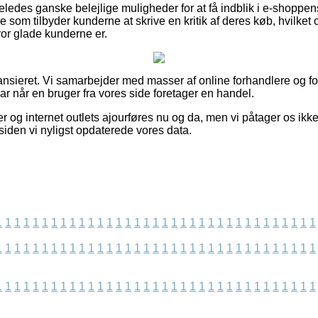
eledes ganske belejlige muligheder for at få indblik i e-shoppe
e som tilbyder kunderne at skrive en kritik af deres køb, hvilket 
vor glade kunderne er.
ansieret. Vi samarbejder med masser af online forhandlere og fo
rar når en bruger fra vores side foretager en handel.
 og internet outlets ajourføres nu og da, men vi påtager os ikke
 siden vi nyligst opdaterede vores data.
1
1
1
1
1
1
1
1
1
1
1
1
1
1
1
1
1
1
1
1
1
1
1
1
1
1
1
1
1
1
1
1
1
1
1
1
1
1
1
1
1
1
1
1
1
1
1
1
1
1
1
1
1
1
1
1
1
1
1
1
1
1
1
1
1
1
1
1
1
1
1
1
1
1
1
1
1
1
1
1
1
1
1
1
1
1
1
1
1
1
1
1
1
1
1
1
1
1
1
1
1
1
1
1
1