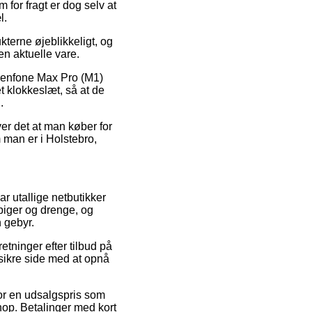
 for fragt er dog selv at
l.
kterne øjeblikkeligt, og
en aktuelle vare.
 Zenfone Max Pro (M1)
t klokkeslæt, så at de
.
er det at man køber for
m man er i Holstebro,
r utallige netbutikker
 piger og drenge, og
 gebyr.
etninger efter tilbud på
sikre side med at opnå
for en udsalgspris som
shop. Betalinger med kort