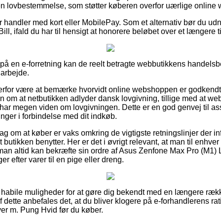
i en lovbestemmelse, som støtter køberen overfor uærlige online
for handler med kort eller MobilePay. Som et alternativ bør du ud
ill, ifald du har til hensigt at honorere beløbet over et længere 
 på en e-forretning kan de reelt betragte webbutikkens handelsbe
 arbejde.
erfor være at bemærke hvorvidt online webshoppen er godkendt 
n om at netbutikken adlyder dansk lovgivning, tillige med at we
 har megen viden om lovgivningen. Dette er en god genvej til ass
inger i forbindelse med dit indkøb.
slag om at køber er vaks omkring de vigtigste retningslinjer der i
t butikken benytter. Her er det i øvrigt relevant, at man til enhver 
 man altid kan bekræfte sin ordre af Asus Zenfone Max Pro (M1
 efter varer til en pige eller dreng.
 ud habile muligheder for at gøre dig bekendt med en længere ræ
 dette anbefales det, at du bliver klogere på e-forhandlerens ra
r m. Pung Hvid før du køber.