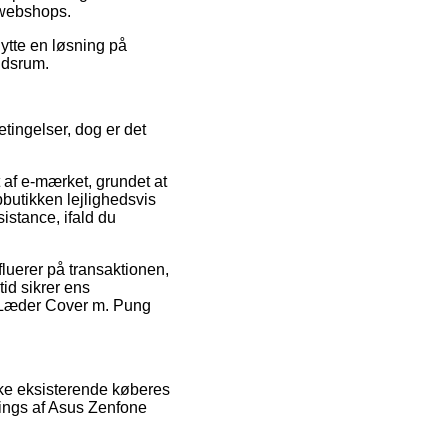
 webshops.
nytte en løsning på
tidsrum.
tingelser, dog er det
af e-mærket, grundet at
bbutikken lejlighedsvis
istance, ifald du
nfluerer på transaktionen,
tid sikrer ens
) Læder Cover m. Pung
kke eksisterende køberes
tings af Asus Zenfone