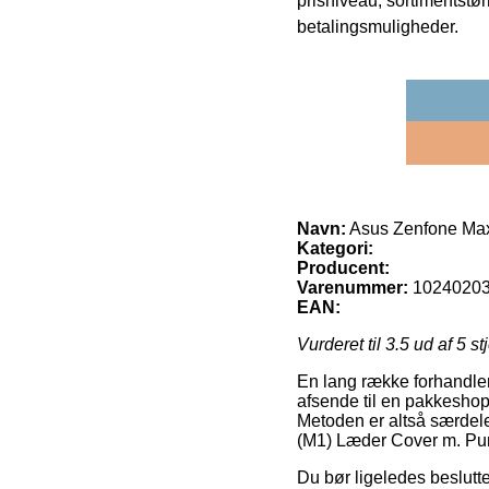
prisniveau, sortimentstø
betalingsmuligheder.
Navn:
Asus Zenfone Max
Kategori:
Producent:
Varenummer:
1024020
EAN:
Vurderet til
3.5
ud af 5 st
En lang række forhandler
afsende til en pakkeshop
Metoden er altså særdele
(M1) Læder Cover m. Pu
Du bør ligeledes beslutte 