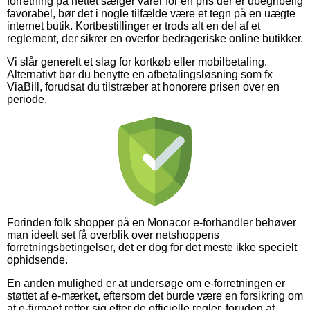
forretning på nettet sælger varer for en pris der er ubegribelig
favorabel, bør det i nogle tilfælde være et tegn på en uægte
internet butik. Kortbestillinger er trods alt en del af et
reglement, der sikrer en overfor bedrageriske online butikker.
Vi slår generelt et slag for kortkøb eller mobilbetaling.
Alternativt bør du benytte en afbetalingsløsning som fx
ViaBill, forudsat du tilstræber at honorere prisen over en
periode.
Forinden folk shopper på en Monacor e-forhandler behøver
man ideelt set få overblik over netshoppens
forretningsbetingelser, det er dog for det meste ikke specielt
ophidsende.
En anden mulighed er at undersøge om e-forretningen er
støttet af e-mærket, eftersom det burde være en forsikring om
at e-firmaet retter sig efter de officielle regler, foruden at