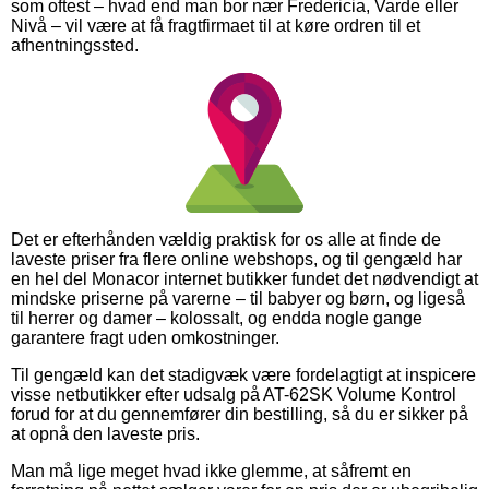
som oftest – hvad end man bor nær Fredericia, Varde eller
Nivå – vil være at få fragtfirmaet til at køre ordren til et
afhentningssted.
Det er efterhånden vældig praktisk for os alle at finde de
laveste priser fra flere online webshops, og til gengæld har
en hel del Monacor internet butikker fundet det nødvendigt at
mindske priserne på varerne – til babyer og børn, og ligeså
til herrer og damer – kolossalt, og endda nogle gange
garantere fragt uden omkostninger.
Til gengæld kan det stadigvæk være fordelagtigt at inspicere
visse netbutikker efter udsalg på AT-62SK Volume Kontrol
forud for at du gennemfører din bestilling, så du er sikker på
at opnå den laveste pris.
Man må lige meget hvad ikke glemme, at såfremt en