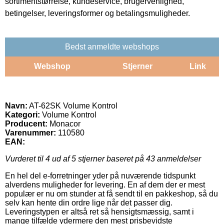
sortimentstørrelse, kundeservice, brugervenlighed,
betingelser, leveringsformer og betalingsmuligheder.
Bedst anmeldte webshops
Webshop
Stjerner
Link
Navn:
AT-62SK Volume Kontrol
Kategori:
Volume Kontrol
Producent:
Monacor
Varenummer:
110580
EAN:
Vurderet til
4
ud af 5 stjerner baseret på
43
anmeldelser
En hel del e-forretninger yder på nuværende tidspunkt
alverdens muligheder for levering. En af dem der er mest
populær er nu om stunder at få sendt til en pakkeshop, så du
selv kan hente din ordre lige når det passer dig.
Leveringstypen er altså ret så hensigtsmæssig, samt i
mange tilfælde ydermere den mest prisbevidste