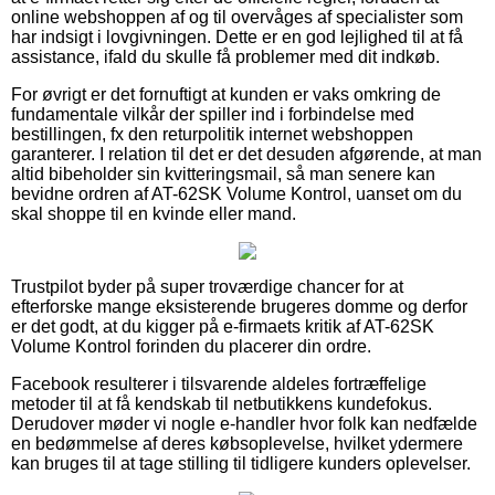
online webshoppen af og til overvåges af specialister som
har indsigt i lovgivningen. Dette er en god lejlighed til at få
assistance, ifald du skulle få problemer med dit indkøb.
For øvrigt er det fornuftigt at kunden er vaks omkring de
fundamentale vilkår der spiller ind i forbindelse med
bestillingen, fx den returpolitik internet webshoppen
garanterer. I relation til det er det desuden afgørende, at man
altid bibeholder sin kvitteringsmail, så man senere kan
bevidne ordren af AT-62SK Volume Kontrol, uanset om du
skal shoppe til en kvinde eller mand.
Trustpilot byder på super troværdige chancer for at
efterforske mange eksisterende brugeres domme og derfor
er det godt, at du kigger på e-firmaets kritik af AT-62SK
Volume Kontrol forinden du placerer din ordre.
Facebook resulterer i tilsvarende aldeles fortræffelige
metoder til at få kendskab til netbutikkens kundefokus.
Derudover møder vi nogle e-handler hvor folk kan nedfælde
en bedømmelse af deres købsoplevelse, hvilket ydermere
kan bruges til at tage stilling til tidligere kunders oplevelser.