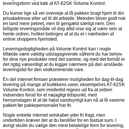
leveringsform ved køb af AT-62SK Volume Kontrol.
Du kunne lige så vel overveje at få pakken bragt hjem til din
privatadresse eller ud til dit arbejde. Metoden bliver godt nok
en tand mere pebret, men til gengæld særligt nem. Den
billigste leveringsmåde vil dog altid vise sig at være selv at
hente ordren, hvilket betinges af at du er i nærheden af
online shoppens hjemsted.
Leveringsdygtigheden på Volume Kontrol kan i nogle
tilfælde være vældig udslagsgivende såfremt du har behov
for dine nye produkter med det samme, og med det formål er
det rigtig væsentligt at du kigger nærmere på den anslåede
leveringstid for den vedkommende vare.
En del internet firmaer præsterer muligheden for dag-til-dag
levering på mange af butikkens varer, eksempelvis AT-62SK
Volume Kontrol, som imidlertid regnes ud fra at ordren
indsendes forud for et nøjagtigt tidspunkt, med
hensynstagen til at de højst sandsynligt kan nå at få varerne
pakket før pakkepersonalet har fri.
Nogle enkelte internet selskaber yder fri fragt, men
undertiden kræver det at du bestiller for en fastsat sum. I
øvrigt skulle du vælge den mest betalelige form for levering,