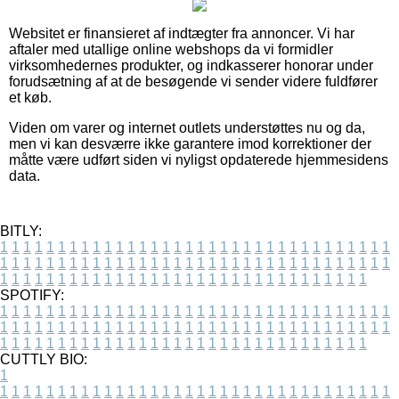
Websitet er finansieret af indtægter fra annoncer. Vi har
aftaler med utallige online webshops da vi formidler
virksomhedernes produkter, og indkasserer honorar under
forudsætning af at de besøgende vi sender videre fuldfører
et køb.
Viden om varer og internet outlets understøttes nu og da,
men vi kan desværre ikke garantere imod korrektioner der
måtte være udført siden vi nyligst opdaterede hjemmesidens
data.
BITLY:
1
1
1
1
1
1
1
1
1
1
1
1
1
1
1
1
1
1
1
1
1
1
1
1
1
1
1
1
1
1
1
1
1
1
1
1
1
1
1
1
1
1
1
1
1
1
1
1
1
1
1
1
1
1
1
1
1
1
1
1
1
1
1
1
1
1
1
1
1
1
1
1
1
1
1
1
1
1
1
1
1
1
1
1
1
1
1
1
1
1
1
1
1
1
1
1
1
1
1
1
SPOTIFY:
1
1
1
1
1
1
1
1
1
1
1
1
1
1
1
1
1
1
1
1
1
1
1
1
1
1
1
1
1
1
1
1
1
1
1
1
1
1
1
1
1
1
1
1
1
1
1
1
1
1
1
1
1
1
1
1
1
1
1
1
1
1
1
1
1
1
1
1
1
1
1
1
1
1
1
1
1
1
1
1
1
1
1
1
1
1
1
1
1
1
1
1
1
1
1
1
1
1
1
1
CUTTLY BIO:
1
1
1
1
1
1
1
1
1
1
1
1
1
1
1
1
1
1
1
1
1
1
1
1
1
1
1
1
1
1
1
1
1
1
1