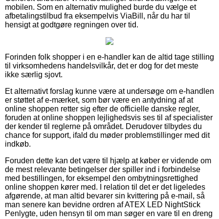
mobilen. Som en alternativ mulighed burde du vælge et
afbetalingstilbud fra eksempelvis ViaBill, når du har til
hensigt at godtgøre regningen over tid.
Forinden folk shopper i en e-handler kan de altid tage stilling
til virksomhedens handelsvilkår, det er dog for det meste
ikke særlig sjovt.
Et alternativt forslag kunne være at undersøge om e-handlen
er støttet af e-mærket, som bør være en antydning af at
online shoppen retter sig efter de officielle danske regler,
foruden at online shoppen lejlighedsvis ses til af specialister
der kender til reglerne på området. Derudover tilbydes du
chance for support, ifald du møder problemstillinger med dit
indkøb.
Foruden dette kan det være til hjælp at køber er vidende om
de mest relevante betingelser der spiller ind i forbindelse
med bestillingen, for eksempel den ombytningsrettighed
online shoppen kører med. I relation til det er det ligeledes
afgørende, at man altid bevarer sin kvittering på e-mail, så
man senere kan bevidne ordren af ATEX LED NightStick
Penlygte, uden hensyn til om man søger en vare til en dreng