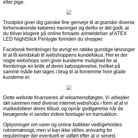
eller pige.
Trustpilot giver dig ganske fine genveje til at granske diverse
forhenværende køberes meninger og derfor er det godt, at
du bliver klogere på online firmaets anmeldelser af ATEX
LED NightStick Penlygte forinden du shopper.
Facebook frembringer for øvrigt en række gunstige løsninger
til at få kendskab til webshoppens kundefokus. Her er der
nogle webshops som giver kunderne mulighed for at
frembringe en kritik af deres købsoplevelse, hvilket på
samme måde bør tages i brug til at fornemme hvor glade
kunderne er.
Dette website finansieres af reklameindtægter. Vi arbejder
tæt sammen med diverse internet webshops i form af at vi
markedsfører deres tilbud, og opnår godtgørelse når de
besøgende vi sender videre foretager en transaktion.
Oplysninger om varer og online butikker vedligeholdes
rutinemæssigt, men vi kan ikke stilles ansvarlig for
reguleringer der eventuelt er udført efter at vi senest