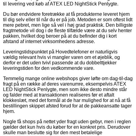
til levering ved køb af ATEX LED NightStick Penlygte.
Du bør endvidere foretrække at få produkterne leveret hjem
til dig selv eller til når du er på job. Metoden er som oftest lidt
mere pebret, men lige så vel i høj grad praktisk. Den billigste
fragtmetode vil dog i de fleste tilfælde være at du selv henter
pakken, hvilket dog beroer på at du befinder dig i kort
afstand af internet virksomhedens adresse.
Leveringstidspunktet på Hovedtelefoner er naturligvis
vældig relevant hvis vi mangler varen om et øjeblik, og
derfor er det uden tvivl passende at du dobbelttjekker
leveringstiden for den vedkommende vare.
Temmelig mange online webshops giver løfte om dag-til-dag
fragt på en række af deres varenumre, eksempelvis ATEX
LED NightStick Penlygte, men som ikke desto mindre står
og falder med at transaktionen realiseres før et aftalt
klokkeslæt, med det formål at de har mulighed for at nå at få
bestillingen skippet afsted forud for at de pakkeansatte tager
hjem.
Nogle få shops på nettet yder fragt uden gebyr, men i reglen
gælder det kun hvis du køber for en konkret pris. Derudover
skulle man beslutte sig for den mest betalelige