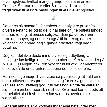
leveringstype, hvilket mange gange – om man er ved
Odense, Smørumnedre eller Sæby – vil blive at få
fragtfirmaet til at køre bestillingen til et udleveringssted.
Det er ret så smertefrit for enhver at analysere priser fra
diverse e-handler, og følgelig har flere online outlets fundet
det nødvendigt at presse salgsværdien på deres varer – til
børn og babyer, og desuden også til herrer og damer –
kolossalt, og endda nogle gange præstere fragt uden
betaling.
Dog kan det ikke desto mindre vise sig udbytterigt at
besigtige forskellige online virksomheder efter rabatkoder på
ATEX LED NightStick Penlygte forud for at du gennemfører
dit køb, så du er garanteret at opnå den billigste pris.
Man skal lige meget hvad være så påpasselig, at ifald en e-
shop udlover deres produkter til salg for en salgspris som
kan ses som ufattelig god, bør det i nogle tilfælde være et
signal om en bedragerisk netshop. Køb med kort er trods alt
indbefattet af et lovbud, der forsvarer os overfor falske
webbutikker.
Generelt anbefaler vi kortbetalinger eller betalinger med