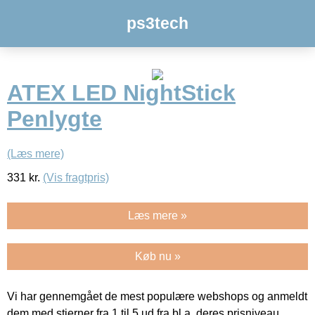
ps3tech
ATEX LED NightStick
Penlygte
(Læs mere)
331
kr.
(Vis fragtpris)
Læs mere »
Køb nu »
Vi har gennemgået de mest populære webshops og anmeldt
dem med stjerner fra 1 til 5 ud fra bl.a. deres prisniveau,