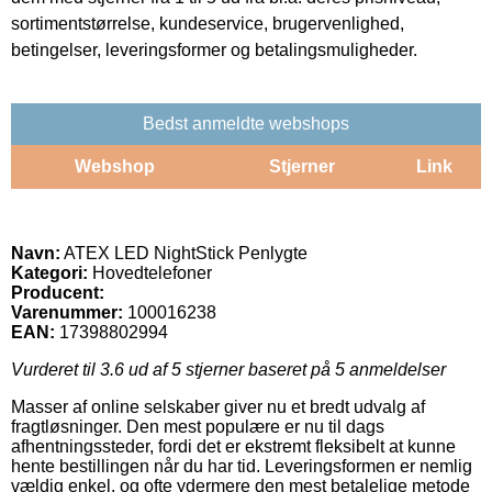
sortimentstørrelse, kundeservice, brugervenlighed,
betingelser, leveringsformer og betalingsmuligheder.
Bedst anmeldte webshops
Webshop
Stjerner
Link
Navn:
ATEX LED NightStick Penlygte
Kategori:
Hovedtelefoner
Producent:
Varenummer:
100016238
EAN:
17398802994
Vurderet til
3.6
ud af 5 stjerner baseret på
5
anmeldelser
Masser af online selskaber giver nu et bredt udvalg af
fragtløsninger. Den mest populære er nu til dags
afhentningssteder, fordi det er ekstremt fleksibelt at kunne
hente bestillingen når du har tid. Leveringsformen er nemlig
vældig enkel, og ofte ydermere den mest betalelige metode