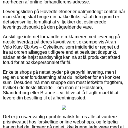
nærheden af online forhandlerens adresse.
Leveringstiden på Hovedtelefoner er ualmindeligt central når
man står og skal bruge din pakke fluks, så af den grund er
det øjensynligt fornuftigt at vi tjekker det estimerede
leveringstidspunkt på den pågældende vare.
Adskillige internet forhandlere reklamerer med levering på
næste hverdag på deres favorit varer, eksempelvis Atran
Velo Kurv Qb Avs – Cykelkurv, som imidlertid er regnet ud
fra at ordren aflægges tidligere end et besluttet tidspunkt,
sådan at de højst sandsynligt kan nå at få produktet afsted
forud for at pakkepersonalet får fri.
Enkelte shops på nettet byder på gebyrfri levering, men i
reglen under forudsætning af at du indkøber for en konkret
sum. Desuden må man snuppe den mest letkøbte fragtform,
hvilket i de fleste tilfælde – om man er i Holstebro,
Skanderborg eller Brande – vil blive at få fragtfirmaet til at
levere din bestilling til et afhentningssted.
Det er jo usædvanlig uproblematisk for os alle at vurdere
prisniveauet hos forskellige online webshops, og følgelig
har en hel del firmaer på nettet ikke kunne lade være med at