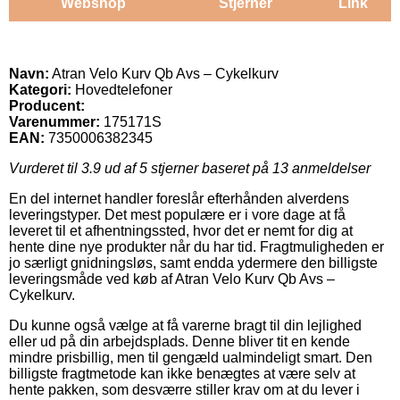
Webshop
Stjerner
Link
Navn:
Atran Velo Kurv Qb Avs – Cykelkurv
Kategori:
Hovedtelefoner
Producent:
Varenummer:
175171S
EAN:
7350006382345
Vurderet til
3.9
ud af 5 stjerner baseret på
13
anmeldelser
En del internet handler foreslår efterhånden alverdens
leveringstyper. Det mest populære er i vore dage at få
leveret til et afhentningssted, hvor det er nemt for dig at
hente dine nye produkter når du har tid. Fragtmuligheden er
jo særligt gnidningsløs, samt endda ydermere den billigste
leveringsmåde ved køb af Atran Velo Kurv Qb Avs –
Cykelkurv.
Du kunne også vælge at få varerne bragt til din lejlighed
eller ud på din arbejdsplads. Denne bliver tit en kende
mindre prisbillig, men til gengæld ualmindeligt smart. Den
billigste fragtmetode kan ikke benægtes at være selv at
hente pakken, som desværre stiller krav om at du lever i