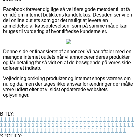
Facebook forærer dig lige så vel flere gode metoder til at få
en idé om internet butikkens kundefokus. Desuden ser vi en
del online outlets som gør det muligt at levere en
anmeldelse af købsoplevelsen, som på samme måde kan
bruges til vurdering af hvor tilfredse kunderne er.
Denne side er finansieret af annoncer. Vi har aftaler med en
mængde internet outlets når vi annoncerer deres produkter,
og får betaling for så vidt en af de besøgende på vores side
udfører et indkøb.
Vejledning omkring produkter og internet shops værnes om
nu og da, men der tages ikke ansvar for ændringer der måtte
være udført efter at vi sidst opdaterede websitets
oplysninger.
BITLY:
1
1
1
1
1
1
1
1
1
1
1
1
1
1
1
1
1
1
1
1
1
1
1
1
1
1
1
1
1
1
1
1
1
1
1
1
1
1
1
1
1
1
1
1
1
1
1
1
1
1
1
1
1
1
1
1
1
1
1
1
1
1
1
1
1
1
1
1
1
1
1
1
1
1
1
1
1
1
1
1
1
1
1
1
1
1
1
1
1
1
1
1
1
1
1
1
1
1
1
1
SPOTIFY: