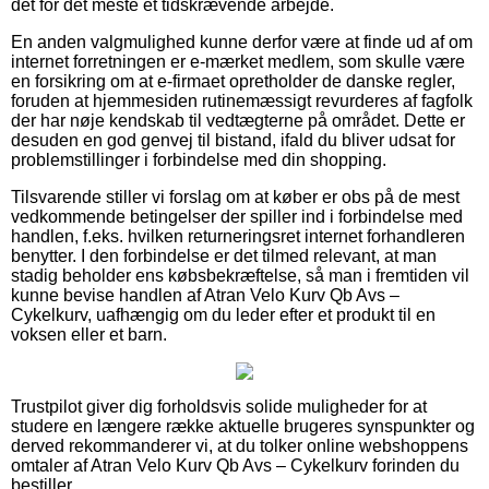
det for det meste et tidskrævende arbejde.
En anden valgmulighed kunne derfor være at finde ud af om
internet forretningen er e-mærket medlem, som skulle være
en forsikring om at e-firmaet opretholder de danske regler,
foruden at hjemmesiden rutinemæssigt revurderes af fagfolk
der har nøje kendskab til vedtægterne på området. Dette er
desuden en god genvej til bistand, ifald du bliver udsat for
problemstillinger i forbindelse med din shopping.
Tilsvarende stiller vi forslag om at køber er obs på de mest
vedkommende betingelser der spiller ind i forbindelse med
handlen, f.eks. hvilken returneringsret internet forhandleren
benytter. I den forbindelse er det tilmed relevant, at man
stadig beholder ens købsbekræftelse, så man i fremtiden vil
kunne bevise handlen af Atran Velo Kurv Qb Avs –
Cykelkurv, uafhængig om du leder efter et produkt til en
voksen eller et barn.
Trustpilot giver dig forholdsvis solide muligheder for at
studere en længere række aktuelle brugeres synspunkter og
derved rekommanderer vi, at du tolker online webshoppens
omtaler af Atran Velo Kurv Qb Avs – Cykelkurv forinden du
bestiller.