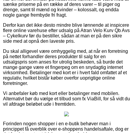
sænke priserne på en række af deres varer – til piger og
drenge, samt til mænd og kvinder – kolossalt, og endda
nogle gange frembyde fri fragt.
Derfor kan det ikke desto mindre blive lønnende at inspicere
flere online varehuse efter udsalg på Atran Velo Kurv Qb Avs
– Cykelkurv før du bestiller, sådan at man er på den sikre
side med at opnå den laveste pris.
Du skal alligevel være omhyggelig med, at når en forretning
på nettet forhandler deres produkter til salg for en
udsalgspris som anses for utrolig beskeden, så burde det
mange gange være et fingerpeg om en snydagtig internet
virksomhed. Betalinger med kort er i hvert fald omfattet af et
regulativ, hvilket bistår køber overfor uoprigtige online
forretninger.
Vi anbefaler køb med kort eller betalinger med mobilen.
Alternativt bør du vælge et tilbud som fx ViaBill, for så vidt du
vil afdrage beløbet ude i fremtiden.
Forinden nogen shopper i en e-butik behøver man i
princippet få overblik over e-shoppens handelsaftale, dog er