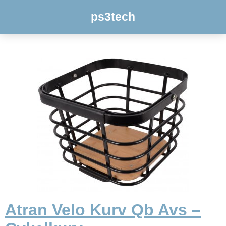
ps3tech
Atran Velo Kurv Qb Avs –