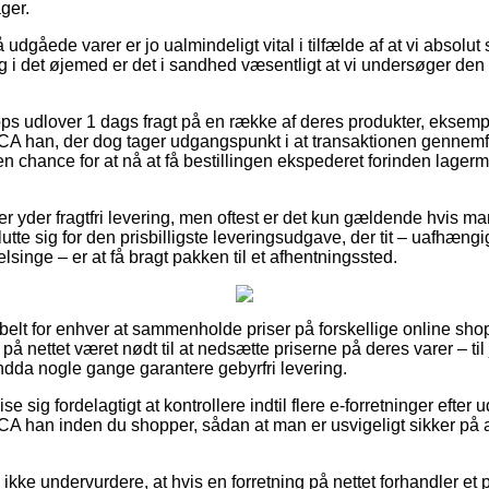
ger.
dgåede varer er jo ualmindeligt vital i tilfælde af at vi absolut
og i det øjemed er det i sandhed væsentligt at vi undersøger den
s udlover 1 dags fragt på en række af deres produkter, eksemp
A han, der dog tager udgangspunkt i at transaktionen gennemfø
en chance for at nå at få bestillingen ekspederet forinden lage
er yder fragtfri levering, men oftest er det kun gældende hvis m
utte sig for den prisbilligste leveringsudgave, der tit – uafhæn
lsinge – er at få bragt pakken til et afhentningssted.
ibelt for enhver at sammenholde priser på forskellige online sho
nettet været nødt til at nedsætte priserne på deres varer – til ju
dda nogle gange garantere gebyrfri levering.
 sig fordelagtigt at kontrollere indtil flere e-forretninger efter
A han inden du shopper, sådan at man er usvigeligt sikker på a
kke undervurdere, at hvis en forretning på nettet forhandler et 