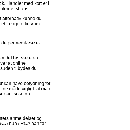
tik. Handler med kort er i
nternet shops.
t alternativ kunne du
er et længere tidsrum.
 side gennemlæse e-
den det bør være en
ver at online
Desuden tilbydes du
er kan have betydning for
samme måde vigtigt, at man
Audac isolation
enters anmeldelser og
er RCA hun / RCA han før