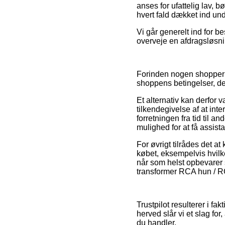
anses for ufattelig lav, b
hvert fald dækket ind un
Vi går generelt ind for b
overveje en afdragsløsning
Forinden nogen shopper 
shoppens betingelser, det
Et alternativ kan derfor
tilkendegivelse af at int
forretningen fra tid til a
mulighed for at få assist
For øvrigt tilrådes det 
købet, eksempelvis hvilke
når som helst opbevarer s
transformer RCA hun / RC
Trustpilot resulterer i f
herved slår vi et slag fo
du handler.