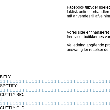
Facebook tilbyder ligeled
faktisk online forhandler
må anvendes til afvejnin
Vores side er finansiere
fremviser butikkernes var
Vejledning angående produ
ansvarlig for rettelser de
BITLY:
1
1
1
1
1
1
1
1
1
1
1
1
1
1
1
1
1
1
1
1
1
1
1
1
1
1
1
1
1
1
1
1
1
1
SPOTIFY:
1
1
1
1
1
1
1
1
1
1
1
1
1
1
1
1
1
1
1
1
1
1
1
1
1
1
1
1
1
1
1
1
1
1
CUTTLY BIO:
1
1
1
1
1
1
1
1
1
1
1
1
1
1
1
1
1
1
1
1
1
1
1
1
1
1
1
1
1
1
1
1
1
1
1
CUTTLY OLD: