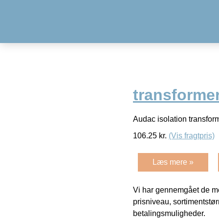
transforme
Audac isolation transfo
106.25
kr.
(Vis fragtpris)
Læs mere »
Vi har gennemgået de mes
prisniveau, sortimentstø
betalingsmuligheder.