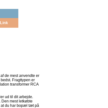
Link
 af de mest anvendte er
g bedst. Fragttypen er
lation transformer RCA
r ud til dit arbejde.
t. Den mest letkøbte
 at du har bopæl tæt på