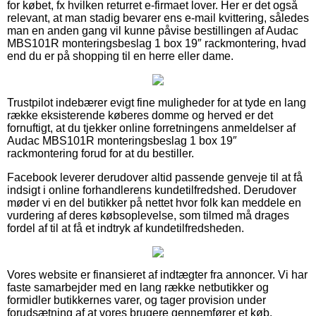
for købet, fx hvilken returret e-firmaet lover. Her er det også
relevant, at man stadig bevarer ens e-mail kvittering, således
man en anden gang vil kunne påvise bestillingen af Audac
MBS101R monteringsbeslag 1 box 19″ rackmontering, hvad
end du er på shopping til en herre eller dame.
Trustpilot indebærer evigt fine muligheder for at tyde en lang
række eksisterende køberes domme og herved er det
fornuftigt, at du tjekker online forretningens anmeldelser af
Audac MBS101R monteringsbeslag 1 box 19″
rackmontering forud for at du bestiller.
Facebook leverer derudover altid passende genveje til at få
indsigt i online forhandlerens kundetilfredshed. Derudover
møder vi en del butikker på nettet hvor folk kan meddele en
vurdering af deres købsoplevelse, som tilmed må drages
fordel af til at få et indtryk af kundetilfredsheden.
Vores website er finansieret af indtægter fra annoncer. Vi har
faste samarbejder med en lang række netbutikker og
formidler butikkernes varer, og tager provision under
forudsætning af at vores brugere gennemfører et køb.