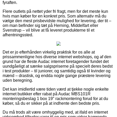
fyraften.
Flere outlets på nettet yder fri fragt, men for det meste kun
hvis man køber for en konkret pris. Som alternativ må du
vælge den mest prisbevidste mulighed for levering, der tit –
om man befinder sig tæt på Herning, Middelfart eller
Svenstrup – vil blive at få leveret produkterne til et
afhentningssted.
Det er jo efterhånden virkelig praktisk for os alle at
prissammenligne hos diverse internet webshops, og af den
grund har de fleste Audac internet foretagender fundet det
uundgåeligt at sænke salgspriserne på specielt deres bedst
i test produkter – til juniorer, og samtidig også til kvinder og
mænd – drastisk, og endda nogle gange præstere levering
uden beregning.
Det kan imidlertid være tiden værd at tjekke nogle enkelte
internet butikker efter rabat på Audac MBS101R
monteringsbeslag 1 box 19″ rackmontering forud for at du
køber, så du er sikker på at indhente den bedste pris.
Du må trods alt være omhyggelig med, at ifald en internet
virksomhed tilbyder varer til en pris som virker hamrende