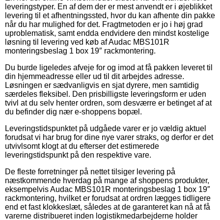
leveringstyper. En af dem der er mest anvendt er i øjeblikket
levering til et afhentningssted, hvor du kan afhente din pakke
når du har mulighed for det. Fragtmetoden er jo i høj grad
uproblematisk, samt endda endvidere den mindst kostelige
løsning til levering ved køb af Audac MBS101R
monteringsbeslag 1 box 19″ rackmontering.
Du burde ligeledes afveje for og imod at få pakken leveret til
din hjemmeadresse eller ud til dit arbejdes adresse.
Løsningen er sædvanligvis en sjat dyrere, men samtidig
særdeles fleksibel. Den prisbilligste leveringsform er uden
tvivl at du selv henter ordren, som desværre er betinget af at
du befinder dig nær e-shoppens bopæl.
Leveringstidspunktet på udgåede varer er jo vældig aktuel
forudsat vi har brug for dine nye varer straks, og derfor er det
utvivlsomt klogt at du efterser det estimerede
leveringstidspunkt på den respektive vare.
De fleste forretninger på nettet tilsiger levering på
næstkommende hverdag på mange af shoppens produkter,
eksempelvis Audac MBS101R monteringsbeslag 1 box 19″
rackmontering, hvilket er forudsat at ordren lægges tidligere
end et fast klokkeslæt, således at de garanteret kan nå at få
varerne distribueret inden logistikmedarbejderne holder