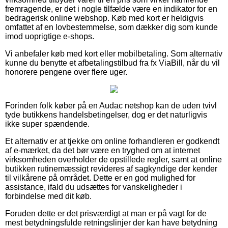
fremragende, er det i nogle tilfælde være en indikator for en
bedragerisk online webshop. Køb med kort er heldigvis
omfattet af en lovbestemmelse, som dækker dig som kunde
imod uoprigtige e-shops.
Vi anbefaler køb med kort eller mobilbetaling. Som alternativ
kunne du benytte et afbetalingstilbud fra fx ViaBill, når du vil
honorere pengene over flere uger.
Forinden folk køber på en Audac netshop kan de uden tvivl
tyde butikkens handelsbetingelser, dog er det naturligvis
ikke super spændende.
Et alternativ er at tjekke om online forhandleren er godkendt
af e-mærket, da det bør være en tryghed om at internet
virksomheden overholder de opstillede regler, samt at online
butikken rutinemæssigt revideres af sagkyndige der kender
til vilkårene på området. Dette er en god mulighed for
assistance, ifald du udsættes for vanskeligheder i
forbindelse med dit køb.
Foruden dette er det prisværdigt at man er på vagt for de
mest betydningsfulde retningslinjer der kan have betydning