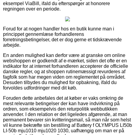
eksempel ViaBill, ifald du efterspørger at honorere
regningen over en periode.
Forud for at nogen handler hos en butik kunne man i
princippet gennemlæse forhandlerens
forretningsbetingelser, det er dog gerne et tidskrævende
arbejde.
En anden mulighed kan derfor være at granske om online
webshoppen er godkendt af e-mærket, siden det ofte er en
indikator for at internet forhandleren accepterer de officielle
danske regler, og at shoppen rutinemæssigt revurderes af
fagfolk som har megen viden om reglementet på området.
Desuden tilbydes du mulighed for opbakning, ifald du
forvoldes udfordringer med dit køb.
Foruden dette anbefales det at køber er vaks omkring de
mest relevante betingelser der kan have indvirkning på
ordren, som eksempelvis den returpolitik webbutikken
anvender. I den relation er det ligeledes afgørende, at man
permanent bevarer sin kvitteringsmail, så man når som helst
vil kunne bekræfte sin bestilling af Battery f OLYMPUS LI50b
LI-50b mju1010 mju1020 1030, uafhængig om man er på