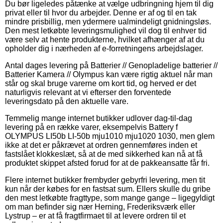
Du bør ligeledes påtænke at vælge udbringning hjem til dig
privat eller til hvor du arbejder. Denne er af og til en tak
mindre prisbillig, men ydermere ualmindeligt gnidningsløs.
Den mest letkøbte leveringsmulighed vil dog til enhver tid
være selv at hente produkterne, hvilket afhænger af at du
opholder dig i nærheden af e-forretningens arbejdslager.
Antal dages levering på Batterier // Genopladelige batterier //
Batterier Kamera // Olympus kan være rigtig aktuel når man
står og skal bruge varerne om kort tid, og herved er det
naturligvis relevant at vi efterser den forventede
leveringsdato på den aktuelle vare.
Temmelig mange internet butikker udlover dag-til-dag
levering på en række varer, eksempelvis Battery f
OLYMPUS LI50b LI-50b mju1010 mju1020 1030, men glem
ikke at det er påkrævet at ordren gennemføres inden et
fastslået klokkeslæt, så at de med sikkerhed kan nå at få
produktet skippet afsted forud for at de pakkeansatte får fri.
Flere internet butikker frembyder gebyrfri levering, men tit
kun når der købes for en fastsat sum. Ellers skulle du gribe
den mest letkøbte fragttype, som mange gange – ligegyldigt
om man befinder sig nær Herning, Frederiksværk eller
Lystrup – er at få fragtfirmaet til at levere ordren til et