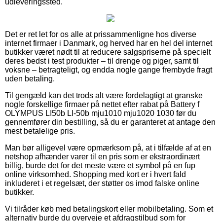
udleveringssted.
Det er ret let for os alle at prissammenligne hos diverse
internet firmaer i Danmark, og herved har en hel del internet
butikker været nødt til at reducere salgspriserne på specielt
deres bedst i test produkter – til drenge og piger, samt til
voksne – betragteligt, og endda nogle gange frembyde fragt
uden betaling.
Til gengæld kan det trods alt være fordelagtigt at granske
nogle forskellige firmaer på nettet efter rabat på Battery f
OLYMPUS LI50b LI-50b mju1010 mju1020 1030 før du
gennemfører din bestilling, så du er garanteret at antage den
mest betalelige pris.
Man bør alligevel være opmærksom på, at i tilfælde af at en
netshop afhænder varer til en pris som er ekstraordinært
billig, burde det for det meste være et symbol på en fup
online virksomhed. Shopping med kort er i hvert fald
inkluderet i et regelsæt, der støtter os imod falske online
butikker.
Vi tilråder køb med betalingskort eller mobilbetaling. Som et
alternativ burde du overveje et afdragstilbud som for