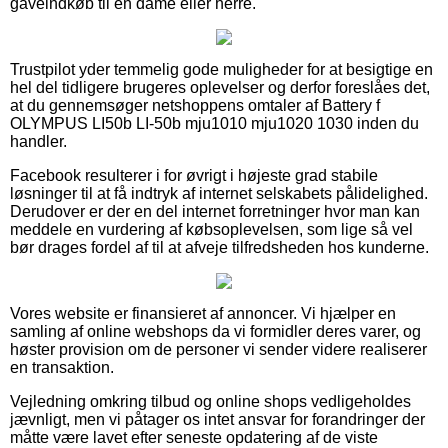
gaveindkøb til en dame eller herre.
Trustpilot yder temmelig gode muligheder for at besigtige en
hel del tidligere brugeres oplevelser og derfor foreslåes det,
at du gennemsøger netshoppens omtaler af Battery f
OLYMPUS LI50b LI-50b mju1010 mju1020 1030 inden du
handler.
Facebook resulterer i for øvrigt i højeste grad stabile
løsninger til at få indtryk af internet selskabets pålidelighed.
Derudover er der en del internet forretninger hvor man kan
meddele en vurdering af købsoplevelsen, som lige så vel
bør drages fordel af til at afveje tilfredsheden hos kunderne.
Vores website er finansieret af annoncer. Vi hjælper en
samling af online webshops da vi formidler deres varer, og
høster provision om de personer vi sender videre realiserer
en transaktion.
Vejledning omkring tilbud og online shops vedligeholdes
jævnligt, men vi påtager os intet ansvar for forandringer der
måtte være lavet efter seneste opdatering af de viste