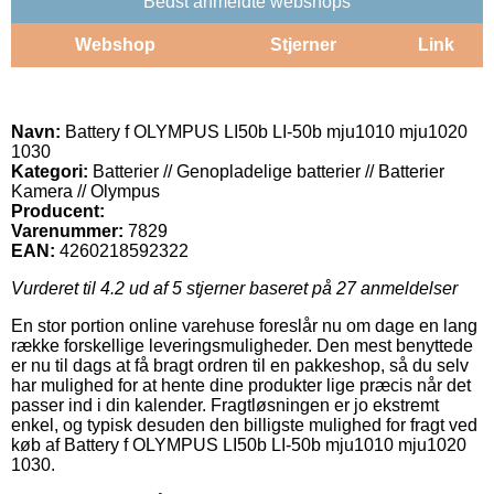
Bedst anmeldte webshops
Webshop
Stjerner
Link
Navn:
Battery f OLYMPUS LI50b LI-50b mju1010 mju1020
1030
Kategori:
Batterier // Genopladelige batterier // Batterier
Kamera // Olympus
Producent:
Varenummer:
7829
EAN:
4260218592322
Vurderet til
4.2
ud af 5 stjerner baseret på
27
anmeldelser
En stor portion online varehuse foreslår nu om dage en lang
række forskellige leveringsmuligheder. Den mest benyttede
er nu til dags at få bragt ordren til en pakkeshop, så du selv
har mulighed for at hente dine produkter lige præcis når det
passer ind i din kalender. Fragtløsningen er jo ekstremt
enkel, og typisk desuden den billigste mulighed for fragt ved
køb af Battery f OLYMPUS LI50b LI-50b mju1010 mju1020
1030.