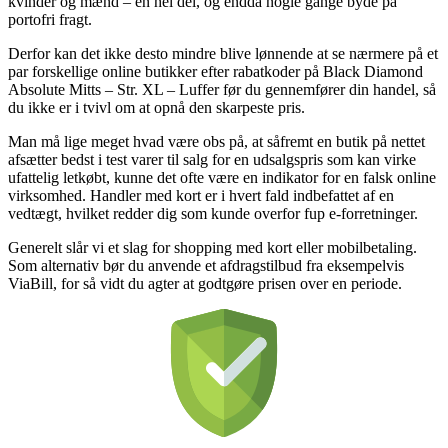
kvinder og mænd – en hel del, og endda nogle gange byde på
portofri fragt.
Derfor kan det ikke desto mindre blive lønnende at se nærmere på et
par forskellige online butikker efter rabatkoder på Black Diamond
Absolute Mitts – Str. XL – Luffer før du gennemfører din handel, så
du ikke er i tvivl om at opnå den skarpeste pris.
Man må lige meget hvad være obs på, at såfremt en butik på nettet
afsætter bedst i test varer til salg for en udsalgspris som kan virke
ufattelig letkøbt, kunne det ofte være en indikator for en falsk online
virksomhed. Handler med kort er i hvert fald indbefattet af en
vedtægt, hvilket redder dig som kunde overfor fup e-forretninger.
Generelt slår vi et slag for shopping med kort eller mobilbetaling.
Som alternativ bør du anvende et afdragstilbud fra eksempelvis
ViaBill, for så vidt du agter at godtgøre prisen over en periode.