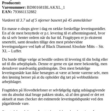
Producent:
Varenummer:
BD801681BLAKXL_1
EAN:
793661132882
Vurderet til
3.7
ud af 5 stjerner baseret på
45
anmeldelser
En masse e-shops giver i dag en række forskellige leveringsmidler.
En af de mest benyttede er p.t. levering til et afhentningssted, hvor
du så selv henter ordren når du har tid. Fragttypen er jo ekstremt
smertefri, samt desuden tillige den mest prisbevidste
leveringsudgave ved køb af Black Diamond Absolute Mitts – Str.
XL – Luffer.
Du burde tillige vælge at bestille ordren til levering til din bolig eller
ud til din arbejdsplads. Denne er gerne en sjat mere bekostelig, men
derudover usædvanlig gnidningsløs. Den mest betalelige
leveringsmåde kan ikke benægtes at være at hente varerne selv, men
den løsning beroer på at du opholder dig tæt på webbutikkens
arbejdslager.
Fragttiden på Hovedtelefoner er selvfølgelig rigtig udslagsgivende
om du absolut skal bruge pakken straks, så af den grund er det ret
aktuelt at man checker det estimerede leveringstidspunkt ved den
pågældende vare.