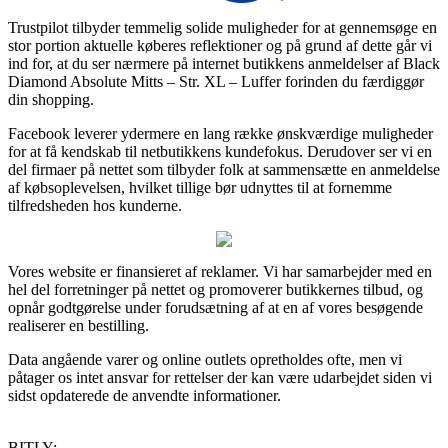
Trustpilot tilbyder temmelig solide muligheder for at gennemsøge en
stor portion aktuelle køberes reflektioner og på grund af dette går vi
ind for, at du ser nærmere på internet butikkens anmeldelser af Black
Diamond Absolute Mitts – Str. XL – Luffer forinden du færdiggør
din shopping.
Facebook leverer ydermere en lang række ønskværdige muligheder
for at få kendskab til netbutikkens kundefokus. Derudover ser vi en
del firmaer på nettet som tilbyder folk at sammensætte en anmeldelse
af købsoplevelsen, hvilket tillige bør udnyttes til at fornemme
tilfredsheden hos kunderne.
Vores website er finansieret af reklamer. Vi har samarbejder med en
hel del forretninger på nettet og promoverer butikkernes tilbud, og
opnår godtgørelse under forudsætning af at en af vores besøgende
realiserer en bestilling.
Data angående varer og online outlets opretholdes ofte, men vi
påtager os intet ansvar for rettelser der kan være udarbejdet siden vi
sidst opdaterede de anvendte informationer.
BITLY: