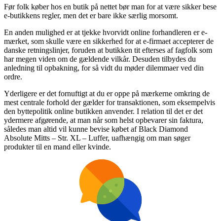
Før folk køber hos en butik på nettet bør man for at være sikker bese
e-butikkens regler, men det er bare ikke særlig morsomt.
En anden mulighed er at tjekke hvorvidt online forhandleren er e-
mærket, som skulle være en sikkerhed for at e-firmaet accepterer de
danske retningslinjer, foruden at butikken tit efterses af fagfolk som
har megen viden om de gældende vilkår. Desuden tilbydes du
anledning til opbakning, for så vidt du møder dilemmaer ved din
ordre.
Yderligere er det fornuftigt at du er oppe på mærkerne omkring de
mest centrale forhold der gælder for transaktionen, som eksempelvis
den byttepolitik online butikken anvender. I relation til det er det
ydermere afgørende, at man når som helst opbevarer sin faktura,
således man altid vil kunne bevise købet af Black Diamond
Absolute Mitts – Str. XL – Luffer, uafhængig om man søger
produkter til en mand eller kvinde.