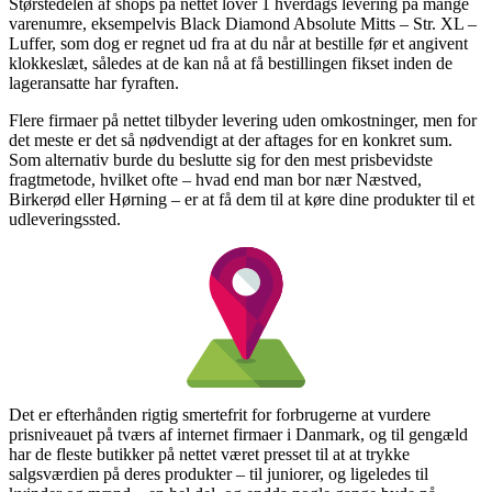
Størstedelen af shops på nettet lover 1 hverdags levering på mange
varenumre, eksempelvis Black Diamond Absolute Mitts – Str. XL –
Luffer, som dog er regnet ud fra at du når at bestille før et angivent
klokkeslæt, således at de kan nå at få bestillingen fikset inden de
lageransatte har fyraften.
Flere firmaer på nettet tilbyder levering uden omkostninger, men for
det meste er det så nødvendigt at der aftages for en konkret sum.
Som alternativ burde du beslutte sig for den mest prisbevidste
fragtmetode, hvilket ofte – hvad end man bor nær Næstved,
Birkerød eller Hørning – er at få dem til at køre dine produkter til et
udleveringssted.
Det er efterhånden rigtig smertefrit for forbrugerne at vurdere
prisniveauet på tværs af internet firmaer i Danmark, og til gengæld
har de fleste butikker på nettet været presset til at at trykke
salgsværdien på deres produkter – til juniorer, og ligeledes til