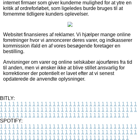
internet firmaer som giver kunderne mulighed for at ytre en
kritik af ordreforløbet, som ligeledes burde bruges til at
fornemme tidligere kunders oplevelser.
Websitet finansieres af reklamer. Vi hjælper mange online
forretninger hvor vi annoncerer deres varer, og indkasserer
kommission ifald en af vores besøgende foretager en
bestilling.
Anvisninger om varer og online selskaber ajourføres fra tid
til anden, men vi ønsker ikke at blive stillet ansvarlig for
korrektioner der potentielt er lavet efter at vi senest
opdaterede de anvendte oplysninger.
BITLY:
1
1
1
1
1
1
1
1
1
1
1
1
1
1
1
1
1
1
1
1
1
1
1
1
1
1
1
1
1
1
1
1
1
1
1
1
1
1
1
1
1
1
1
1
1
1
1
1
1
1
1
1
1
1
1
1
1
1
1
1
1
1
1
1
1
1
1
1
1
1
1
1
1
1
1
1
1
1
1
1
1
1
1
1
1
1
1
1
1
1
1
1
1
1
1
1
1
1
1
1
SPOTIFY:
1
1
1
1
1
1
1
1
1
1
1
1
1
1
1
1
1
1
1
1
1
1
1
1
1
1
1
1
1
1
1
1
1
1
1
1
1
1
1
1
1
1
1
1
1
1
1
1
1
1
1
1
1
1
1
1
1
1
1
1
1
1
1
1
1
1
1
1
1
1
1
1
1
1
1
1
1
1
1
1
1
1
1
1
1
1
1
1
1
1
1
1
1
1
1
1
1
1
1
1