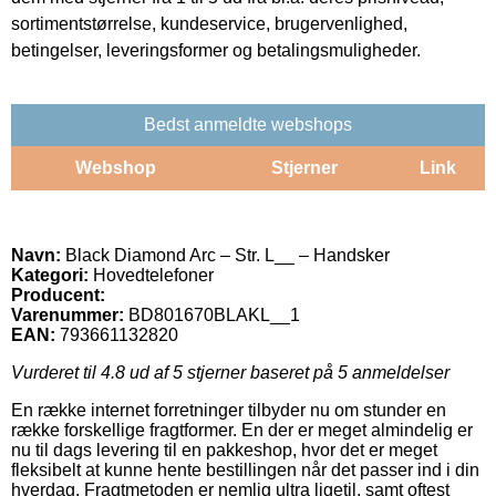
sortimentstørrelse, kundeservice, brugervenlighed,
betingelser, leveringsformer og betalingsmuligheder.
Bedst anmeldte webshops
Webshop
Stjerner
Link
Navn:
Black Diamond Arc – Str. L__ – Handsker
Kategori:
Hovedtelefoner
Producent:
Varenummer:
BD801670BLAKL__1
EAN:
793661132820
Vurderet til
4.8
ud af 5 stjerner baseret på
5
anmeldelser
En række internet forretninger tilbyder nu om stunder en
række forskellige fragtformer. En der er meget almindelig er
nu til dags levering til en pakkeshop, hvor det er meget
fleksibelt at kunne hente bestillingen når det passer ind i din
hverdag. Fragtmetoden er nemlig ultra ligetil, samt oftest