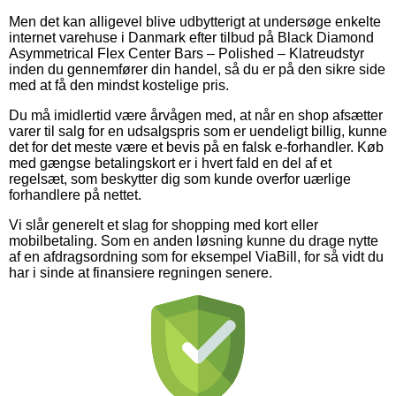
Men det kan alligevel blive udbytterigt at undersøge enkelte
internet varehuse i Danmark efter tilbud på Black Diamond
Asymmetrical Flex Center Bars – Polished – Klatreudstyr
inden du gennemfører din handel, så du er på den sikre side
med at få den mindst kostelige pris.
Du må imidlertid være årvågen med, at når en shop afsætter
varer til salg for en udsalgspris som er uendeligt billig, kunne
det for det meste være et bevis på en falsk e-forhandler. Køb
med gængse betalingskort er i hvert fald en del af et
regelsæt, som beskytter dig som kunde overfor uærlige
forhandlere på nettet.
Vi slår generelt et slag for shopping med kort eller
mobilbetaling. Som en anden løsning kunne du drage nytte
af en afdragsordning som for eksempel ViaBill, for så vidt du
har i sinde at finansiere regningen senere.