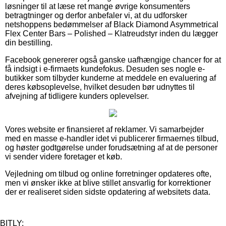
løsninger til at læse ret mange øvrige konsumenters
betragtninger og derfor anbefaler vi, at du udforsker
netshoppens bedømmelser af Black Diamond Asymmetrical
Flex Center Bars – Polished – Klatreudstyr inden du lægger
din bestilling.
Facebook genererer også ganske uafhængige chancer for at
få indsigt i e-firmaets kundefokus. Desuden ses nogle e-
butikker som tilbyder kunderne at meddele en evaluering af
deres købsoplevelse, hvilket desuden bør udnyttes til
afvejning af tidligere kunders oplevelser.
Vores website er finansieret af reklamer. Vi samarbejder
med en masse e-handler idet vi publicerer firmaernes tilbud,
og høster godtgørelse under forudsætning af at de personer
vi sender videre foretager et køb.
Vejledning om tilbud og online forretninger opdateres ofte,
men vi ønsker ikke at blive stillet ansvarlig for korrektioner
der er realiseret siden sidste opdatering af websitets data.
BITLY: