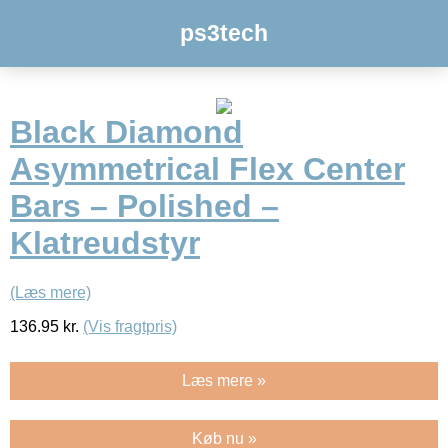
ps3tech
Black Diamond
Asymmetrical Flex Center
Bars – Polished –
Klatreudstyr
(Læs mere)
136.95
kr.
(Vis fragtpris)
Læs mere »
Køb nu »