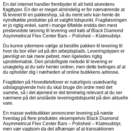
En del internet handler frembyder til alt held alverdens
fragttyper. En der er meget almindelig er for nærværende at
få leveret til en pakkeshop, så du nemt selv kan hente de
nyindkøbte produkter på et valgfrit tidspunkt. Fragtløsningen
er jo rigtig enkel, samt i mange tilfælde endda den mest
prisbevidste løsning til levering ved køb af Black Diamond
Asymmetrical Flex Center Bars – Polished – Klatreudstyr.
Du kunne ydermere vælge at bestille pakken til levering til
hvor du bor eller ud på din arbejdsplads. Leveringstypen er
jævnligt en tak mere pebret, men ligeledes rigtig
uproblematisk. Den prisbilligste metode til levering er
unægtelig at du selv henter ordren, men dette betinges af at
du opholder dig i nærheden af online butikkens adresse.
Fragttiden på Hovedtelefoner er naturligvis usædvanlig
udslagsgivende hvis du skal bruge din ordre med det
samme, så i det øjemed er det temmelig relevant at du ser
nærmere på det anslåede leveringstidspunkt på den aktuelle
vare.
En masse webbutikker annoncerer levering på næste
hverdag på flere produkter, eksempelvis Black Diamond
Asymmetrical Flex Center Bars – Polished – Klatreudstyr,
men vær vagtsom da det afhænger af at transaktionen