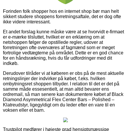
Forinden folk shopper hos en internet shop bør man helt
sikkert studere shoppens forretningsaftale, det er dog ofte
ikke videre interessant.
Et andet forslag kunne måske være at se hvorvidt e-firmaet
er e-mærke tilsluttet, hvilket er en erklæring om at
netshoppen følger de opstillede regler, udover at
forretningen ofte overværes af fagmænd som er meget
fortrolige vedtægterne på området. Dette er en god chance
for en håndsrækning, hvis du får udfordringer med dit
indkøb.
Derudover tilråder vi at køberen er obs på de mest aktuelle
retningslinjer der indvirker på købet, f.eks. hvilken
ombytningsret shoppen tilbyder. I relation til det er det på
samme måde essesentielt, at man altid bevarer ens
ordremail, så man senere kan dokumentere købet af Black
Diamond Asymmetrical Flex Center Bars – Polished –
Klatreudstyr, ligegyldigt om du leder efter en vare til en
voksen eller et barn.
Trustpilot medfører i højeste grad hensigtsmæssige