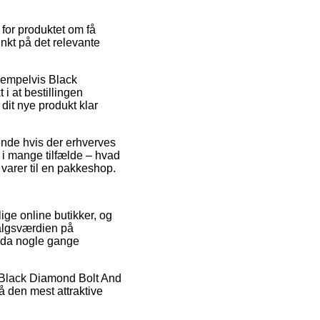
 for produktet om få
nkt på det relevante
ksempelvis Black
 at bestillingen
 dit nye produkt klar
ende hvis der erhverves
 i mange tilfælde – hvad
 varer til en pakkeshop.
lige online butikker, og
 salgsværdien på
ndda nogle gange
på Black Diamond Bolt And
å den mest attraktive