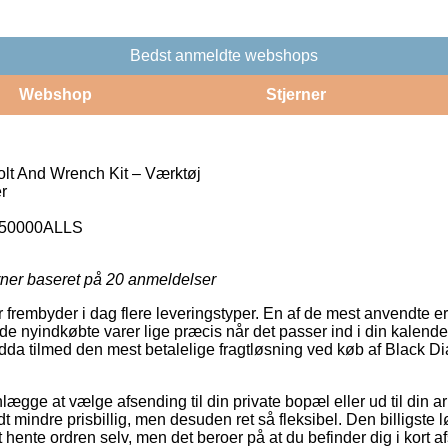
Bedst anmeldte webshops
Webshop
Stjerner
lt And Wrench Kit – Værktøj
r
50000ALLS
rner baseret på
20
anmeldelser
r frembyder i dag flere leveringstyper. En af de mest anvendte er
e nyindkøbte varer lige præcis når det passer ind i din kalende
ndda tilmed den mest betalelige fragtløsning ved køb af Black
ægge at vælge afsending til din private bopæl eller ud til din a
t mindre prisbillig, men desuden ret så fleksibel. Den billigste l
hente ordren selv, men det beroer på at du befinder dig i kort af