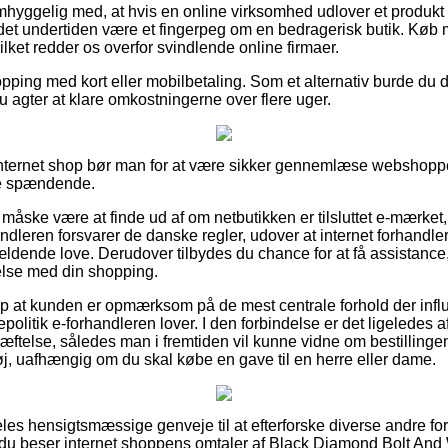
hyggelig med, at hvis en online virksomhed udlover et produkt ti
er det undertiden være et fingerpeg om en bedragerisk butik. Køb 
ilket redder os overfor svindlende online firmaer.
pping med kort eller mobilbetaling. Som et alternativ burde du dr
du agter at klare omkostningerne over flere uger.
nternet shop bør man for at være sikker gennemlæse webshopp
re spændende.
åske være at finde ud af om netbutikken er tilsluttet e-mærket,
handleren forsvarer de danske regler, udover at internet forhandler
ldende love. Derudover tilbydes du chance for at få assistance,
delse med din shopping.
p at kunden er opmærksom på de mest centrale forhold der influ
politik e-forhandleren lover. I den forbindelse er det ligeledes 
ftelse, således man i fremtiden vil kunne vidne om bestillinge
, uafhængig om du skal købe en gave til en herre eller dame.
ldeles hensigtsmæssige genveje til at efterforske diverse andre fo
 du beser internet shoppens omtaler af Black Diamond Bolt And