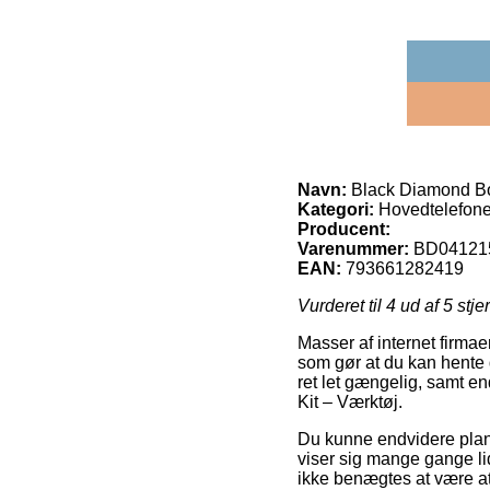
Navn:
Black Diamond Bo
Kategori:
Hovedtelefone
Producent:
Varenummer:
BD04121
EAN:
793661282419
Vurderet til
4
ud af 5 stje
Masser af internet firmae
som gør at du kan hente d
ret let gængelig, samt e
Kit – Værktøj.
Du kunne endvidere planl
viser sig mange gange lid
ikke benægtes at være at 