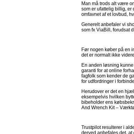
Man må trods alt være om
som er ufattelig billig, 
omfavnet af et lovbud, hv
Generelt anbefaler vi sho
som fx ViaBill, forudsat 
Før nogen køber på en i
det er normalt ikke vide
En anden løsning kunne m
garanti for at online for
fagfolk som kender de gæ
for udfordringer i forbin
Herudover er det en hjæl
eksempelvis hvilken bytte
bibeholder ens købsbekræ
And Wrench Kit – Værktøj
Trustpilot resulterer i a
derved anbefales det, at