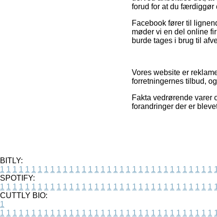
forud for at du færdiggør
Facebook fører til lignen
møder vi en del online f
burde tages i brug til afv
Vores website er reklame
forretningernes tilbud, o
Fakta vedrørende varer o
forandringer der er bleve
BITLY:
1
1
1
1
1
1
1
1
1
1
1
1
1
1
1
1
1
1
1
1
1
1
1
1
1
1
1
1
1
1
1
1
1
1
SPOTIFY:
1
1
1
1
1
1
1
1
1
1
1
1
1
1
1
1
1
1
1
1
1
1
1
1
1
1
1
1
1
1
1
1
1
1
CUTTLY BIO:
1
1
1
1
1
1
1
1
1
1
1
1
1
1
1
1
1
1
1
1
1
1
1
1
1
1
1
1
1
1
1
1
1
1
1