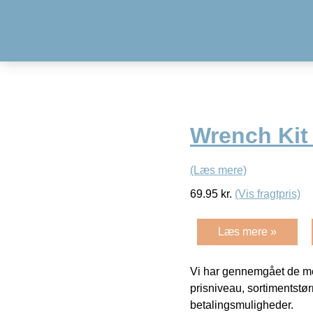
Wrench Kit
(Læs mere)
69.95
kr.
(Vis fragtpris)
Læs mere »
Vi har gennemgået de mes
prisniveau, sortimentstø
betalingsmuligheder.