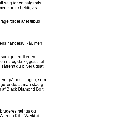
l salg for en salgspris
med kort er heldigvis
age fordel af et tilbud
ens handelsvilkår, men
 som generelt er en
en nu og da kigges til af
 såfremt du bliver udsat
erer på bestillingen, som
afgørende, at man stadig
n af Black Diamond Bolt
rbrugeres ratings og
 Wrench Kit – Værktøj