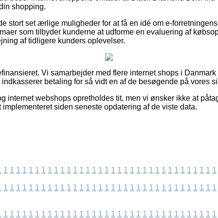
 din shopping.
de stort set ærlige muligheder for at få en idé om e-forretningens
irmaer som tilbyder kunderne at udforme en evaluering af købsop
ejning af tidligere kunders oplevelser.
finansieret. Vi samarbejder med flere internet shops i Danmark h
g indkasserer betaling for så vidt en af de besøgende på vores si
g internet webshops opretholdes tit, men vi ønsker ikke at påta
t implementeret siden seneste opdatering af de viste data.
1
1
1
1
1
1
1
1
1
1
1
1
1
1
1
1
1
1
1
1
1
1
1
1
1
1
1
1
1
1
1
1
1
1
1
1
1
1
1
1
1
1
1
1
1
1
1
1
1
1
1
1
1
1
1
1
1
1
1
1
1
1
1
1
1
1
1
1
1
1
1
1
1
1
1
1
1
1
1
1
1
1
1
1
1
1
1
1
1
1
1
1
1
1
1
1
1
1
1
1
1
1
1
1
1