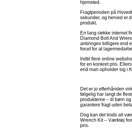
hjemsted.
Fragtperioden på Hovedtel
sekunder, og herved er de
produkt.
En lang række internet f
Diamond Bolt And Wrench 
anbringes tidligere end e
forud for at lagermedarb
Indtil flere online webs
for en konkret pris. Ell
end man opholder sig i Kø
Det er jo efterhånden virk
følgelig har langt de fle
produkterne – til børn o
garantere fragt uden beta
Dog kan det trods alt vær
Wrench Kit – Værktøj foru
pris.