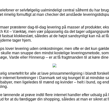
efoner er selvfølgelig ualmindeligt central såfremt du har brug
t rimelig fornuftigt at man checker det anslåede leveringstidspu
irmaer præsterer dag-til-dag levering på masser af produkter, e
Kit – Værktøj, men vær påpasselig da det tager udgangspunkt i
t fastsat klokkeslæt, således at de højst sandsynligt kan nå at få
ejderne tager hjem.
hops lover levering uden omkostninger, men ofte er det kun gæld
ers skulle man snuppe den mindst kostelige leveringsmetode, som
ge, Varde eller Hinnerup – er at få fragtmanden til at køre dine
elig smertefrit for alle at lave prissammenligning i blandt forskel
ste internet forretninger i Danmark set sig tvunget til at mindske
g babyer, men ligeledes til mænd og kvinder – helt i bund, og e
ling.
e lønnende at prøve indtil flere internet handler efter udsalg 
d for at du færdiggør din shopping, således at man er sikret at f