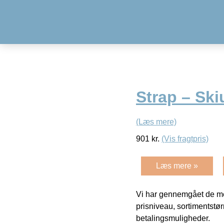
Strap – Ski
(Læs mere)
901
kr.
(Vis fragtpris)
Læs mere »
Vi har gennemgået de mes
prisniveau, sortimentstø
betalingsmuligheder.