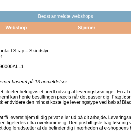
Bedst anmeldte webshops
Webshop
Stjerner
tact Strap – Skiudstyr
r
90000ALL1
jerner baseret på
13
anmeldelser
et tildeler heldigvis et bredt udvalg af leveringsløsninger. En af
nemt kan hente bestillingen præcis når det passer dig. Fragtløsn
sk endvidere den mindst kostelige leveringstype ved køb af Bl
 få leveret hjem til dig privat eller ud på dit arbejde. Leverin
n ligeledes ultra overkommelig. Den prisbilligste fragtløsning v
ket dog forudsætter at du befinder dig i nærheden af e-shoppens