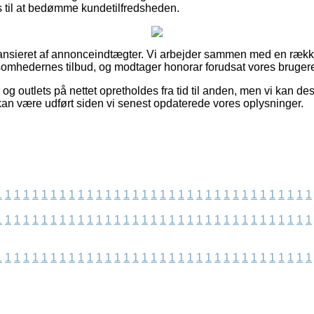
s til at bedømme kundetilfredsheden.
ansieret af annonceindtægter. Vi arbejder sammen med en rækk
rksomhedernes tilbud, og modtager honorar forudsat vores brugere
og outlets på nettet opretholdes fra tid til anden, men vi kan d
kan være udført siden vi senest opdaterede vores oplysninger.
1
1
1
1
1
1
1
1
1
1
1
1
1
1
1
1
1
1
1
1
1
1
1
1
1
1
1
1
1
1
1
1
1
1
1
1
1
1
1
1
1
1
1
1
1
1
1
1
1
1
1
1
1
1
1
1
1
1
1
1
1
1
1
1
1
1
1
1
1
1
1
1
1
1
1
1
1
1
1
1
1
1
1
1
1
1
1
1
1
1
1
1
1
1
1
1
1
1
1
1
1
1
1
1
1