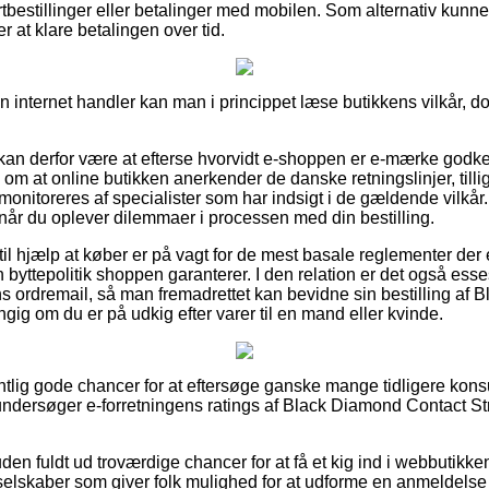
ortbestillinger eller betalinger med mobilen. Som alternativ kunne 
er at klare betalingen over tid.
n internet handler kan man i princippet læse butikkens vilkår, do
n derfor være at efterse hvorvidt e-shoppen er e-mærke godken
l om at online butikken anerkender de danske retningslinjer, till
 monitoreres af specialister som har indsigt i de gældende vilkår
 når du oplever dilemmaer i processen med din bestilling.
il hjælp at køber er på vagt for de mest basale reglementer der
byttepolitik shoppen garanterer. I den relation er det også esse
 ordremail, så man fremadrettet kan bevidne sin bestilling af
gig om du er på udkig efter varer til en mand eller kvinde.
ntlig gode chancer for at eftersøge ganske mange tidligere kon
u undersøger e-forretningens ratings af Black Diamond Contact St
n fuldt ud troværdige chancer for at få et kig ind i webbutikke
 selskaber som giver folk mulighed for at udforme en anmeldelse