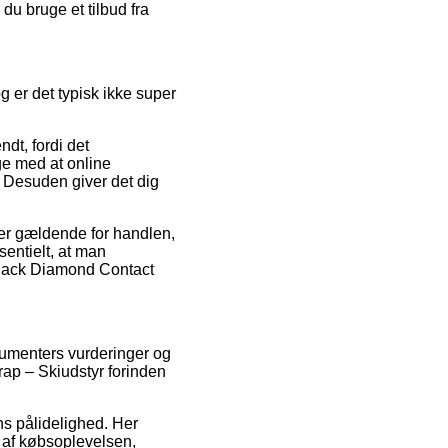
du bruge et tilbud fra
g er det typisk ikke super
dt, fordi det
ige med at online
. Desuden giver det dig
 er gældende for handlen,
sentielt, at man
 Black Diamond Contact
sumenters vurderinger og
rap – Skiudstyr forinden
ns pålidelighed. Her
 af købsoplevelsen,