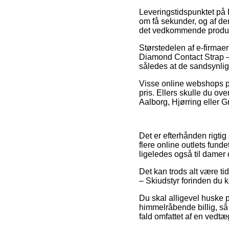
Leveringstidspunktet på
om få sekunder, og af de
det vedkommende produk
Størstedelen af e-firmae
Diamond Contact Strap – S
således at de sandsynlig
Visse online webshops præ
pris. Ellers skulle du ov
Aalborg, Hjørring eller Gr
Det er efterhånden rigtig
flere online outlets fund
ligeledes også til damer
Det kan trods alt være t
– Skiudstyr forinden du køb
Du skal alligevel huske p
himmelråbende billig, så 
fald omfattet af en vedtæ