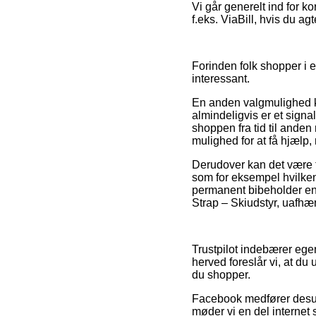
Vi går generelt ind for k
f.eks. ViaBill, hvis du agt
Forinden folk shopper i e
interessant.
En anden valgmulighed ka
almindeligvis er et signa
shoppen fra tid til anden
mulighed for at få hjælp,
Derudover kan det være t
som for eksempel hvilken 
permanent bibeholder ens
Strap – Skiudstyr, uafhæn
Trustpilot indebærer ege
herved foreslår vi, at d
du shopper.
Facebook medfører desude
møder vi en del internet