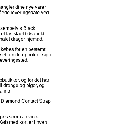
angler dine nye varer
låede leveringsdato ved
eksempelvis Black
t fastslået tidspunkt,
onalet drager hjemad.
ndkøbes for en bestemt
nset om du opholder sig i
dleveringssted.
butikker, og for det har
il drenge og piger, og
aling.
ck Diamond Contact Strap
spris som kan virke
Køb med kort er i hvert