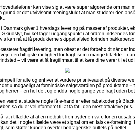
 Hovedtelefoner kan vise sig at være super afgørende om man m
n grund er det utvivlsomt meningsfuldt at man studerer den ans
t.
r i Danmark giver 1 hverdags levering på masser af produkter, 
kiudstyr, hvilket tager udgangspunkt i at ordren indsendes før e
vis kan nå at få produkterne skippet afsted forinden pakkepers
sterer fragtfri levering, men oftest er det forbeholdt når der i
erveje den billigste mulighed for fragt, som i mange tilfælde – ua
indsted – vil være at få fragtfirmaet til at køre dine varer til et u
 simpelt for alle og enhver at vurdere prisniveauet på diverse web
et det uundgåeligt at formindske salgsværdien på produkterne – t
 og herrer – en hel del, og endda nogle gange yde fragt uden bet
iden værd at studere nogle få e-handler efter rabatkoder på Bla
er, så du er velinformeret til at få fat i den mest attraktive pris.
å, at i tilfælde af at en netbutik frembyder en vare for en udsalg
kan det i nogle tilfælde være et signal om en falsk e-forretning. 
gt, som støtter kunden overfor bedrageriske outlets på nettet.