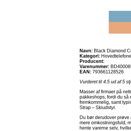
Navn:
Black Diamond Con
Kategori:
Hovedtelefone
Producent:
Varenummer:
BD40006
EAN:
793661128526
Vurderet til
4.5
ud af 5 st
Masser af firmaer på nett
pakkeshops, fordi du så 
fremkommelig, samt typi
Strap – Skiudstyr.
Du bør derudover prøve at
mere omkostningsfuld, me
hente varerne selv, hvil