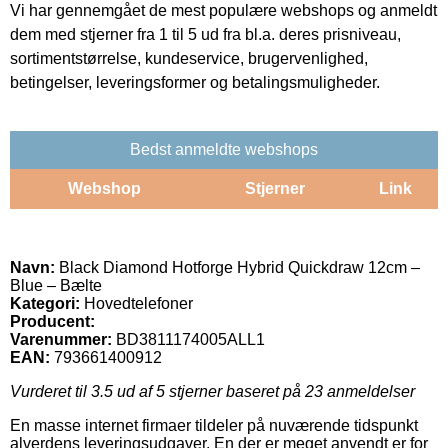
Vi har gennemgået de mest populære webshops og anmeldt
dem med stjerner fra 1 til 5 ud fra bl.a. deres prisniveau,
sortimentstørrelse, kundeservice, brugervenlighed,
betingelser, leveringsformer og betalingsmuligheder.
Bedst anmeldte webshops
Webshop
Stjerner
Link
Navn:
Black Diamond Hotforge Hybrid Quickdraw 12cm –
Blue – Bælte
Kategori:
Hovedtelefoner
Producent:
Varenummer:
BD3811174005ALL1
EAN:
793661400912
Vurderet til
3.5
ud af 5 stjerner baseret på
23
anmeldelser
En masse internet firmaer tildeler på nuværende tidspunkt
alverdens leveringsudgaver. En der er meget anvendt er for