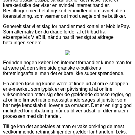
karakteristika der viser en svindel internet handler.
Bestillinger med betalingskort er imidlertid omfavnet af en
foranstaltning, som værner os imod uægte online butikker.
Generelt slår vi et slag for handler med kort eller MobilePay.
Som alternativ bør du drage fordel af et tilbud fra
eksempelvis ViaBill, når du har til hensigt at afdrage
betalingen senere.
Forinden nogen køber i en internet forhandler kunne man for
at være på den sikre side granske e-butikkens
forretningsaftale, men det er bare ikke super spændende.
En anden løsning kunne være at finde ud af om e-shoppen
er e-mærket, som typisk er en påvisning af at online
virksomheden retter sig efter de gældende danske regler, og
at online firmaet rutinemæssigt undersøges af jurister som
har nøje kendskab til lovene på området. Det er en rigtig god
mulighed for opbakning, når du bliver udsat for dilemmaer i
processen med din handel.
Tillige kan det anbefales at man er vaks omkring de mest
vedkommende retningslinjer der gælder for handlen, f.eks.