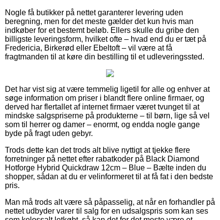
Nogle få butikker på nettet garanterer levering uden
beregning, men for det meste gælder det kun hvis man
indkøber for et bestemt beløb. Ellers skulle du gribe den
billigste leveringsform, hvilket ofte – hvad end du er tæt på
Fredericia, Birkerød eller Ebeltoft – vil være at få
fragtmanden til at køre din bestilling til et udleveringssted.
Det har vist sig at være temmelig ligetil for alle og enhver at
søge information om priser i blandt flere online firmaer, og
derved har flertallet af internet firmaer været tvunget til at
mindske salgspriserne på produkterne – til børn, lige så vel
som til herrer og damer – enormt, og endda nogle gange
byde på fragt uden gebyr.
Trods dette kan det trods alt blive nyttigt at tjekke flere
forretninger på nettet efter rabatkoder på Black Diamond
Hotforge Hybrid Quickdraw 12cm – Blue – Bælte inden du
shopper, sådan at du er velinformeret til at få fat i den bedste
pris.
Man må trods alt være så påpasselig, at når en forhandler på
nettet udbyder varer til salg for en udsalgspris som kan ses
som kolossalt letkøbt, så kan det for det meste være et