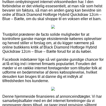
hvilken ombytningsret internet virksomheden har. I den
forbindelse er det virkelig essesentielt, at man når som helst
bevarer sin faktura, så man en anden gang kan bevidne sin
ordre af Black Diamond Hotforge Hybrid Quickdraw 12cm –
Blue – Bælte, om du skal shoppe til en voksen eller et barn.
Trustpilot præsterer de facto solide muligheder for at
kontrollere ganske mange eksisterende køberes oplevelser
og herved stiller vi forslag om, at du kigger nærmere på
online butikkens kritik af Black Diamond Hotforge Hybrid
Quickdraw 12cm – Blue – Bælte forud for at du køber.
Facebook indebærer lige så vel ganske gunstige chancer for
at få et kig ind i internet firmaets popularitet. Foruden det
møder vi en række internet foretagender som tilbyder folk at
udforme en bedømmelse af deres købsoplevelse, hvilket
desuden kan bruges til at danne dig et indtryk af
tilfredsheden hos kunderne.
Denne hjemmeside finansieres af annonceindtægter. Vi har
samarbejdsaftaler med en del internet forretninger da vi
promoverer deres tilbud, og tager imod provision såfremt