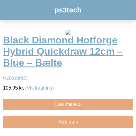
ps3tech
Black Diamond Hotforge
Hybrid Quickdraw 12cm –
Blue – Bælte
(Læs mere)
105.95
kr.
(Vis fragtpris)
Læs mere »
Køb nu »