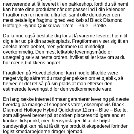
nærværende at få leveret til en pakkeshop, fordi du så nemt
kan hente dine produkter når det passer ind i din kalender.
Fragtformen er nemlig ultra let, samt ofte derudover den
mest betalelige fragtmulighed ved køb af Black Diamond
Hotforge Hybrid Quickdraw 12cm – Blue – Bælte.
Du kunne også beslutte dig for at få varerne leveret hjem til
dig eller ud på din arbejdsplads. Fragtformen viser sig tit en
anelse mere pebret, men ydermere ualmindeligt
overkommelig. Den mest letkøbte leveringsmåde er
unægtelig selv at hente ordren, hvilket stiller krav om at du
bor nær e-butikkens bopæl.
Fragttiden på Hovedtelefoner kan i nogle tilfælde være
meget vigtig såfremt du mangler pakken om et øjeblik, så
herved er det ret så på sin plads at man efterser den
estimerede leveringstid for den vedkommende vare.
En lang række internet firmaer garanterer levering på næste
hverdag på mange af shoppens varer, eksempelvis Black
Diamond Hotforge Hybrid Quickdraw 12cm – Blue – Bælte,
som alligevel beroer på at ordren placeres tidligere end et
konkret tidspunkt, med hensynstagen til at de højst
sandsynligt kan nå at få dit nye produkt ekspederet forinden
logistikmedarbejderne drager hjemad.