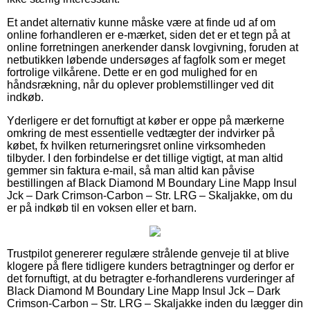
Et andet alternativ kunne måske være at finde ud af om
online forhandleren er e-mærket, siden det er et tegn på at
online forretningen anerkender dansk lovgivning, foruden at
netbutikken løbende undersøges af fagfolk som er meget
fortrolige vilkårene. Dette er en god mulighed for en
håndsrækning, når du oplever problemstillinger ved dit
indkøb.
Yderligere er det fornuftigt at køber er oppe på mærkerne
omkring de mest essentielle vedtægter der indvirker på
købet, fx hvilken returneringsret online virksomheden
tilbyder. I den forbindelse er det tillige vigtigt, at man altid
gemmer sin faktura e-mail, så man altid kan påvise
bestillingen af Black Diamond M Boundary Line Mapp Insul
Jck – Dark Crimson-Carbon – Str. LRG – Skaljakke, om du
er på indkøb til en voksen eller et barn.
Trustpilot genererer regulære strålende genveje til at blive
klogere på flere tidligere kunders betragtninger og derfor er
det fornuftigt, at du betragter e-forhandlerens vurderinger af
Black Diamond M Boundary Line Mapp Insul Jck – Dark
Crimson-Carbon – Str. LRG – Skaljakke inden du lægger din