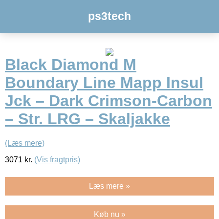
ps3tech
Black Diamond M
Boundary Line Mapp Insul
Jck – Dark Crimson-Carbon
– Str. LRG – Skaljakke
(Læs mere)
3071
kr.
(Vis fragtpris)
Læs mere »
Køb nu »