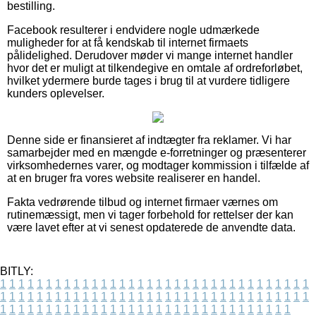
bestilling.
Facebook resulterer i endvidere nogle udmærkede
muligheder for at få kendskab til internet firmaets
pålidelighed. Derudover møder vi mange internet handler
hvor det er muligt at tilkendegive en omtale af ordreforløbet,
hvilket ydermere burde tages i brug til at vurdere tidligere
kunders oplevelser.
Denne side er finansieret af indtægter fra reklamer. Vi har
samarbejder med en mængde e-forretninger og præsenterer
virksomhedernes varer, og modtager kommission i tilfælde af
at en bruger fra vores website realiserer en handel.
Fakta vedrørende tilbud og internet firmaer værnes om
rutinemæssigt, men vi tager forbehold for rettelser der kan
være lavet efter at vi senest opdaterede de anvendte data.
BITLY:
1
1
1
1
1
1
1
1
1
1
1
1
1
1
1
1
1
1
1
1
1
1
1
1
1
1
1
1
1
1
1
1
1
1
1
1
1
1
1
1
1
1
1
1
1
1
1
1
1
1
1
1
1
1
1
1
1
1
1
1
1
1
1
1
1
1
1
1
1
1
1
1
1
1
1
1
1
1
1
1
1
1
1
1
1
1
1
1
1
1
1
1
1
1
1
1
1
1
1
1