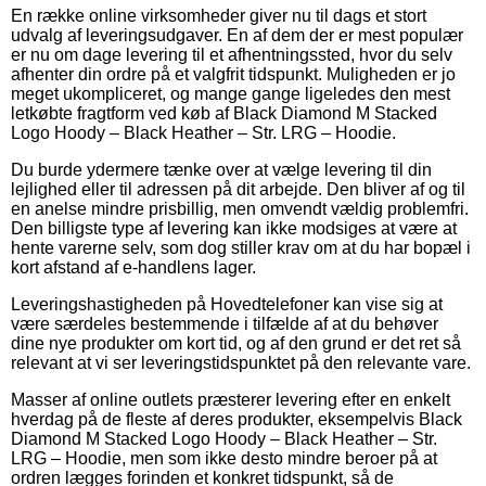
En række online virksomheder giver nu til dags et stort
udvalg af leveringsudgaver. En af dem der er mest populær
er nu om dage levering til et afhentningssted, hvor du selv
afhenter din ordre på et valgfrit tidspunkt. Muligheden er jo
meget ukompliceret, og mange gange ligeledes den mest
letkøbte fragtform ved køb af Black Diamond M Stacked
Logo Hoody – Black Heather – Str. LRG – Hoodie.
Du burde ydermere tænke over at vælge levering til din
lejlighed eller til adressen på dit arbejde. Den bliver af og til
en anelse mindre prisbillig, men omvendt vældig problemfri.
Den billigste type af levering kan ikke modsiges at være at
hente varerne selv, som dog stiller krav om at du har bopæl i
kort afstand af e-handlens lager.
Leveringshastigheden på Hovedtelefoner kan vise sig at
være særdeles bestemmende i tilfælde af at du behøver
dine nye produkter om kort tid, og af den grund er det ret så
relevant at vi ser leveringstidspunktet på den relevante vare.
Masser af online outlets præsterer levering efter en enkelt
hverdag på de fleste af deres produkter, eksempelvis Black
Diamond M Stacked Logo Hoody – Black Heather – Str.
LRG – Hoodie, men som ikke desto mindre beroer på at
ordren lægges forinden et konkret tidspunkt, så de