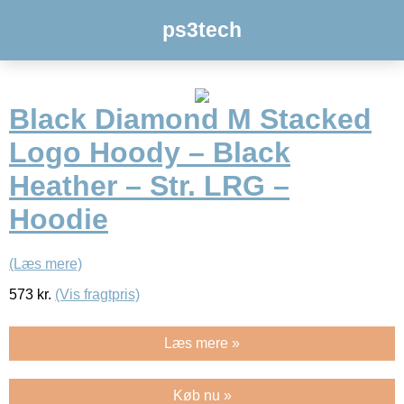
ps3tech
Black Diamond M Stacked
Logo Hoody – Black
Heather – Str. LRG –
Hoodie
(Læs mere)
573
kr.
(Vis fragtpris)
Læs mere »
Køb nu »