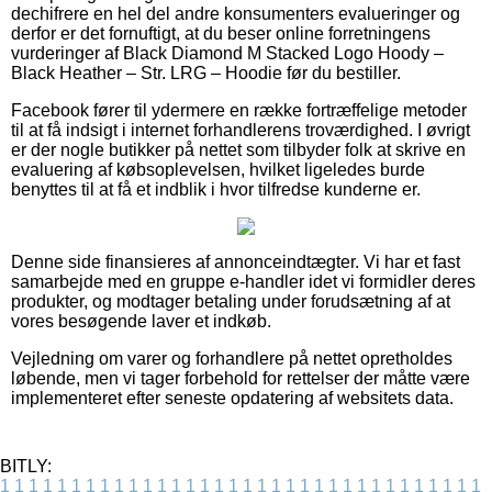
dechifrere en hel del andre konsumenters evalueringer og
derfor er det fornuftigt, at du beser online forretningens
vurderinger af Black Diamond M Stacked Logo Hoody –
Black Heather – Str. LRG – Hoodie før du bestiller.
Facebook fører til ydermere en række fortræffelige metoder
til at få indsigt i internet forhandlerens troværdighed. I øvrigt
er der nogle butikker på nettet som tilbyder folk at skrive en
evaluering af købsoplevelsen, hvilket ligeledes burde
benyttes til at få et indblik i hvor tilfredse kunderne er.
Denne side finansieres af annonceindtægter. Vi har et fast
samarbejde med en gruppe e-handler idet vi formidler deres
produkter, og modtager betaling under forudsætning af at
vores besøgende laver et indkøb.
Vejledning om varer og forhandlere på nettet opretholdes
løbende, men vi tager forbehold for rettelser der måtte være
implementeret efter seneste opdatering af websitets data.
BITLY:
1
1
1
1
1
1
1
1
1
1
1
1
1
1
1
1
1
1
1
1
1
1
1
1
1
1
1
1
1
1
1
1
1
1