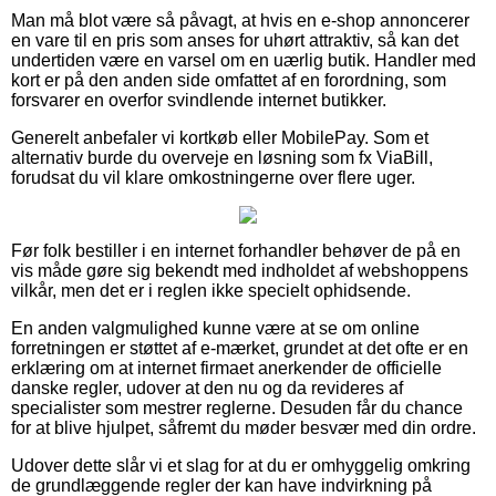
Man må blot være så påvagt, at hvis en e-shop annoncerer
en vare til en pris som anses for uhørt attraktiv, så kan det
undertiden være en varsel om en uærlig butik. Handler med
kort er på den anden side omfattet af en forordning, som
forsvarer en overfor svindlende internet butikker.
Generelt anbefaler vi kortkøb eller MobilePay. Som et
alternativ burde du overveje en løsning som fx ViaBill,
forudsat du vil klare omkostningerne over flere uger.
Før folk bestiller i en internet forhandler behøver de på en
vis måde gøre sig bekendt med indholdet af webshoppens
vilkår, men det er i reglen ikke specielt ophidsende.
En anden valgmulighed kunne være at se om online
forretningen er støttet af e-mærket, grundet at det ofte er en
erklæring om at internet firmaet anerkender de officielle
danske regler, udover at den nu og da revideres af
specialister som mestrer reglerne. Desuden får du chance
for at blive hjulpet, såfremt du møder besvær med din ordre.
Udover dette slår vi et slag for at du er omhyggelig omkring
de grundlæggende regler der kan have indvirkning på