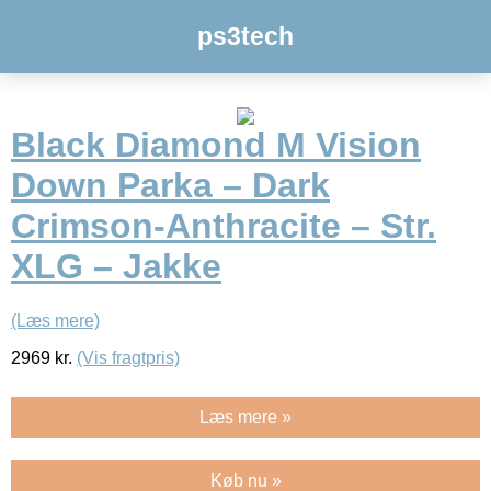
ps3tech
Black Diamond M Vision
Down Parka – Dark
Crimson-Anthracite – Str.
XLG – Jakke
(Læs mere)
2969
kr.
(Vis fragtpris)
Læs mere »
Køb nu »