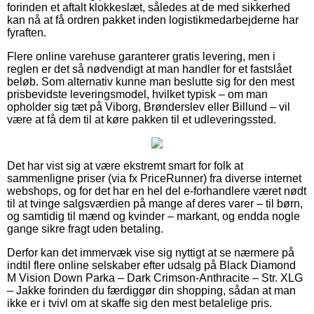
forinden et aftalt klokkeslæt, således at de med sikkerhed
kan nå at få ordren pakket inden logistikmedarbejderne har
fyraften.
Flere online varehuse garanterer gratis levering, men i
reglen er det så nødvendigt at man handler for et fastslået
beløb. Som alternativ kunne man beslutte sig for den mest
prisbevidste leveringsmodel, hvilket typisk – om man
opholder sig tæt på Viborg, Brønderslev eller Billund – vil
være at få dem til at køre pakken til et udleveringssted.
Det har vist sig at være ekstremt smart for folk at
sammenligne priser (via fx PriceRunner) fra diverse internet
webshops, og for det har en hel del e-forhandlere været nødt
til at tvinge salgsværdien på mange af deres varer – til børn,
og samtidig til mænd og kvinder – markant, og endda nogle
gange sikre fragt uden betaling.
Derfor kan det immervæk vise sig nyttigt at se nærmere på
indtil flere online selskaber efter udsalg på Black Diamond
M Vision Down Parka – Dark Crimson-Anthracite – Str. XLG
– Jakke forinden du færdiggør din shopping, sådan at man
ikke er i tvivl om at skaffe sig den mest betalelige pris.