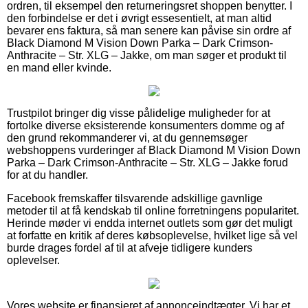
ordren, til eksempel den returneringsret shoppen benytter. I
den forbindelse er det i øvrigt essesentielt, at man altid
bevarer ens faktura, så man senere kan påvise sin ordre af
Black Diamond M Vision Down Parka – Dark Crimson-
Anthracite – Str. XLG – Jakke, om man søger et produkt til
en mand eller kvinde.
Trustpilot bringer dig visse pålidelige muligheder for at
fortolke diverse eksisterende konsumenters domme og af
den grund rekommanderer vi, at du gennemsøger
webshoppens vurderinger af Black Diamond M Vision Down
Parka – Dark Crimson-Anthracite – Str. XLG – Jakke forud
for at du handler.
Facebook fremskaffer tilsvarende adskillige gavnlige
metoder til at få kendskab til online forretningens popularitet.
Herinde møder vi endda internet outlets som gør det muligt
at forfatte en kritik af deres købsoplevelse, hvilket lige så vel
burde drages fordel af til at afveje tidligere kunders
oplevelser.
Vores website er finansieret af annonceindtægter. Vi har et