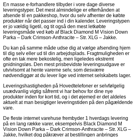
En masse e-forhandlere tilbyder i vore dage diverse
leveringstyper. Det mest almindelige er efterhånden at
afsende til en pakkeshop, hvor du selv afhenter de købte
produkter når det passer ind i din kalender. Leveringstypen
er jo vældig ligetil, og tit også den mest letkøbte
leveringsmåde ved køb af Black Diamond M Vision Down
Parka – Dark Crimson-Anthracite – Str. XLG – Jakke.
Du kan på samme måde udse dig at vælge afsending hjem
til dig selv eller ud til din arbejdsplads. Fragtmuligheden er
ofte en tak mere bekostelig, men ligeledes ekstremt
gnidningsløs. Den mest prisbevidste leveringsudgave er
utvivlsomt at hente varerne selv, som desværre
nødvendiggør at du lever lige ved internet selskabets lager.
Leveringshastigheden på Hovedtelefoner er selvfølgelig
usædvanlig vigtig såfremt vi har behov for dine nye
produkter inden for kort tid, og i det øjemed er det aldeles
aktuelt at man besigtiger leveringstiden på den pågældende
vare.
De fleste internet varehuse frembyder 1 hverdags levering
på en lang række varer, eksempelvis Black Diamond M
Vision Down Parka – Dark Crimson-Anthracite – Str. XLG –
Jakke, hvilket dog påkræver at bestillingen anbringes