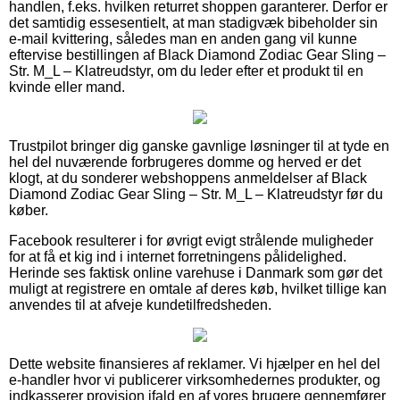
handlen, f.eks. hvilken returret shoppen garanterer. Derfor er
det samtidig essesentielt, at man stadigvæk bibeholder sin
e-mail kvittering, således man en anden gang vil kunne
eftervise bestillingen af Black Diamond Zodiac Gear Sling –
Str. M_L – Klatreudstyr, om du leder efter et produkt til en
kvinde eller mand.
Trustpilot bringer dig ganske gavnlige løsninger til at tyde en
hel del nuværende forbrugeres domme og herved er det
klogt, at du sonderer webshoppens anmeldelser af Black
Diamond Zodiac Gear Sling – Str. M_L – Klatreudstyr før du
køber.
Facebook resulterer i for øvrigt evigt strålende muligheder
for at få et kig ind i internet forretningens pålidelighed.
Herinde ses faktisk online varehuse i Danmark som gør det
muligt at registrere en omtale af deres køb, hvilket tillige kan
anvendes til at afveje kundetilfredsheden.
Dette website finansieres af reklamer. Vi hjælper en hel del
e-handler hvor vi publicerer virksomhedernes produkter, og
indkasserer provision ifald en af vores brugere gennemfører