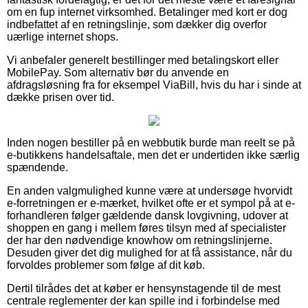
om en fup internet virksomhed. Betalinger med kort er dog
indbefattet af en retningslinje, som dækker dig overfor
uærlige internet shops.
Vi anbefaler generelt bestillinger med betalingskort eller
MobilePay. Som alternativ bør du anvende en
afdragsløsning fra for eksempel ViaBill, hvis du har i sinde at
dække prisen over tid.
Inden nogen bestiller på en webbutik burde man reelt se på
e-butikkens handelsaftale, men det er undertiden ikke særlig
spændende.
En anden valgmulighed kunne være at undersøge hvorvidt
e-forretningen er e-mærket, hvilket ofte er et sympol på at e-
forhandleren følger gældende dansk lovgivning, udover at
shoppen en gang i mellem føres tilsyn med af specialister
der har den nødvendige knowhow om retningslinjerne.
Desuden giver det dig mulighed for at få assistance, når du
forvoldes problemer som følge af dit køb.
Dertil tilrådes det at køber er hensynstagende til de mest
centrale reglementer der kan spille ind i forbindelse med