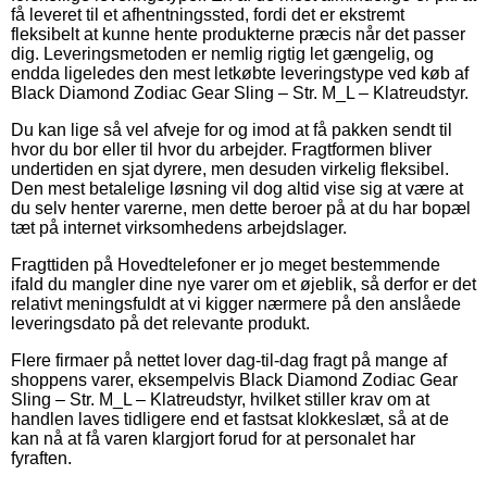
få leveret til et afhentningssted, fordi det er ekstremt
fleksibelt at kunne hente produkterne præcis når det passer
dig. Leveringsmetoden er nemlig rigtig let gængelig, og
endda ligeledes den mest letkøbte leveringstype ved køb af
Black Diamond Zodiac Gear Sling – Str. M_L – Klatreudstyr.
Du kan lige så vel afveje for og imod at få pakken sendt til
hvor du bor eller til hvor du arbejder. Fragtformen bliver
undertiden en sjat dyrere, men desuden virkelig fleksibel.
Den mest betalelige løsning vil dog altid vise sig at være at
du selv henter varerne, men dette beroer på at du har bopæl
tæt på internet virksomhedens arbejdslager.
Fragttiden på Hovedtelefoner er jo meget bestemmende
ifald du mangler dine nye varer om et øjeblik, så derfor er det
relativt meningsfuldt at vi kigger nærmere på den anslåede
leveringsdato på det relevante produkt.
Flere firmaer på nettet lover dag-til-dag fragt på mange af
shoppens varer, eksempelvis Black Diamond Zodiac Gear
Sling – Str. M_L – Klatreudstyr, hvilket stiller krav om at
handlen laves tidligere end et fastsat klokkeslæt, så at de
kan nå at få varen klargjort forud for at personalet har
fyraften.