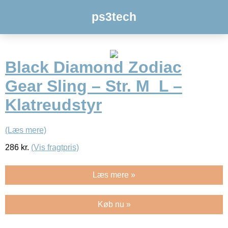
ps3tech
Black Diamond Zodiac
Gear Sling – Str. M_L –
Klatreudstyr
(Læs mere)
286
kr.
(Vis fragtpris)
Læs mere »
Køb nu »