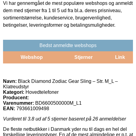
Vi har gennemgået de mest populære webshops og anmeldt
dem med stjerner fra 1 til 5 ud fra bl.a. deres prisniveau,
sortimentstørrelse, kundeservice, brugervenlighed,
betingelser, leveringsformer og betalingsmuligheder.
Bedst anmeldte webshops
Webshop
Stjerner
Link
Navn:
Black Diamond Zodiac Gear Sling – Str. M_L –
Klatreudstyr
Kategori:
Hovedtelefoner
Producent:
Varenummer:
BD6600500000M_L1
EAN:
793661009498
Vurderet til
3.8
ud af 5 stjerner baseret på
26
anmeldelser
De fleste netbutikker i Danmark yder nu til dags en hel del
forskellige leveringstyper. En af de mest almindelige er p.t. at