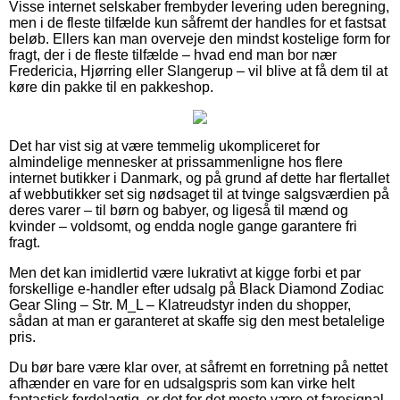
Visse internet selskaber frembyder levering uden beregning,
men i de fleste tilfælde kun såfremt der handles for et fastsat
beløb. Ellers kan man overveje den mindst kostelige form for
fragt, der i de fleste tilfælde – hvad end man bor nær
Fredericia, Hjørring eller Slangerup – vil blive at få dem til at
køre din pakke til en pakkeshop.
Det har vist sig at være temmelig ukompliceret for
almindelige mennesker at prissammenligne hos flere
internet butikker i Danmark, og på grund af dette har flertallet
af webbutikker set sig nødsaget til at tvinge salgsværdien på
deres varer – til børn og babyer, og ligeså til mænd og
kvinder – voldsomt, og endda nogle gange garantere fri
fragt.
Men det kan imidlertid være lukrativt at kigge forbi et par
forskellige e-handler efter udsalg på Black Diamond Zodiac
Gear Sling – Str. M_L – Klatreudstyr inden du shopper,
sådan at man er garanteret at skaffe sig den mest betalelige
pris.
Du bør bare være klar over, at såfremt en forretning på nettet
afhænder en vare for en udsalgspris som kan virke helt
fantastisk fordelagtig, er det for det meste være et faresignal