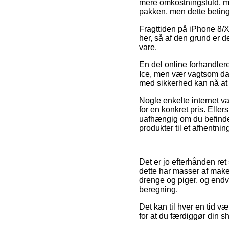
mere omkostningsfuld, men
pakken, men dette beting
Fragttiden på iPhone 8/XR
her, så af den grund er d
vare.
En del online forhandlere
Ice, men vær vagtsom da 
med sikkerhed kan nå at f
Nogle enkelte internet v
for en konkret pris. Elle
uafhængig om du befinder 
produkter til et afhentnin
Det er jo efterhånden ret
dette har masser af make 
drenge og piger, og endv
beregning.
Det kan til hver en tid v
for at du færdiggør din s