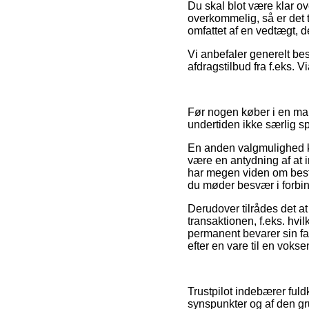
Du skal blot være klar ove
overkommelig, så er det 
omfattet af en vedtægt, d
Vi anbefaler generelt be
afdragstilbud fra f.eks. 
Før nogen køber i en mak
undertiden ikke særlig 
En anden valgmulighed ku
være en antydning af at in
har megen viden om beste
du møder besvær i forbin
Derudover tilrådes det a
transaktionen, f.eks. hv
permanent bevarer sin fa
efter en vare til en voksen
Trustpilot indebærer f
synspunkter og af den gru