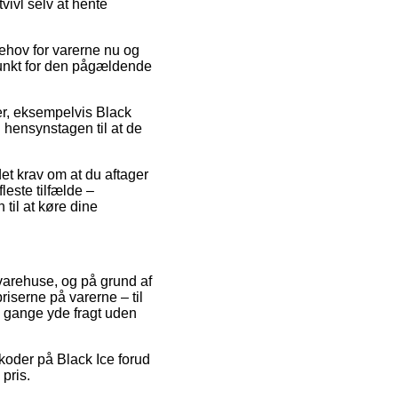
vivl selv at hente
behov for varerne nu og
spunkt for den pågældende
ter, eksempelvis Black
 hensynstagen til at de
et krav om at du aftager
leste tilfælde –
til at køre dine
 varehuse, og på grund af
riserne på varerne – til
e gange yde fragt uden
tkoder på Black Ice forud
pris.