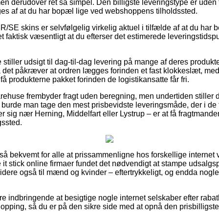
 derudover ret så simpel. Den billigste leveringstype er uden t
es af at du har bopæl lige ved webshoppens tilholdssted.
/SE skins er selvfølgelig virkelig aktuel i tilfælde af at du har 
et faktisk væsentligt at du efterser det estimerede leveringstid
 stiller udsigt til dag-til-dag levering på mange af deres produk
det påkræver at ordren lægges forinden et fast klokkeslæt, med
å produkterne pakket forinden de logistikansatte får fri.
arehuse frembyder fragt uden beregning, men undertiden stiller d
rs burde man tage den mest prisbevidste leveringsmåde, der i de f
sig nær Herning, Middelfart eller Lystrup – er at få fragtmanden 
gssted.
 så bekvemt for alle at prissammenligne hos forskellige internet
it stick online firmaer fundet det nødvendigt at stampe udsalgsp
idere også til mænd og kvinder – eftertrykkeligt, og endda nogl
ære indbringende at besigtige nogle internet selskaber efter raba
hopping, så du er på den sikre side med at opnå den prisbilligste 