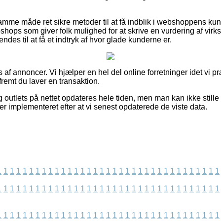
me måde ret sikre metoder til at få indblik i webshoppens kun
hops som giver folk mulighed for at skrive en vurdering af vi
s til at få et indtryk af hvor glade kunderne er.
f annoncer. Vi hjælper en hel del online forretninger idet vi pr
fremt du laver en transaktion.
 outlets på nettet opdateres hele tiden, men man kan ikke stille 
t er implementeret efter at vi senest opdaterede de viste data.
1
1
1
1
1
1
1
1
1
1
1
1
1
1
1
1
1
1
1
1
1
1
1
1
1
1
1
1
1
1
1
1
1
1
1
1
1
1
1
1
1
1
1
1
1
1
1
1
1
1
1
1
1
1
1
1
1
1
1
1
1
1
1
1
1
1
1
1
1
1
1
1
1
1
1
1
1
1
1
1
1
1
1
1
1
1
1
1
1
1
1
1
1
1
1
1
1
1
1
1
1
1
1
1
1