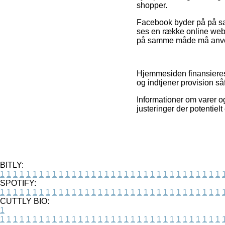
shopper.
Facebook byder på på sam
ses en række online webs
på samme måde må anvende
Hjemmesiden finansieres a
og indtjener provision så
Informationer om varer og
justeringer der potentiel
BITLY:
1
1
1
1
1
1
1
1
1
1
1
1
1
1
1
1
1
1
1
1
1
1
1
1
1
1
1
1
1
1
1
1
1
1
SPOTIFY:
1
1
1
1
1
1
1
1
1
1
1
1
1
1
1
1
1
1
1
1
1
1
1
1
1
1
1
1
1
1
1
1
1
1
CUTTLY BIO:
1
1
1
1
1
1
1
1
1
1
1
1
1
1
1
1
1
1
1
1
1
1
1
1
1
1
1
1
1
1
1
1
1
1
1