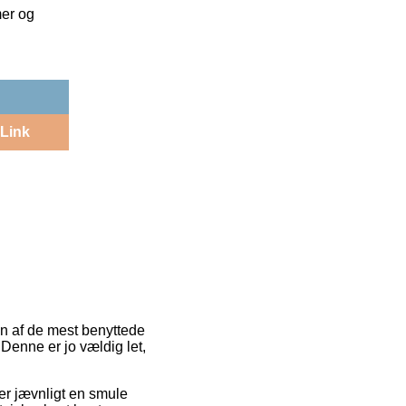
mer og
Link
 En af de mest benyttede
 Denne er jo vældig let,
 er jævnligt en smule