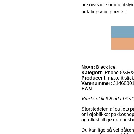
prisniveau, sortimentstø
betalingsmuligheder.
Navn:
Black Ice
Kategori:
iPhone 8/XR/S
Producent:
make it stick
Varenummer:
3146830
EAN:
Vurderet til
3.8
ud af 5 st
Størstedelen af outlets på
er i øjeblikket pakkeshop
og oftest tillige den pris
Du kan lige så vel påtænk