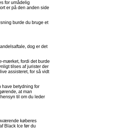
ses for umådelig
ort er på den anden side
øsning burde du bruge et
andelsaftale, dog er det
e-mærket, fordi det burde
igt tilses af jurister der
e assisteret, for så vidt
n have betydning for
fgørende, at man
 hensyn til om du leder
nuværende køberes
f Black Ice før du