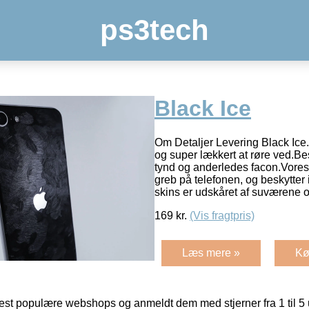
ps3tech
Black Ice
Om Detaljer Levering Black Ice. F
og super lækkert at røre ved.Be
tynd og anderledes facon.Vores
greb på telefonen, og beskytter 
skins er udskåret af suværene 
169
kr.
(Vis fragtpris)
Læs mere »
Kø
t populære webshops og anmeldt dem med stjerner fra 1 til 5 ud