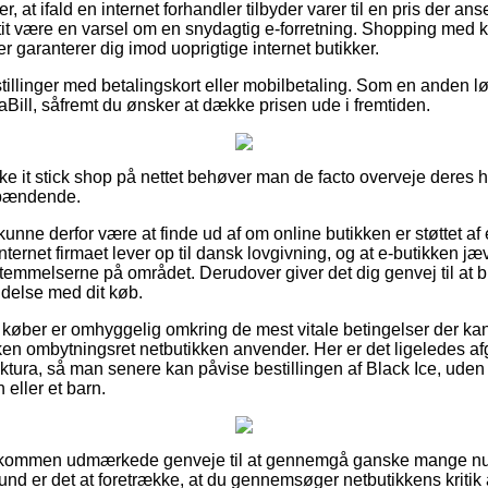
r, at ifald en internet forhandler tilbyder varer til en pris der an
tit være en varsel om en snydagtig e-forretning. Shopping med k
er garanterer dig imod uoprigtige internet butikker.
stillinger med betalingskort eller mobilbetaling. Som en anden l
ViaBill, såfremt du ønsker at dække prisen ude i fremtiden.
e it stick shop på nettet behøver man de facto overveje deres h
spændende.
nne derfor være at finde ud af om online butikken er støttet af 
ternet firmaet lever op til dansk lovgivning, og at e-butikken jævnl
mmelserne på området. Derudover giver det dig genvej til at bliv
delse med dit køb.
t køber er omhyggelig omkring de mest vitale betingelser der ka
ilken ombytningsret netbutikken anvender. Her er det ligeledes a
ktura, så man senere kan påvise bestillingen af Black Ice, uden
 eller et barn.
uldkommen udmærkede genveje til at gennemgå ganske mange 
nd er det at foretrække, at du gennemsøger netbutikkens kritik a