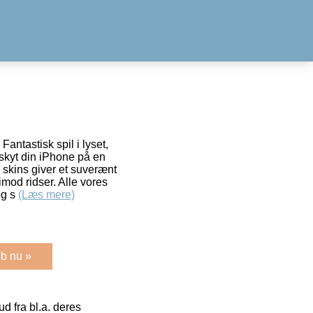
antastisk spil i lyset,
skyt din iPhone på en
 skins giver et suverænt
imod ridser. Alle vores
og s
(Læs mere)
b nu »
 fra bl.a. deres