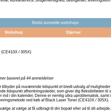
rrelse, kundeservice, brugervenlighed, betingelser, leveringsfor
Bedst anmeldte webshops
Webshop
Stjerner
r (CE410X / 305X)
rner baseret på
44
anmeldelser
 tilbyder på nuværende tidspunkt et bredt udvalg af muligheder f
e tidspunkt afhentningssteder, som giver dig fleksibiliteten til 
r ind i din kalender. Denne er nemlig ultra uproblematisk, samt 
everingsmetode ved køb af Black Laser Toner (CE410X / 305X).
e at vælge at få udbragt til din bopæl eller ud til dit arbejde.