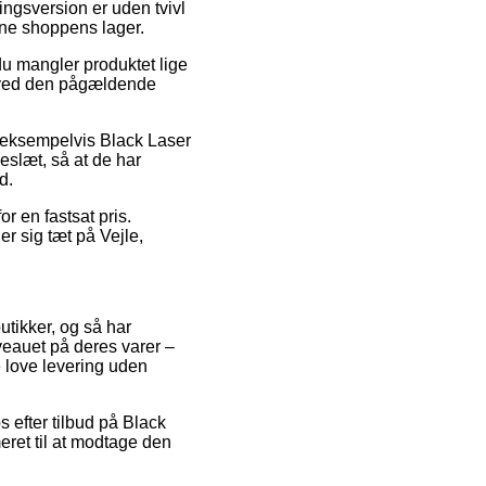
ingsversion er uden tvivl
ine shoppens lager.
u mangler produktet lige
kt ved den pågældende
, eksempelvis Black Laser
keslæt, så at de har
d.
r en fastsat pris.
r sig tæt på Vejle,
utikker, og så har
veauet på deres varer –
e love levering uden
 efter tilbud på Black
eret til at modtage den