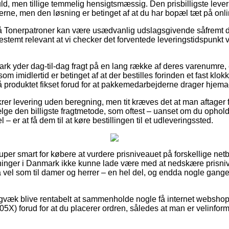
d, men tillige temmelig hensigtsmæssig. Den prisbilligste lever
terne, men den løsning er betinget af at du har bopæl tæt på onl
 Tonerpatroner kan være usædvanlig udslagsgivende såfremt d
t bestemt relevant at vi checker det forventede leveringstidspun
ark yder dag-til-dag fragt på en lang række af deres varenumre
m imidlertid er betinget af at der bestilles forinden et fast klok
 få produktet fikset forud for at pakkemedarbejderne drager hjema
krer levering uden beregning, men tit kræves det at man aftager fo
 den billigste fragtmetode, som oftest – uanset om du opholde
 er at få dem til at køre bestillingen til et udleveringssted.
super smart for købere at vurdere prisniveauet på forskellige netb
rretninger i Danmark ikke kunne lade være med at nedskære prisni
så vel som til damer og herrer – en hel del, og endda nogle gang
igvæk blive rentabelt at sammenholde nogle få internet webshops
5X) forud for at du placerer ordren, således at man er velinform