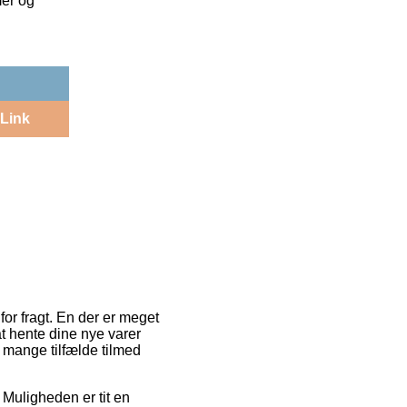
mer og
Link
or fragt. En der er meget
at hente dine nye varer
i mange tilfælde tilmed
 Muligheden er tit en