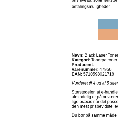
prisniveau, sortimentstø
betalingsmuligheder.
Navn:
Black Laser Tone
Kategori:
Tonerpatroner
Producent:
Varenummer:
47950
EAN:
5710598021718
Vurderet til
4
ud af 5 stje
Størstedelen af e-handler
almindelig er på nuværend
lige præcis når det passe
den mest prisbevidste l
Du bør på samme måde vælg