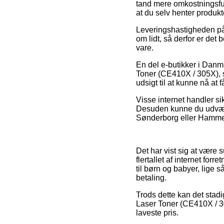
tand mere omkostningsful
at du selv henter produk
Leveringshastigheden på
om lidt, så derfor er de
vare.
En del e-butikker i Danm
Toner (CE410X / 305X), so
udsigt til at kunne nå at
Visse internet handler si
Desuden kunne du udvælge
Sønderborg eller Hammel –
Det har vist sig at være 
flertallet af internet fo
til børn og babyer, lige 
betaling.
Trods dette kan det stad
Laser Toner (CE410X / 30
laveste pris.