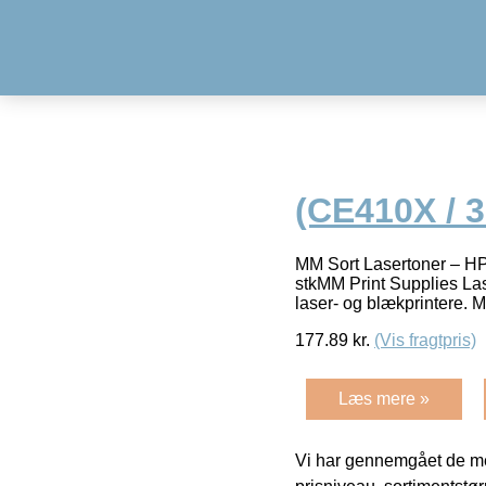
(CE410X / 
MM Sort Lasertoner – HP 
stkMM Print Supplies Las
laser- og blækprintere. 
177.89
kr.
(Vis fragtpris)
Læs mere »
Vi har gennemgået de mes