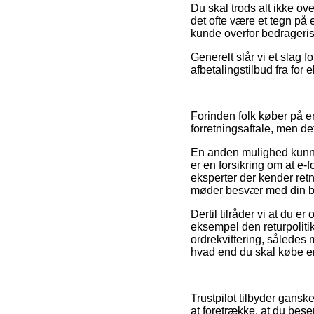
Du skal trods alt ikke ov
det ofte være et tegn på 
kunde overfor bedrageris
Generelt slår vi et slag 
afbetalingstilbud fra for 
Forinden folk køber på e
forretningsaftale, men de
En anden mulighed kunne 
er en forsikring om at e-f
eksperter der kender ret
møder besvær med din be
Dertil tilråder vi at du
eksempel den returpolitik 
ordrekvittering, således 
hvad end du skal købe en
Trustpilot tilbyder gansk
at foretrække, at du bese