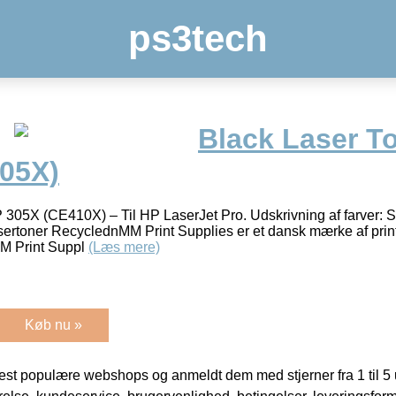
ps3tech
Black Laser T
305X)
305X (CE410X) – Til HP LaserJet Pro. Udskrivning af farver: Sor
ertoner RecyclednMM Print Supplies er et dansk mærke af printer
MM Print Suppl
(Læs mere)
Køb nu »
t populære webshops og anmeldt dem med stjerner fra 1 til 5 ud