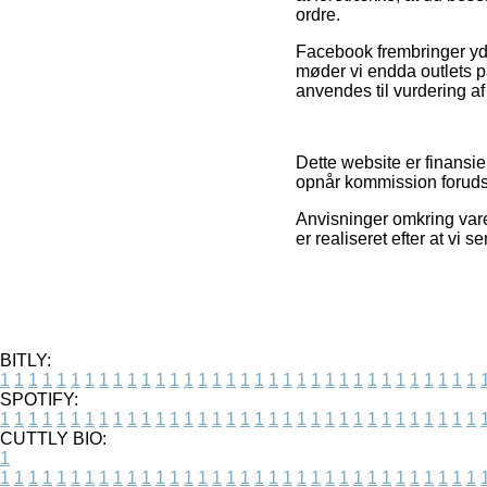
ordre.
Facebook frembringer yde
møder vi endda outlets på
anvendes til vurdering a
Dette website er finansier
opnår kommission forudsa
Anvisninger omkring vare
er realiseret efter at vi 
BITLY:
1
1
1
1
1
1
1
1
1
1
1
1
1
1
1
1
1
1
1
1
1
1
1
1
1
1
1
1
1
1
1
1
1
1
SPOTIFY:
1
1
1
1
1
1
1
1
1
1
1
1
1
1
1
1
1
1
1
1
1
1
1
1
1
1
1
1
1
1
1
1
1
1
CUTTLY BIO:
1
1
1
1
1
1
1
1
1
1
1
1
1
1
1
1
1
1
1
1
1
1
1
1
1
1
1
1
1
1
1
1
1
1
1