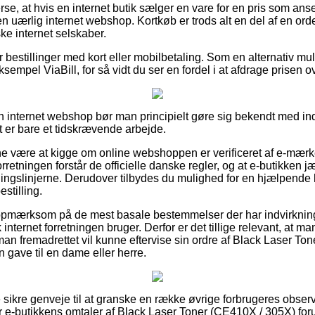
erse, at hvis en internet butik sælger en vare for en pris som anse
en uærlig internet webshop. Kortkøb er trods alt en del af en or
ke internet selskaber.
for bestillinger med kort eller mobilbetaling. Som en alternativ m
eksempel ViaBill, for så vidt du ser en fordel i at afdrage prisen
n internet webshop bør man principielt gøre sig bekendt med in
t er bare et tidskrævende arbejde.
være at kigge om online webshoppen er verificeret af e-mærket
orretningen forstår de officielle danske regler, og at e-butikken j
ningslinjerne. Derudover tilbydes du mulighed for en hjælpende h
stilling.
 er opmærksom på de mest basale bestemmelser der har indvirknin
internet forretningen bruger. Derfor er det tillige relevant, at m
man fremadrettet vil kunne eftervise sin ordre af Black Laser To
 gave til en dame eller herre.
e sikre genveje til at granske en række øvrige forbrugeres observ
r e-butikkens omtaler af Black Laser Toner (CE410X / 305X) forud