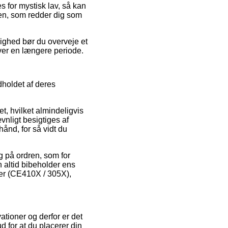
s for mystisk lav, så kan
den, som redder dig som
ulighed bør du overveje et
 over en længere periode.
dholdet af deres
, hvilket almindeligvis
ævnligt besigtiges af
ånd, for så vidt du
g på ordren, som for
an altid bibeholder ens
ner (CE410X / 305X),
ationer og derfor er det
 for at du placerer din