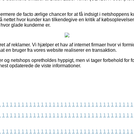
rmere de facto ærlige chancer for at få indsigt i netshoppens k
 nettet hvor kunder kan tilkendegive en kritik af købsoplevelse
f hvor glade kunderne er.
et af reklamer. Vi hjælper et hav af internet firmaer hvor vi form
t en bruger fra vores website realiserer en transaktion.
r og netshops opretholdes hyppigt, men vi tager forbehold for f
senest opdaterede de viste informationer.
1
1
1
1
1
1
1
1
1
1
1
1
1
1
1
1
1
1
1
1
1
1
1
1
1
1
1
1
1
1
1
1
1
1
1
1
1
1
1
1
1
1
1
1
1
1
1
1
1
1
1
1
1
1
1
1
1
1
1
1
1
1
1
1
1
1
1
1
1
1
1
1
1
1
1
1
1
1
1
1
1
1
1
1
1
1
1
1
1
1
1
1
1
1
1
1
1
1
1
1
1
1
1
1
1