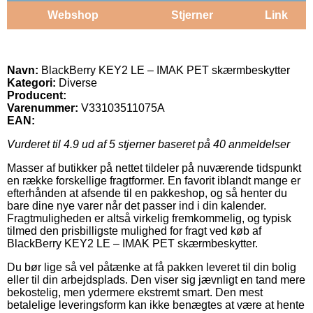
Webshop
Stjerner
Link
Navn:
BlackBerry KEY2 LE – IMAK PET skærmbeskytter
Kategori:
Diverse
Producent:
Varenummer:
V33103511075A
EAN:
Vurderet til
4.9
ud af 5 stjerner baseret på
40
anmeldelser
Masser af butikker på nettet tildeler på nuværende tidspunkt
en række forskellige fragtformer. En favorit iblandt mange er
efterhånden at afsende til en pakkeshop, og så henter du
bare dine nye varer når det passer ind i din kalender.
Fragtmuligheden er altså virkelig fremkommelig, og typisk
tilmed den prisbilligste mulighed for fragt ved køb af
BlackBerry KEY2 LE – IMAK PET skærmbeskytter.
Du bør lige så vel påtænke at få pakken leveret til din bolig
eller til din arbejdsplads. Den viser sig jævnligt en tand mere
bekostelig, men ydermere ekstremt smart. Den mest
betalelige leveringsform kan ikke benægtes at være at hente