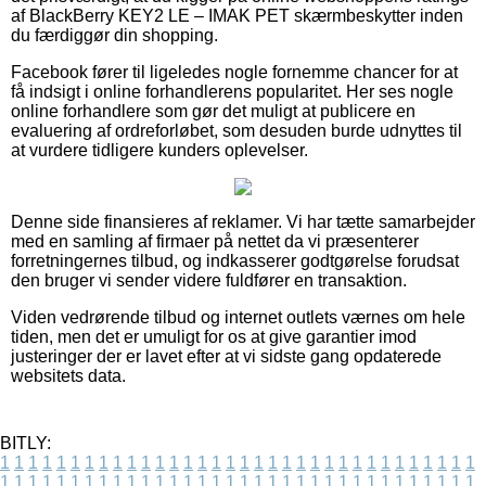
af BlackBerry KEY2 LE – IMAK PET skærmbeskytter inden
du færdiggør din shopping.
Facebook fører til ligeledes nogle fornemme chancer for at
få indsigt i online forhandlerens popularitet. Her ses nogle
online forhandlere som gør det muligt at publicere en
evaluering af ordreforløbet, som desuden burde udnyttes til
at vurdere tidligere kunders oplevelser.
Denne side finansieres af reklamer. Vi har tætte samarbejder
med en samling af firmaer på nettet da vi præsenterer
forretningernes tilbud, og indkasserer godtgørelse forudsat
den bruger vi sender videre fuldfører en transaktion.
Viden vedrørende tilbud og internet outlets værnes om hele
tiden, men det er umuligt for os at give garantier imod
justeringer der er lavet efter at vi sidste gang opdaterede
websitets data.
BITLY:
1
1
1
1
1
1
1
1
1
1
1
1
1
1
1
1
1
1
1
1
1
1
1
1
1
1
1
1
1
1
1
1
1
1
1
1
1
1
1
1
1
1
1
1
1
1
1
1
1
1
1
1
1
1
1
1
1
1
1
1
1
1
1
1
1
1
1
1