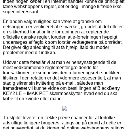
Inden nogen køber i en internet handler kunne de principielt
læse webshoppens regler, det er dog i mange tilfælde ikke
super interessant.
En anden valgmulighed kan være at granske om
netshoppen er verificeret af e-mærket, grundet at det ofte er
en sikkerhed for at online forretningen accepterer de
officielle danske regler, foruden at e-forretningen hyppigt
undersøges af fagfolk som forstår vedtægterne på området.
Det giver dig anledning til at få hjælp, ifald du møder
problemer med dit indkøb.
Udover dette foreslår vi at man er hensynstagende til de
mest vedkommende reglementer gældende for
transaktionen, eksempelvis den returneringsret e-butikken
tilsikrer. I den relation er det ydermere essesentielt, at man
stadig sikrer sin kvittering på e-mail, således man
fremadrettet vil kunne vidne om bestillingen af BlackBerry
KEY2 LE – IMAK PET skærmbeskytter, hvad end du skal
købe til en kvinde eller mand.
Trustpilot leverer en række pæne chancer for at fortolke
adskillige tidligere brugeres ratings og på grund af dette er
det prisværdigt, at du kigger på online webshoppens ratings