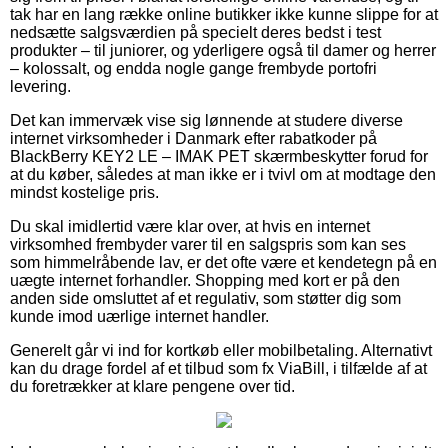
tak har en lang række online butikker ikke kunne slippe for at
nedsætte salgsværdien på specielt deres bedst i test
produkter – til juniorer, og yderligere også til damer og herrer
– kolossalt, og endda nogle gange frembyde portofri
levering.
Det kan immervæk vise sig lønnende at studere diverse
internet virksomheder i Danmark efter rabatkoder på
BlackBerry KEY2 LE – IMAK PET skærmbeskytter forud for
at du køber, således at man ikke er i tvivl om at modtage den
mindst kostelige pris.
Du skal imidlertid være klar over, at hvis en internet
virksomhed frembyder varer til en salgspris som kan ses
som himmelråbende lav, er det ofte være et kendetegn på en
uægte internet forhandler. Shopping med kort er på den
anden side omsluttet af et regulativ, som støtter dig som
kunde imod uærlige internet handler.
Generelt går vi ind for kortkøb eller mobilbetaling. Alternativt
kan du drage fordel af et tilbud som fx ViaBill, i tilfælde af at
du foretrækker at klare pengene over tid.