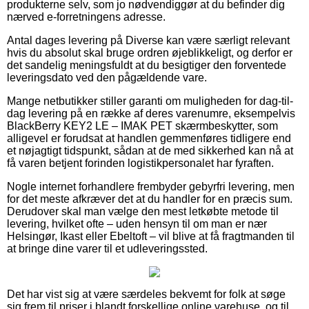
produkterne selv, som jo nødvendiggør at du befinder dig
nærved e-forretningens adresse.
Antal dages levering på Diverse kan være særligt relevant
hvis du absolut skal bruge ordren øjeblikkeligt, og derfor er
det sandelig meningsfuldt at du besigtiger den forventede
leveringsdato ved den pågældende vare.
Mange netbutikker stiller garanti om muligheden for dag-til-
dag levering på en række af deres varenumre, eksempelvis
BlackBerry KEY2 LE – IMAK PET skærmbeskytter, som
alligevel er forudsat at handlen gemmenføres tidligere end
et nøjagtigt tidspunkt, sådan at de med sikkerhed kan nå at
få varen betjent forinden logistikpersonalet har fyraften.
Nogle internet forhandlere frembyder gebyrfri levering, men
for det meste afkræver det at du handler for en præcis sum.
Derudover skal man vælge den mest letkøbte metode til
levering, hvilket ofte – uden hensyn til om man er nær
Helsingør, Ikast eller Ebeltoft – vil blive at få fragtmanden til
at bringe dine varer til et udleveringssted.
Det har vist sig at være særdeles bekvemt for folk at søge
sig frem til priser i blandt forskellige online varehuse, og til