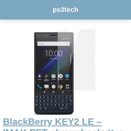
ps3tech
BlackBerry KEY2 LE –