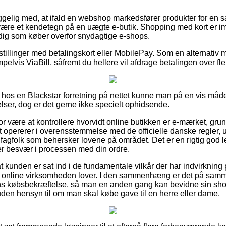
lig med, at ifald en webshop markedsfører produkter for en sa
e være et kendetegn på en uægte e-butik. Shopping med kort er im
r dig som køber overfor snydagtige e-shops.
bestillinger med betalingskort eller MobilePay. Som en alternati
pelvis ViaBill, såfremt du hellere vil afdrage betalingen over fle
 hos en Blackstar forretning på nettet kunne man på en vis må
lser, dog er det gerne ikke specielt ophidsende.
 være at kontrollere hvorvidt online butikken er e-mærket, grund
aet opererer i overensstemmelse med de officielle danske regler
f fagfolk som behersker lovene på området. Det er en rigtig god lej
ver besvær i processen med din ordre.
 at kunden er sat ind i de fundamentale vilkår der har indvirkning
 online virksomheden lover. I den sammenhæng er det på samm
s købsbekræftelse, så man en anden gang kan bevidne sin shop
en hensyn til om man skal købe gave til en herre eller dame.