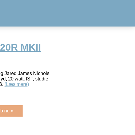
-20R MKII
og Jared James Nichols
d, 20 watt, ISF, studie
B.
(Læs mere)
b nu »