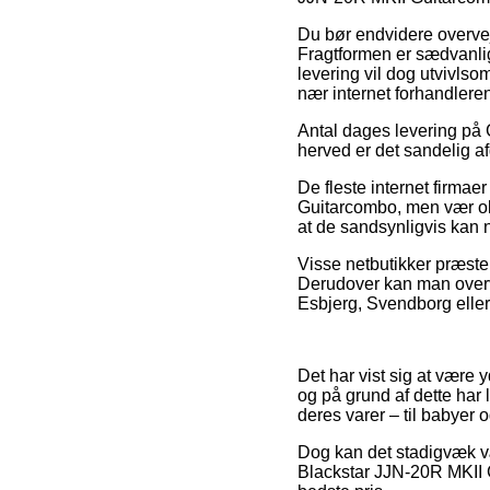
Du bør endvidere overveje 
Fragtformen er sædvanlig
levering vil dog utvivls
nær internet forhandleren
Antal dages levering på 
herved er det sandelig a
De fleste internet firma
Guitarcombo, men vær obs 
at de sandsynligvis kan 
Visse netbutikker præster
Derudover kan man overve
Esbjerg, Svendborg eller 
Det har vist sig at være 
og på grund af dette har 
deres varer – til babyer o
Dog kan det stadigvæk v
Blackstar JJN-20R MKII G