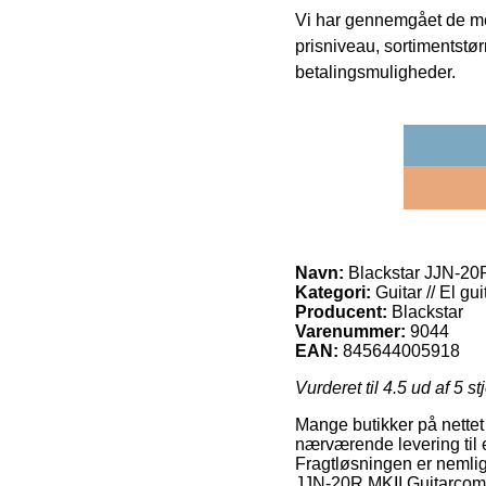
Vi har gennemgået de mes
prisniveau, sortimentstø
betalingsmuligheder.
Navn:
Blackstar JJN-20
Kategori:
Guitar // El gui
Producent:
Blackstar
Varenummer:
9044
EAN:
845644005918
Vurderet til
4.5
ud af 5 st
Mange butikker på nettet
nærværende levering til e
Fragtløsningen er nemlig 
JJN-20R MKII Guitarcom