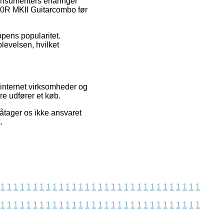
konsumenters erfaringer
20R MKII Guitarcombo før
ppens popularitet.
plevelsen, hvilket
internet virksomheder og
re udfører et køb.
åtager os ikke ansvaret
.
1
1
1
1
1
1
1
1
1
1
1
1
1
1
1
1
1
1
1
1
1
1
1
1
1
1
1
1
1
1
1
1
1
1
1
1
1
1
1
1
1
1
1
1
1
1
1
1
1
1
1
1
1
1
1
1
1
1
1
1
1
1