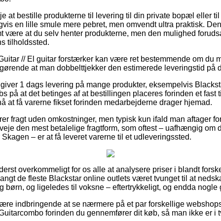
at bestille produkterne til levering til din private bopæl eller ti
vis en lille smule mere pebret, men omvendt ultra praktisk. Den
omt være at du selv henter produkterne, men den mulighed foruds
s tilholdssted.
Guitar // El guitar forstærker kan være ret bestemmende om du m
fgørende at man dobbelttjekker den estimerede leveringstid på d
er giver 1 dags levering på mange produkter, eksempelvis Black
på at det betinges af at bestillingen placeres forinden et fast 
nå at få varerne fikset forinden medarbejderne drager hjemad.
er fragt uden omkostninger, men typisk kun ifald man aftager for
je den mest betalelige fragtform, som oftest – uafhængig om d
Skagen – er at få leveret varerne til et udleveringssted.
yderst overkommeligt for os alle at analysere priser i blandt fors
langt de fleste Blackstar online outlets været tvunget til at ne
g børn, og ligeledes til voksne – eftertrykkeligt, og endda nogle 
ære indbringende at se nærmere på et par forskellige webshops
uitarcombo forinden du gennemfører dit køb, så man ikke er i t