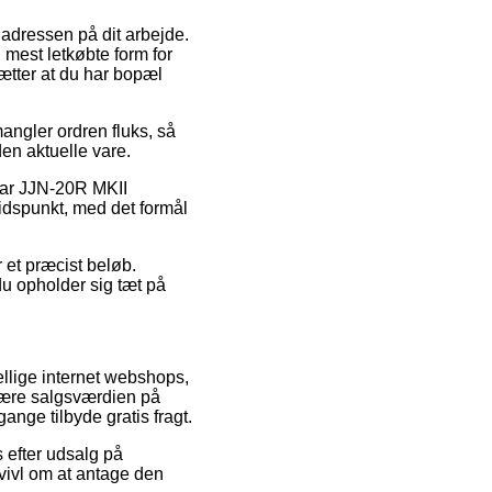
l adressen på dit arbejde.
 mest letkøbte form for
ætter at du har bopæl
angler ordren fluks, så
en aktuelle vare.
star JJN-20R MKII
tidspunkt, med det formål
 et præcist beløb.
u opholder sig tæt på
kellige internet webshops,
dskære salgsværdien på
gange tilbyde gratis fragt.
 efter udsalg på
vivl om at antage den