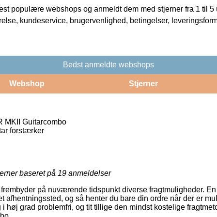
t populære webshops og anmeldt dem med stjerner fra 1 til 5 ud
rrelse, kundeservice, brugervenlighed, betingelser, leveringsfor
Bedst anmeldte webshops
Webshop
Stjerner
R MKII Guitarcombo
tar forstærker
jerner baseret på
19
anmeldelser
 frembyder på nuværende tidspunkt diverse fragtmuligheder. En 
t afhentningssted, og så henter du bare din ordre når der er mul
i høj grad problemfri, og tit tillige den mindst kostelige fragtme
bo.