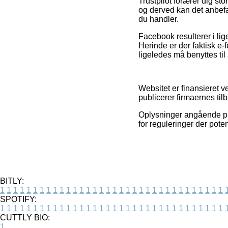
Trustpilot forærer dig st
og derved kan det anbef
du handler.
Facebook resulterer i lig
Herinde er der faktisk e-
ligeledes må benyttes til
Websitet er finansieret
publicerer firmaernes til
Oplysninger angående pro
for reguleringer der pote
BITLY:
1
1
1
1
1
1
1
1
1
1
1
1
1
1
1
1
1
1
1
1
1
1
1
1
1
1
1
1
1
1
1
1
1
1
SPOTIFY:
1
1
1
1
1
1
1
1
1
1
1
1
1
1
1
1
1
1
1
1
1
1
1
1
1
1
1
1
1
1
1
1
1
1
CUTTLY BIO:
1