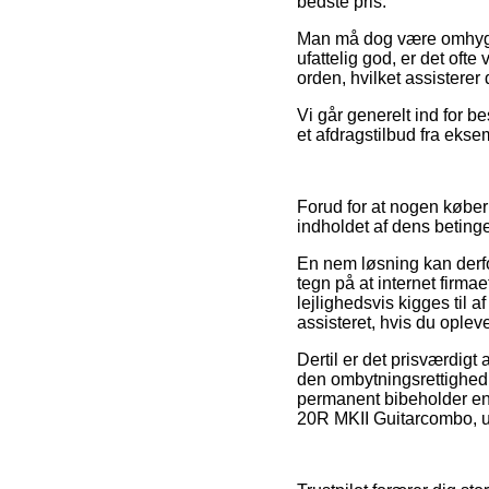
bedste pris.
Man må dog være omhygge
ufattelig god, er det oft
orden, hvilket assistere
Vi går generelt ind for 
et afdragstilbud fra eksem
Forud for at nogen køber
indholdet af dens betinge
En nem løsning kan derfor
tegn på at internet firm
lejlighedsvis kigges til a
assisteret, hvis du ople
Dertil er det prisværdigt
den ombytningsrettighed
permanent bibeholder en
20R MKII Guitarcombo, ud