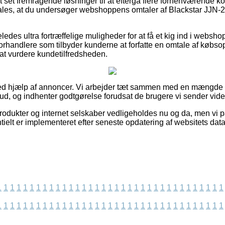
ort set fremragende løsninger til at eftergå flere forhenværende 
ales, at du undersøger webshoppens omtaler af Blackstar JJN-
eledes ultra fortræffelige muligheder for at få et kig ind i websho
forhandlere som tilbyder kunderne at forfatte en omtale af købso
 at vurdere kundetilfredsheden.
 ved hjælp af annoncer. Vi arbejder tæt sammen med en mængde 
bud, og indhenter godtgørelse forudsat de brugere vi sender vide
dukter og internet selskaber vedligeholdes nu og da, men vi p
ntielt er implementeret efter seneste opdatering af websitets data
1
1
1
1
1
1
1
1
1
1
1
1
1
1
1
1
1
1
1
1
1
1
1
1
1
1
1
1
1
1
1
1
1
1
1
1
1
1
1
1
1
1
1
1
1
1
1
1
1
1
1
1
1
1
1
1
1
1
1
1
1
1
1
1
1
1
1
1
1
1