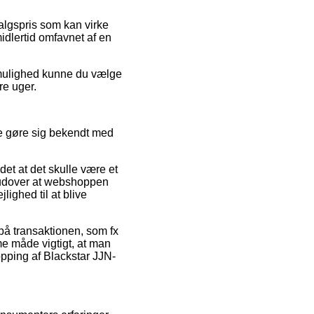
lgspris som kan virke
idlertid omfavnet af en
v mulighed kunne du vælge
re uger.
de gøre sig bekendt med
et at det skulle være et
, udover at webshoppen
lighed til at blive
 på transaktionen, som fx
e måde vigtigt, at man
ping af Blackstar JJN-