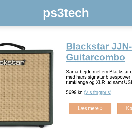
ps3tech
Blackstar JJN
Guitarcombo
Samarbejde mellem Blackstar 
med hans signatur bluespower ly
rumklange og XLR ud samt US
5699
kr.
(Vis fragtpris)
Læs mere »
Kø