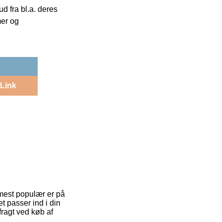
 fra bl.a. deres
mer og
Link
r mest populær er på
t passer ind i din
fragt ved køb af