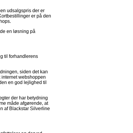
 en udsalgspris der er
rtbestillinger er på den
shops.
nde en løsning på
ng til forhandlerens
rdningen, siden det kan
at internet webshoppen
en en god lejlighed til
gter der har betydning
amme måde afgørende, at
n af Blackstar Silverline