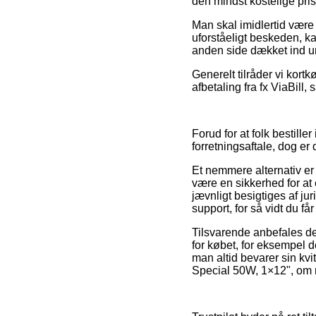
den mindst kostelige pris
Man skal imidlertid være 
uforståeligt beskeden, k
anden side dækket ind un
Generelt tilråder vi kor
afbetaling fra fx ViaBill,
Forud for at folk bestille
forretningsaftale, dog e
Et nemmere alternativ er
være en sikkerhed for at
jævnligt besigtiges af ju
support, for så vidt du f
Tilsvarende anbefales d
for købet, for eksempel 
man altid bevarer sin kvi
Special 50W, 1×12", om m