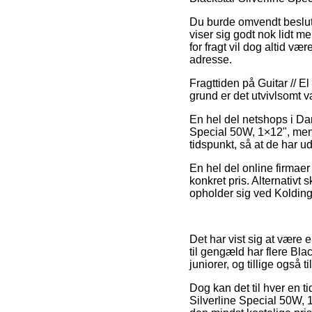
Du burde omvendt beslutte
viser sig godt nok lidt 
for fragt vil dog altid væ
adresse.
Fragttiden på Guitar // El
grund er det utvivlsomt 
En hel del netshops i Da
Special 50W, 1×12", men 
tidspunkt, så at de har u
En hel del online firmaer
konkret pris. Alternativt
opholder sig ved Kolding,
Det har vist sig at være e
til gengæld har flere Bla
juniorer, og tillige også
Dog kan det til hver en t
Silverline Special 50W, 1