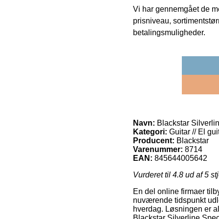
Vi har gennemgået de mes
prisniveau, sortimentstø
betalingsmuligheder.
Navn:
Blackstar Silverl
Kategori:
Guitar // El gui
Producent:
Blackstar
Varenummer:
8714
EAN:
845644005642
Vurderet til
4.8
ud af 5 st
En del online firmaer til
nuværende tidspunkt udlev
hverdag. Løsningen er alts
Blackstar Silverline Spe