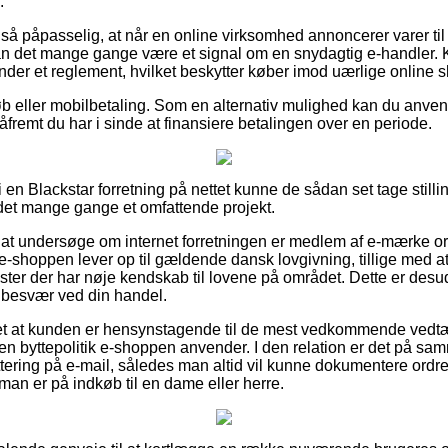
.
så påpasselig, at når en online virksomhed annoncerer varer til
an det mange gange være et signal om en snydagtig e-handler. Ko
der et reglement, hvilket beskytter køber imod uærlige online 
tkøb eller mobilbetaling. Som en alternativ mulighed kan du anve
 såfremt du har i sinde at finansiere betalingen over en periode.
r i en Blackstar forretning på nettet kunne de sådan set tage stilli
r det mange gange et omfattende projekt.
 at undersøge om internet forretningen er medlem af e-mærke o
 e-shoppen lever op til gældende dansk lovgivning, tillige med 
rister der har nøje kendskab til lovene på området. Dette er desud
år besvær ved din handel.
et at kunden er hensynstagende til de mest vedkommende vedtæ
den byttepolitik e-shoppen anvender. I den relation er det på s
ttering på e-mail, således man altid vil kunne dokumentere ordre
an er på indkøb til en dame eller herre.