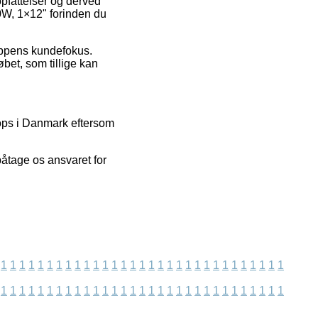
opfattelser og derved
50W, 1×12" forinden du
hoppens kundefokus.
bet, som tillige kan
ops i Danmark eftersom
påtage os ansvaret for
1
1
1
1
1
1
1
1
1
1
1
1
1
1
1
1
1
1
1
1
1
1
1
1
1
1
1
1
1
1
1
1
1
1
1
1
1
1
1
1
1
1
1
1
1
1
1
1
1
1
1
1
1
1
1
1
1
1
1
1
1
1