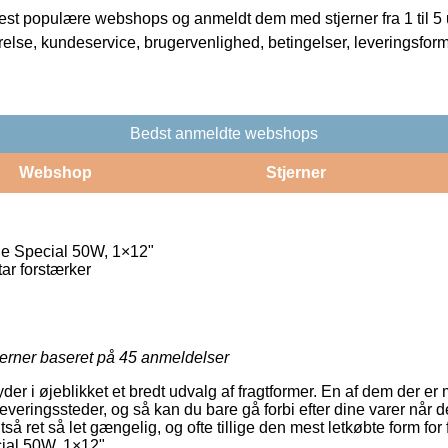
t populære webshops og anmeldt dem med stjerner fra 1 til 5 ud
rrelse, kundeservice, brugervenlighed, betingelser, leveringsfor
Bedst anmeldte webshops
Webshop
Stjerner
ine Special 50W, 1×12"
tar forstærker
jerner baseret på
45
anmeldelser
byder i øjeblikket et bredt udvalg af fragtformer. En af dem der e
eringssteder, og så kan du bare gå forbi efter dine varer når de
å ret så let gængelig, og ofte tillige den mest letkøbte form for 
cial 50W, 1×12".