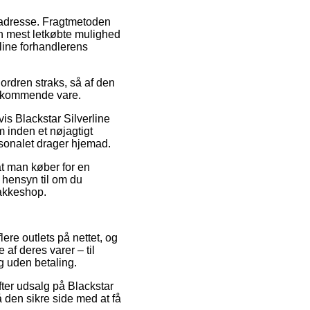
es adresse. Fragtmetoden
n mest letkøbte mulighed
nline forhandlerens
 ordren straks, så af den
vedkommende vare.
is Blackstar Silverline
 inden et nøjagtigt
ersonalet drager hjemad.
at man køber for en
n hensyn til om du
pakkeshop.
lere outlets på nettet, og
af deres varer – til
ng uden betaling.
fter udsalg på Blackstar
 den sikre side med at få