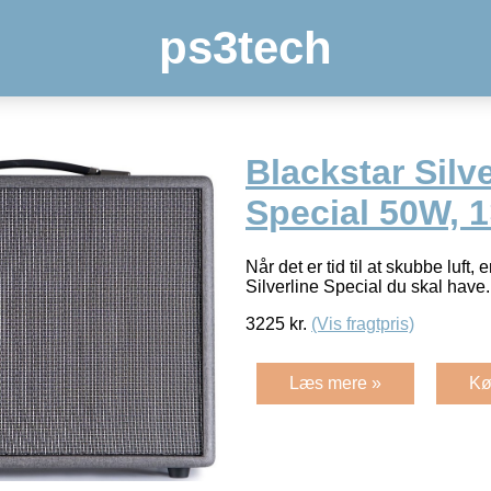
ps3tech
Blackstar Silve
Special 50W, 
Når det er tid til at skubbe luft, 
Silverline Special du skal have
3225
kr.
(Vis fragtpris)
Læs mere »
Kø