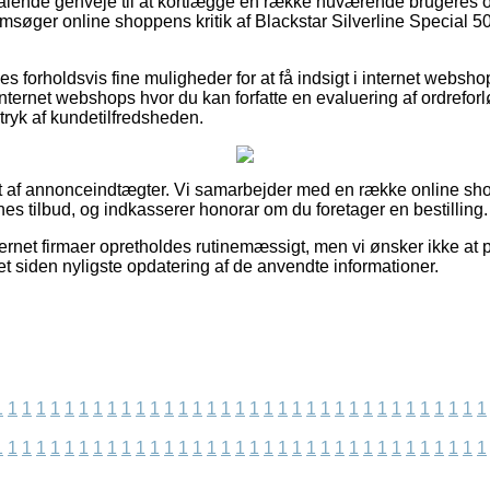
iltalende genveje til at kortlægge en række nuværende brugeres 
emsøger online shoppens kritik af Blackstar Silverline Special 
es forholdsvis fine muligheder for at få indsigt i internet webs
ternet webshops hvor du kan forfatte en evaluering af ordreforlø
ndtryk af kundetilfredsheden.
et af annonceindtægter. Vi samarbejder med en række online sh
rnes tilbud, og indkasserer honorar om du foretager en bestilling.
ernet firmaer opretholdes rutinemæssigt, men vi ønsker ikke at 
get siden nyligste opdatering af de anvendte informationer.
1
1
1
1
1
1
1
1
1
1
1
1
1
1
1
1
1
1
1
1
1
1
1
1
1
1
1
1
1
1
1
1
1
1
1
1
1
1
1
1
1
1
1
1
1
1
1
1
1
1
1
1
1
1
1
1
1
1
1
1
1
1
1
1
1
1
1
1
1
1