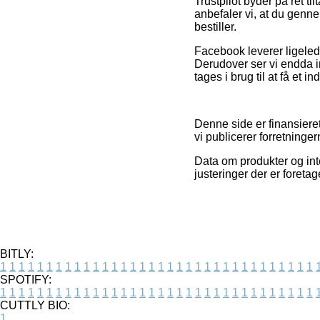
Trustpilot byder på ret t
anbefaler vi, at du genn
bestiller.
Facebook leverer ligeled
Derudover ser vi endda in
tages i brug til at få et i
Denne side er finansier
vi publicerer forretninge
Data om produkter og int
justeringer der er foreta
BITLY:
1
1
1
1
1
1
1
1
1
1
1
1
1
1
1
1
1
1
1
1
1
1
1
1
1
1
1
1
1
1
1
1
1
1
SPOTIFY:
1
1
1
1
1
1
1
1
1
1
1
1
1
1
1
1
1
1
1
1
1
1
1
1
1
1
1
1
1
1
1
1
1
1
CUTTLY BIO:
1