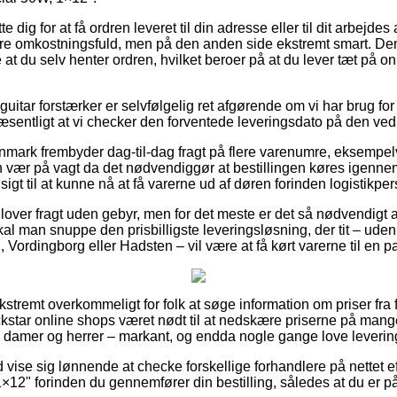
 dig for at få ordren leveret til din adresse eller til dit arbejd
mere omkostningsfuld, men på den anden side ekstremt smart. De
re at du selv henter ordren, hvilket beroer på at du lever tæt på o
 guitar forstærker er selvfølgelig ret afgørende om vi har brug for
væsentligt at vi checker den forventede leveringsdato på den 
nmark frembyder dag-til-dag fragt på flere varenumre, eksempelv
vær på vagt da det nødvendiggør at bestillingen køres igennem
dsigt til at kunne nå at få varerne ud af døren forinden logistikp
 lover fragt uden gebyr, men for det meste er det så nødvendigt 
 skal man snuppe den prisbilligste leveringsløsning, der tit – ude
 Vordingborg eller Hadsten – vil være at få kørt varerne til en 
kstremt overkommeligt for folk at søge information om priser fra f
ckstar online shops været nødt til at nedskære priserne på mange 
 til damer og herrer – markant, og endda nogle gange love leveri
id vise sig lønnende at checke forskellige forhandlere på nettet e
×12" forinden du gennemfører din bestilling, således at du er på