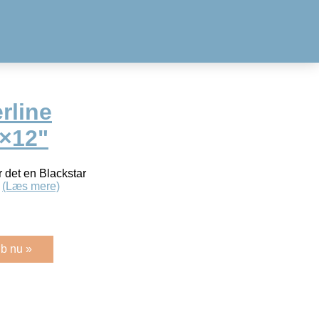
rline
1×12"
er det en Blackstar
.
(Læs mere)
b nu »