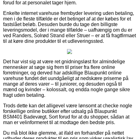
forud for at personalet tager hjem.
Enkelte internet varehuse frembyder levering uden betaling,
men i de fleste tilfælde er det betinget af at der købes for et
fastslået beløb. Desuden burde du tage den billigste
leveringsmodel, der i mange tilfælde – uafhængig om du er
ved Randers, Solrød Strand eller Struer – er at få fragtfirmaet
til at køre dine produkter til et udleveringssted.
Det har vist sig at være ret gnidningsløst for almindelige
mennesker at søge sig frem til priser fra flere online
forretninger, og derved har adskillige Blaupunkt online
varehuse fundet det uundgåeligt at nedskære priserne på
mange af deres varer – til juniorer, og desuden også til
mænd og kvinder – kolossalt, og endda nogle gange sikre
fragt uden betaling.
Trods dette kan det alligevel være lønsomt at checke nogle
forskellige online butikker efter udsalg på Blaupunkt
BSM401 Badevægt, Sort forud for at du shopper, sådan at
man er velinformeret til at modtage den bedste pris.
Du må blot ikke glemme, at ifald en forhandler på nettet
udbyder deres produkter til en pris som virker urealistisk lav,