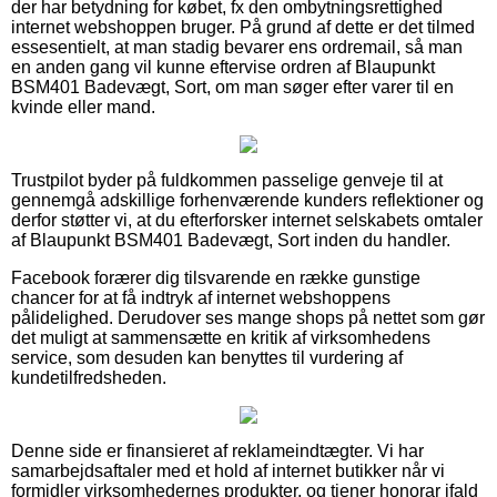
der har betydning for købet, fx den ombytningsrettighed
internet webshoppen bruger. På grund af dette er det tilmed
essesentielt, at man stadig bevarer ens ordremail, så man
en anden gang vil kunne eftervise ordren af Blaupunkt
BSM401 Badevægt, Sort, om man søger efter varer til en
kvinde eller mand.
Trustpilot byder på fuldkommen passelige genveje til at
gennemgå adskillige forhenværende kunders reflektioner og
derfor støtter vi, at du efterforsker internet selskabets omtaler
af Blaupunkt BSM401 Badevægt, Sort inden du handler.
Facebook forærer dig tilsvarende en række gunstige
chancer for at få indtryk af internet webshoppens
pålidelighed. Derudover ses mange shops på nettet som gør
det muligt at sammensætte en kritik af virksomhedens
service, som desuden kan benyttes til vurdering af
kundetilfredsheden.
Denne side er finansieret af reklameindtægter. Vi har
samarbejdsaftaler med et hold af internet butikker når vi
formidler virksomhedernes produkter, og tjener honorar ifald