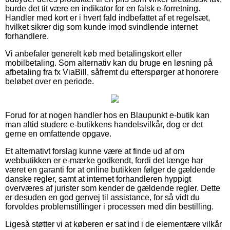
burde det tit være en indikator for en falsk e-forretning.
Handler med kort er i hvert fald indbefattet af et regelsæt,
hvilket sikrer dig som kunde imod svindlende internet
forhandlere.
Vi anbefaler generelt køb med betalingskort eller
mobilbetaling. Som alternativ kan du bruge en løsning på
afbetaling fra fx ViaBill, såfremt du efterspørger at honorere
beløbet over en periode.
Forud for at nogen handler hos en Blaupunkt e-butik kan
man altid studere e-butikkens handelsvilkår, dog er det
gerne en omfattende opgave.
Et alternativt forslag kunne være at finde ud af om
webbutikken er e-mærke godkendt, fordi det længe har
været en garanti for at online butikken følger de gældende
danske regler, samt at internet forhandleren hyppigt
overværes af jurister som kender de gældende regler. Dette
er desuden en god genvej til assistance, for så vidt du
forvoldes problemstillinger i processen med din bestilling.
Ligeså støtter vi at køberen er sat ind i de elementære vilkår