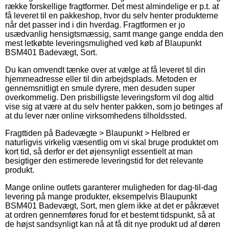
række forskellige fragtformer. Det mest almindelige er p.t. at
få leveret til en pakkeshop, hvor du selv henter produkterne
når det passer ind i din hverdag. Fragtformen er jo
usædvanlig hensigtsmæssig, samt mange gange endda den
mest letkøbte leveringsmulighed ved køb af Blaupunkt
BSM401 Badevægt, Sort.
Du kan omvendt tænke over at vælge at få leveret til din
hjemmeadresse eller til din arbejdsplads. Metoden er
gennemsnitligt en smule dyrere, men desuden super
overkommelig. Den prisbilligste leveringsform vil dog altid
vise sig at være at du selv henter pakken, som jo betinges af
at du lever nær online virksomhedens tilholdssted.
Fragttiden på Badevægte > Blaupunkt > Helbred er
naturligvis virkelig væsentlig om vi skal bruge produktet om
kort tid, så derfor er det øjensynligt essentielt at man
besigtiger den estimerede leveringstid for det relevante
produkt.
Mange online outlets garanterer muligheden for dag-til-dag
levering på mange produkter, eksempelvis Blaupunkt
BSM401 Badevægt, Sort, men glem ikke at det er påkrævet
at ordren gennemføres forud for et bestemt tidspunkt, så at
de højst sandsynligt kan nå at få dit nye produkt ud af døren