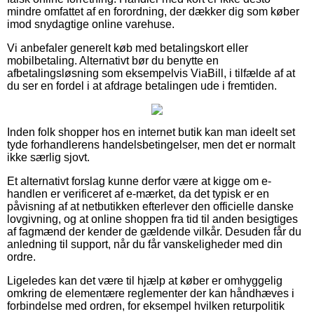
mindre omfattet af en forordning, der dækker dig som køber
imod snydagtige online varehuse.
Vi anbefaler generelt køb med betalingskort eller
mobilbetaling. Alternativt bør du benytte en
afbetalingsløsning som eksempelvis ViaBill, i tilfælde af at
du ser en fordel i at afdrage betalingen ude i fremtiden.
Inden folk shopper hos en internet butik kan man ideelt set
tyde forhandlerens handelsbetingelser, men det er normalt
ikke særlig sjovt.
Et alternativt forslag kunne derfor være at kigge om e-
handlen er verificeret af e-mærket, da det typisk er en
påvisning af at netbutikken efterlever den officielle danske
lovgivning, og at online shoppen fra tid til anden besigtiges
af fagmænd der kender de gældende vilkår. Desuden får du
anledning til support, når du får vanskeligheder med din
ordre.
Ligeledes kan det være til hjælp at køber er omhyggelig
omkring de elementære reglementer der kan håndhæves i
forbindelse med ordren, for eksempel hvilken returpolitik