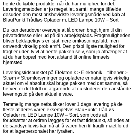
hente de købte produkter når du har mulighed for det.
Leveringsmetoden er jo meget let, samt i mange tilfælde
desuden den mest prisbevidste leveringsmåde ved køb af
BlauPunkt Trådløs Oplader m. LED Lampe 10W – Sort.
Du kan derudover overveje at få ordren bragt hjem til din
privatadresse eller ud på din arbejdsplads. Fragtmuligheden
bliver beklageligvis en sjat mere omkostningsfuld, men
omvendt virkelig problemfri. Den prisbilligste mulighed for
fragt er uden tvivl at hente pakken selv, som jo afhænger af
at du har bopæl med kort afstand til online firmaets
hjemsted.
Leveringstidspunktet på Elektronik > Elektronik – tilbehør >
Strøm > Strømforsyninger og opladere er naturligvis virkelig
aktuel om vi absolut skal bruge pakken med det samme, så
herved er det fuldt ud afgørende at du studerer den anslåede
leveringstid på den aktuelle vare.
Temmelig mange netbutikker lover 1 dags levering på de
fleste af deres varer, eksempelvis BlauPunkt Trådløs
Oplader m. LED Lampe 10W – Sort, som trods alt
forudsætter at ordren lægges før et fast tidspunkt, således at
de sandsynligvis kan nå at få varen hen til fragtfirmaet forud
for at lagerpersonalet har fyraften.