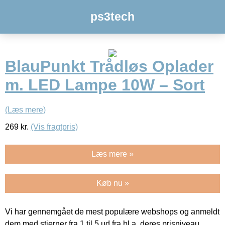
ps3tech
BlauPunkt Trådløs Oplader
m. LED Lampe 10W – Sort
(Læs mere)
269
kr.
(Vis fragtpris)
Læs mere »
Køb nu »
Vi har gennemgået de mest populære webshops og anmeldt
dem med stjerner fra 1 til 5 ud fra bl.a. deres prisniveau,