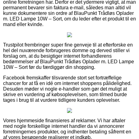
online forretningen har. Derfor er det ydermere vigtigt, at man
permanent bevarer sin faktura e-mail, således man altid vil
kunne dokumentere sin ordre af BlauPunkt Trådløs Oplader
m. LED Lampe 10W – Sort, om du leder efter et produkt til en
mand eller kvinde.
Trustpilot frembringer super fine genveje til at efterforske en
hel del nuværende forbrugeres domme og derved stiller vi
forslag om, at du besigtiger internet forhandlerens
bedømmelser af BlauPunkt Trådløs Oplader m. LED Lampe
10W – Sort før du færdiggør din shopping.
Facebook fremskaffer tilsvarende stort set fortræffelige
chancer for at få en idé om internet shoppens pålidelighed.
Desuden møder vi nogle e-handler som gør det muligt at
skrive en vurdering af købsoplevelsen, som tilmed burde
tages i brug til at vurdere tidligere kunders oplevelser.
Vores hjemmeside finansieres af reklamer. Vi har aftaler
med nogle forskellige internet handler da vi annoncerer
forretningernes produkter, og indhenter betaling såfremt en
af vores besøgende realiserer et indkøb.