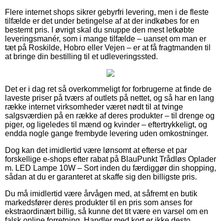
Flere internet shops sikrer gebyrfri levering, men i de fleste
tilfælde er det under betingelse af at der indkøbes for en
bestemt pris. I øvrigt skal du snuppe den mest letkøbte
leveringsmanér, som i mange tilfælde – uanset om man er
tæt på Roskilde, Hobro eller Vejen – er at få fragtmanden til
at bringe din bestilling til et udleveringssted.
Det er i dag ret så overkommeligt for forbrugerne at finde de
laveste priser på tværs af outlets på nettet, og så har en lang
række internet virksomheder været nødt til at tvinge
salgsværdien på en række af deres produkter – til drenge og
piger, og ligeledes til mænd og kvinder – eftertrykkeligt, og
endda nogle gange frembyde levering uden omkostninger.
Dog kan det imidlertid være lønsomt at efterse et par
forskellige e-shops efter rabat på BlauPunkt Trådløs Oplader
m. LED Lampe 10W – Sort inden du færdiggør din shopping,
sådan at du er garanteret at skaffe sig den billigste pris.
Du må imidlertid være årvågen med, at såfremt en butik
markedsfører deres produkter til en pris som anses for
ekstraordinært billig, så kunne det tit være en varsel om en
falsk online forretning. Handler med kort er ikke desto