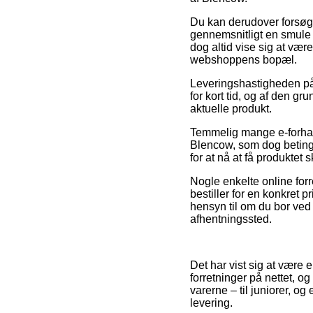
Du kan derudover forsøge 
gennemsnitligt en smule 
dog altid vise sig at vær
webshoppens bopæl.
Leveringshastigheden på 
for kort tid, og af den g
aktuelle produkt.
Temmelig mange e-forhand
Blencow, som dog betinges
for at nå at få produktet
Nogle enkelte online for
bestiller for en konkret p
hensyn til om du bor ved 
afhentningssted.
Det har vist sig at være 
forretninger på nettet, o
varerne – til juniorer, og
levering.