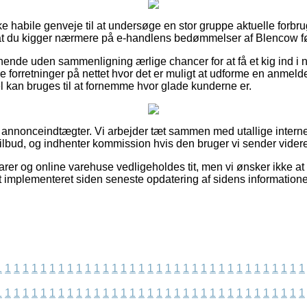
ække habile genveje til at undersøge en stor gruppe aktuelle forb
t, at du kigger nærmere på e-handlens bedømmelser af Blencow før
nende uden sammenligning ærlige chancer for at få et kig ind i 
 forretninger på nettet hvor det er muligt at udforme en anmel
vel kan bruges til at fornemme hvor glade kunderne er.
f annonceindtægter. Vi arbejder tæt sammen med utallige internet
ilbud, og indhenter kommission hvis den bruger vi sender vider
er og online varehuse vedligeholdes tit, men vi ønsker ikke at 
et implementeret siden seneste opdatering af sidens informatione
1
1
1
1
1
1
1
1
1
1
1
1
1
1
1
1
1
1
1
1
1
1
1
1
1
1
1
1
1
1
1
1
1
1
1
1
1
1
1
1
1
1
1
1
1
1
1
1
1
1
1
1
1
1
1
1
1
1
1
1
1
1
1
1
1
1
1
1
1
1