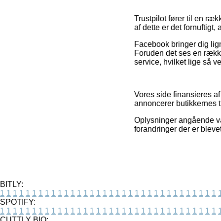
Trustpilot fører til en r
af dette er det fornuftig
Facebook bringer dig lig
Foruden det ses en række
service, hvilket lige så 
Vores side finansieres a
annoncerer butikkernes t
Oplysninger angående var
forandringer der er blev
BITLY:
1
1
1
1
1
1
1
1
1
1
1
1
1
1
1
1
1
1
1
1
1
1
1
1
1
1
1
1
1
1
1
1
1
1
SPOTIFY:
1
1
1
1
1
1
1
1
1
1
1
1
1
1
1
1
1
1
1
1
1
1
1
1
1
1
1
1
1
1
1
1
1
1
CUTTLY BIO: