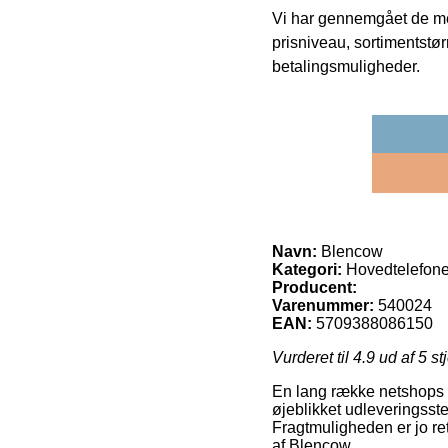
Vi har gennemgået de mes
prisniveau, sortimentstø
betalingsmuligheder.
Navn:
Blencow
Kategori:
Hovedtelefone
Producent:
Varenummer:
540024
EAN:
5709388086150
Vurderet til
4.9
ud af 5 st
En lang række netshops f
øjeblikket udleveringsste
Fragtmuligheden er jo re
af Blencow.