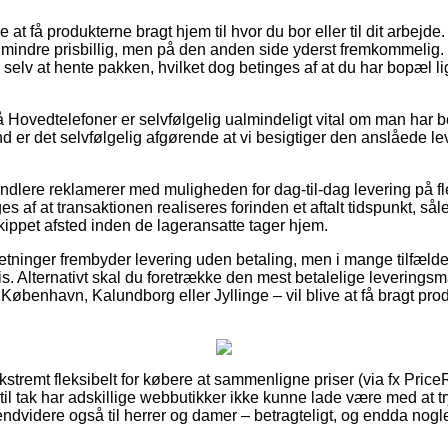
at få produkterne bragt hjem til hvor du bor eller til dit arbejd
mindre prisbillig, men på den anden side yderst fremkommelig. De
e selv at hente pakken, hvilket dog betinges af at du har bopæl l
Hovedtelefoner er selvfølgelig ualmindeligt vital om man har 
rund er det selvfølgelig afgørende at vi besigtiger den anslåede l
lere reklamerer med muligheden for dag-til-dag levering på fl
 af at transaktionen realiseres forinden et aftalt tidspunkt, så
 skippet afsted inden de lageransatte tager hjem.
retninger frembyder levering uden betaling, men i mange tilfæld
ris. Alternativt skal du foretrække den mest betalelige leveringsm
København, Kalundborg eller Jyllinge – vil blive at få bragt produ
ekstremt fleksibelt for købere at sammenligne priser (via fx Price
g til tak har adskillige webbutikker ikke kunne lade være med at 
 endvidere også til herrer og damer – betragteligt, og endda nogle