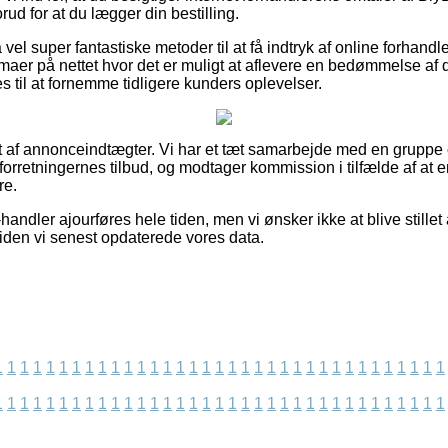
rud for at du lægger din bestilling.
 vel super fantastiske metoder til at få indtryk af online forhand
irmaer på nettet hvor det er muligt at aflevere en bedømmelse af
es til at fornemme tidligere kunders oplevelser.
t af annonceindtægter. Vi har et tæt samarbejde med en gruppe
 forretningernes tilbud, og modtager kommission i tilfælde af at e
re.
andler ajourføres hele tiden, men vi ønsker ikke at blive stillet 
siden vi senest opdaterede vores data.
1
1
1
1
1
1
1
1
1
1
1
1
1
1
1
1
1
1
1
1
1
1
1
1
1
1
1
1
1
1
1
1
1
1
1
1
1
1
1
1
1
1
1
1
1
1
1
1
1
1
1
1
1
1
1
1
1
1
1
1
1
1
1
1
1
1
1
1
1
1