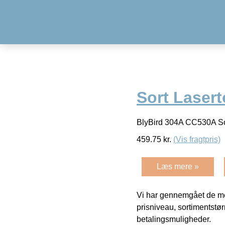
Sort Lasert
BlyBird 304A CC530A Sor
459.75
kr.
(Vis fragtpris)
Læs mere »
Vi har gennemgået de mes
prisniveau, sortimentstø
betalingsmuligheder.