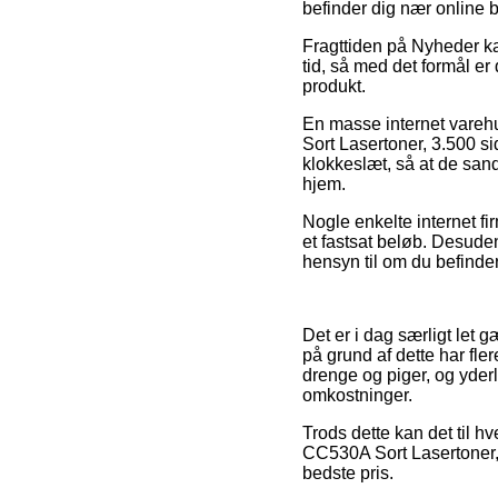
befinder dig nær online 
Fragttiden på Nyheder kan
tid, så med det formål er 
produkt.
En masse internet vareh
Sort Lasertoner, 3.500 sid
klokkeslæt, så at de sand
hjem.
Nogle enkelte internet fi
et fastsat beløb. Desude
hensyn til om du befinder 
Det er i dag særligt let 
på grund af dette har fle
drenge og piger, og yder
omkostninger.
Trods dette kan det til hv
CC530A Sort Lasertoner, 
bedste pris.