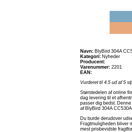
Navn:
BlyBird 304A CC53
Kategori:
Nyheder
Producent:
Varenummer:
2201
EAN:
Vurderet til
4.5
ud af 5 st
Størstedelen af online fi
dag levering til et afhent
passer dig bedst. Denne 
af BlyBird 304A CC530A S
Du burde derudover udse di
Fragtmuligheden bliver 
mest prisbevidste fragtfo