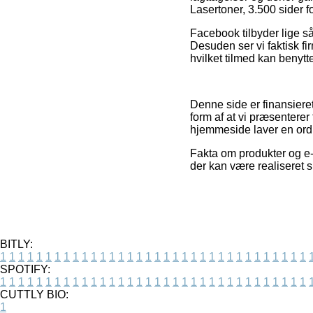
Lasertoner, 3.500 sider fo
Facebook tilbyder lige så
Desuden ser vi faktisk f
hvilket tilmed kan benytt
Denne side er finansiere
form af at vi præsenterer
hjemmeside laver en ord
Fakta om produkter og e-h
der kan være realiseret 
BITLY:
1
1
1
1
1
1
1
1
1
1
1
1
1
1
1
1
1
1
1
1
1
1
1
1
1
1
1
1
1
1
1
1
1
1
SPOTIFY:
1
1
1
1
1
1
1
1
1
1
1
1
1
1
1
1
1
1
1
1
1
1
1
1
1
1
1
1
1
1
1
1
1
1
CUTTLY BIO:
1