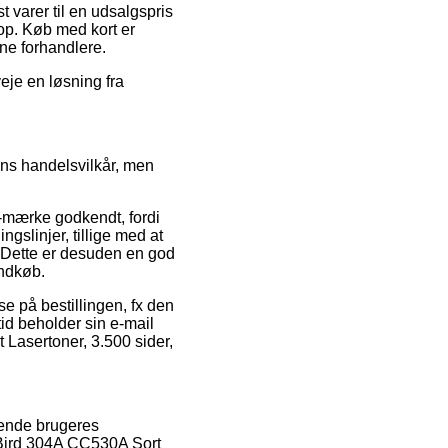
 varer til en udsalgspris
op. Køb med kort er
ne forhandlere.
veje en løsning fra
ns handelsvilkår, men
-mærke godkendt, fordi
gslinjer, tillige med at
. Dette er desuden en god
indkøb.
se på bestillingen, fx den
tid beholder sin e-mail
 Lasertoner, 3.500 sider,
ærende brugeres
BlyBird 304A CC530A Sort