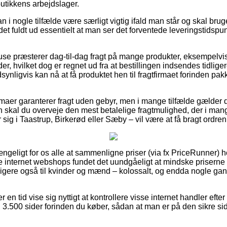
butikkens arbejdslager.
 i nogle tilfælde være særligt vigtig ifald man står og skal bru
det fuldt ud essentielt at man ser det forventede leveringstidspun
use præsterer dag-til-dag fragt på mange produkter, eksempel
er, hvilket dog er regnet ud fra at bestillingen indsendes tidliger
synligvis kan nå at få produktet hen til fragtfirmaet forinden p
rmaer garanterer fragt uden gebyr, men i mange tilfælde gælder d
n skal du overveje den mest betalelige fragtmulighed, der i man
sig i Taastrup, Birkerød eller Sæby – vil være at få bragt ordren 
gængeligt for os alle at sammenligne priser (via fx PriceRunner) 
re internet webshops fundet det uundgåeligt at mindske priserne 
ligere også til kvinder og mænd – kolossalt, og endda nogle ga
er en tid vise sig nyttigt at kontrollere visse internet handler ef
3.500 sider forinden du køber, sådan at man er på den sikre s