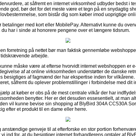
ervurdere, at såfremt en internet virksomhed udbyder bedst i test
nde god, bør det for det meste være et tegn på en snydagtig sh
n lovbestemmelse, som bistår dig som køber imod uoprigtige onli
for betalinger med kort eller MobilePay. Alternativt kunne du over
s du har i sinde at honorere pengene over et længere tidsrum.
å en forretning på nettet bør man faktisk gennemløbe webshoppe
t tidskrævende arbejde.
unne måske være at efterse hvorvidt internet webshoppen er e
degivelse af at online virksomheden understøtter de danske retnin
 besigtiges af fagmænd der har ekspertise inden for vilkårene
isteret, såfremt du oplever problemstillinger i forbindelse med dit 
jælp at køber er obs på de mest centrale vilkår der har indflydel
irksomheden benytter. Her er det desuden essesentielt, at man al
mtiden vil kunne bevise sin shopping af BlyBird 304A CC530A Sort
 efter et produkt til en dame eller herre.
ig anstændige genveje til at efterforske en stor portion forhenv
r vi ind for, at du besigtiger internet forhandlerens omtaler af 