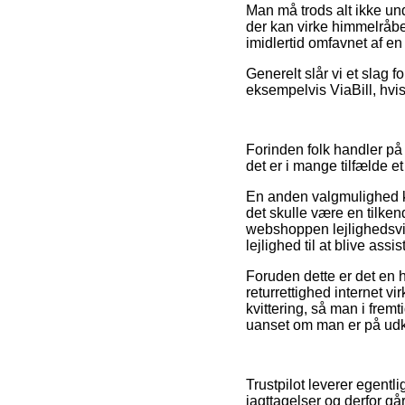
Man må trods alt ikke und
der kan virke himmelråbe
imidlertid omfavnet af e
Generelt slår vi et slag 
eksempelvis ViaBill, hvi
Forinden folk handler p
det er i mange tilfælde e
En anden valgmulighed k
det skulle være en tilken
webshoppen lejlighedsvis
lejlighed til at blive ass
Foruden dette er det en h
returrettighed internet v
kvittering, så man i fre
uanset om man er på udkig
Trustpilot leverer egentl
iagttagelser og derfor gå