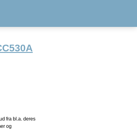
 CC530A
 fra bl.a. deres
mer og