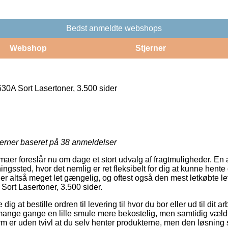
Bedst anmeldte webshops
Webshop
Stjerner
0A Sort Lasertoner, 3.500 sider
jerner baseret på
38
anmeldelser
rmaer foreslår nu om dage et stort udvalg af fragtmuligheder. En 
ningssted, hvor det nemlig er ret fleksibelt for dig at kunne hente
er altså meget let gængelig, og oftest også den mest letkøbte 
ort Lasertoner, 3.500 sider.
g at bestille ordren til levering til hvor du bor eller ud til dit 
mange gange en lille smule mere bekostelig, men samtidig væld
rm er uden tvivl at du selv henter produkterne, men den løsning s