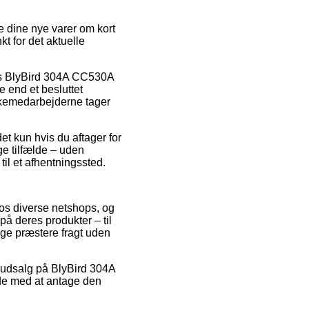
ge dine nye varer om kort
kt for det aktuelle
vis BlyBird 304A CC530A
e end et besluttet
akkemedarbejderne tager
et kun hvis du aftager for
ge tilfælde – uden
til et afhentningssted.
hos diverse netshops, og
på deres produkter – til
nge præstere fragt uden
ter udsalg på BlyBird 304A
ide med at antage den