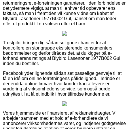
returneringsret e-forretningen garanterer. I den forbindelse er
det ydermere vigtigt, at man til enhver tid opbevarer ens
faktura, så man i fremtiden vil kunne vidne om købet af
Blybird Lasertoner 1977B002 Gul, uanset om man leder
efter et produkt til en voksen eller et barn.
Trustpilot bringer dig sådan set gode chancer for at
kontrollere en stor gruppe eksisterende konsumenters
bedømmelser og derfor tilrådes det, at du kigger på e-
forhandlerens ratings af Blybird Lasertoner 1977B002 Gul
inden du bestiller.
Facebook yder lignende sådan set passelige genveje til at
få en idé om online forretningens pålidelighed. Herinde er
der endda online firmaer hvor kunder kan aflevere en
vurdering af virksomhedens service, som også burde
udnyttes til at få et indblik i hvor tilfredse kunderne er.
Vores hjemmeside er finansieret af reklameindtægter. Vi
arbejder sammen med et hold af e-forhandlere da vi
annoncerer virksomhedernes varer, og indtjener godtgørelse
under forudsætning af at en af vores brugere udfører en