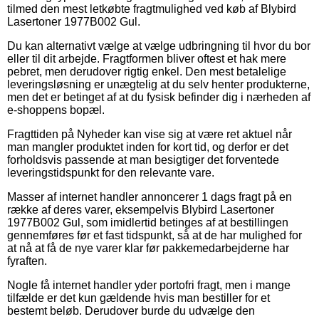
tilmed den mest letkøbte fragtmulighed ved køb af Blybird
Lasertoner 1977B002 Gul.
Du kan alternativt vælge at vælge udbringning til hvor du bor
eller til dit arbejde. Fragtformen bliver oftest et hak mere
pebret, men derudover rigtig enkel. Den mest betalelige
leveringsløsning er unægtelig at du selv henter produkterne,
men det er betinget af at du fysisk befinder dig i nærheden af
e-shoppens bopæl.
Fragttiden på Nyheder kan vise sig at være ret aktuel når
man mangler produktet inden for kort tid, og derfor er det
forholdsvis passende at man besigtiger det forventede
leveringstidspunkt for den relevante vare.
Masser af internet handler annoncerer 1 dags fragt på en
række af deres varer, eksempelvis Blybird Lasertoner
1977B002 Gul, som imidlertid betinges af at bestillingen
gennemføres før et fast tidspunkt, så at de har mulighed for
at nå at få de nye varer klar før pakkemedarbejderne har
fyraften.
Nogle få internet handler yder portofri fragt, men i mange
tilfælde er det kun gældende hvis man bestiller for et
bestemt beløb. Derudover burde du udvælge den