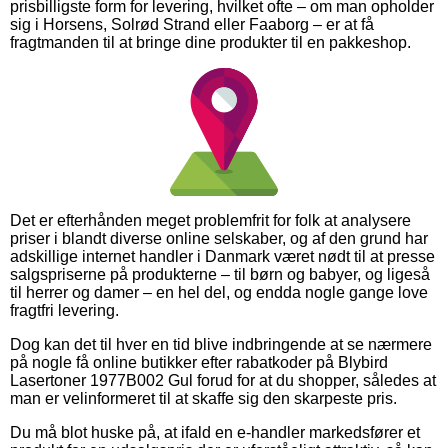
prisbilligste form for levering, hvilket ofte – om man opholder
sig i Horsens, Solrød Strand eller Faaborg – er at få
fragtmanden til at bringe dine produkter til en pakkeshop.
Det er efterhånden meget problemfrit for folk at analysere
priser i blandt diverse online selskaber, og af den grund har
adskillige internet handler i Danmark været nødt til at presse
salgspriserne på produkterne – til børn og babyer, og ligeså
til herrer og damer – en hel del, og endda nogle gange love
fragtfri levering.
Dog kan det til hver en tid blive indbringende at se nærmere
på nogle få online butikker efter rabatkoder på Blybird
Lasertoner 1977B002 Gul forud for at du shopper, således at
man er velinformeret til at skaffe sig den skarpeste pris.
Du må blot huske på, at ifald en e-handler markedsfører et