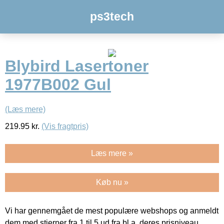
ps3tech
Blybird Lasertoner
1977B002 Gul
(Læs mere)
219.95
kr.
(Vis fragtpris)
Læs mere »
Køb nu »
Vi har gennemgået de mest populære webshops og anmeldt
dem med stjerner fra 1 til 5 ud fra bl.a. deres prisniveau,