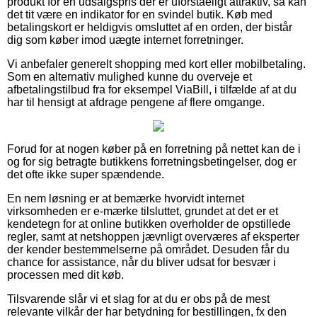
produkt for en udsalgspris der er uforståeligt attraktiv, så kan
det tit være en indikator for en svindel butik. Køb med
betalingskort er heldigvis omsluttet af en orden, der bistår
dig som køber imod uægte internet forretninger.
Vi anbefaler generelt shopping med kort eller mobilbetaling.
Som en alternativ mulighed kunne du overveje et
afbetalingstilbud fra for eksempel ViaBill, i tilfælde af at du
har til hensigt at afdrage pengene af flere omgange.
Forud for at nogen køber på en forretning på nettet kan de i
og for sig betragte butikkens forretningsbetingelser, dog er
det ofte ikke super spændende.
En nem løsning er at bemærke hvorvidt internet
virksomheden er e-mærke tilsluttet, grundet at det er et
kendetegn for at online butikken overholder de opstillede
regler, samt at netshoppen jævnligt overværes af eksperter
der kender bestemmelserne på området. Desuden får du
chance for assistance, når du bliver udsat for besvær i
processen med dit køb.
Tilsvarende slår vi et slag for at du er obs på de mest
relevante vilkår der har betydning for bestillingen, fx den