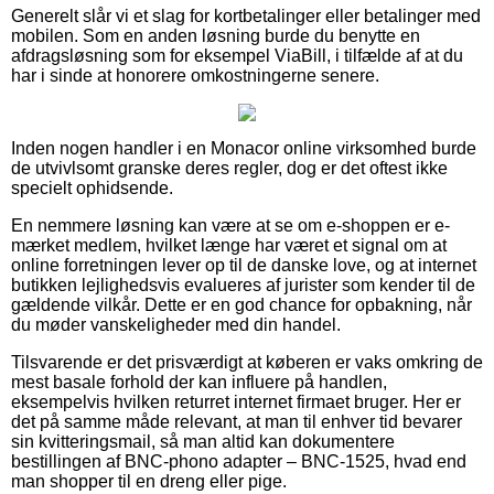
Generelt slår vi et slag for kortbetalinger eller betalinger med
mobilen. Som en anden løsning burde du benytte en
afdragsløsning som for eksempel ViaBill, i tilfælde af at du
har i sinde at honorere omkostningerne senere.
Inden nogen handler i en Monacor online virksomhed burde
de utvivlsomt granske deres regler, dog er det oftest ikke
specielt ophidsende.
En nemmere løsning kan være at se om e-shoppen er e-
mærket medlem, hvilket længe har været et signal om at
online forretningen lever op til de danske love, og at internet
butikken lejlighedsvis evalueres af jurister som kender til de
gældende vilkår. Dette er en god chance for opbakning, når
du møder vanskeligheder med din handel.
Tilsvarende er det prisværdigt at køberen er vaks omkring de
mest basale forhold der kan influere på handlen,
eksempelvis hvilken returret internet firmaet bruger. Her er
det på samme måde relevant, at man til enhver tid bevarer
sin kvitteringsmail, så man altid kan dokumentere
bestillingen af BNC-phono adapter – BNC-1525, hvad end
man shopper til en dreng eller pige.