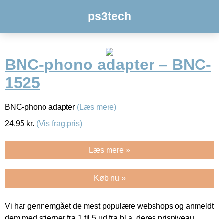
ps3tech
BNC-phono adapter – BNC-
1525
BNC-phono adapter
(Læs mere)
24.95
kr.
(Vis fragtpris)
Læs mere »
Køb nu »
Vi har gennemgået de mest populære webshops og anmeldt
dem med stjerner fra 1 til 5 ud fra bl.a. deres prisniveau,