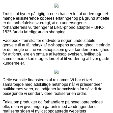
Trustpilot byder på rigtig pæne chancer for at undersøge ret
mange eksisterende køberes erfaringer og på grund af dette
er det anbefalelsesværdigt, at du undersøger e-
forhandlerens vurderinger af BNC-phono adapter – BNC-
1525 før du færdiggør din shopping.
Facebook fremskaffer endvidere nogenlunde stabile
genveje til at få indtryk af e-shoppens troværdighed. Herinde
er der nogle online webshops som giver kunderne mulighed
for at formulere en omtale af købsoplevelsen, hvilket på
samme måde kan drages fordel af til vurdering af hvor glade
kunderne er.
Dette website finansieres af reklamer. Vi har et tæt
samarbejde med adskillige netshops når vi præsenterer
butikkernes varer, og indtjener kommission for så vidt de
besøgende vi sender videre realiserer en ordre.
Fakta om produkter og forhandlere på nettet opretholdes
ofte, men vi giver ingen garanti imod ændringer der er
realiseret siden vi nyligst opdaterede websitets