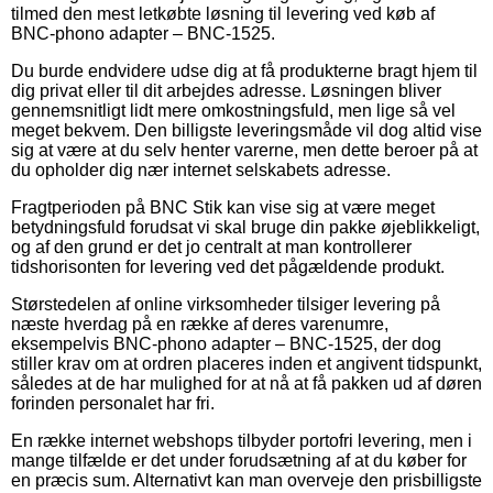
tilmed den mest letkøbte løsning til levering ved køb af
BNC-phono adapter – BNC-1525.
Du burde endvidere udse dig at få produkterne bragt hjem til
dig privat eller til dit arbejdes adresse. Løsningen bliver
gennemsnitligt lidt mere omkostningsfuld, men lige så vel
meget bekvem. Den billigste leveringsmåde vil dog altid vise
sig at være at du selv henter varerne, men dette beroer på at
du opholder dig nær internet selskabets adresse.
Fragtperioden på BNC Stik kan vise sig at være meget
betydningsfuld forudsat vi skal bruge din pakke øjeblikkeligt,
og af den grund er det jo centralt at man kontrollerer
tidshorisonten for levering ved det pågældende produkt.
Størstedelen af online virksomheder tilsiger levering på
næste hverdag på en række af deres varenumre,
eksempelvis BNC-phono adapter – BNC-1525, der dog
stiller krav om at ordren placeres inden et angivent tidspunkt,
således at de har mulighed for at nå at få pakken ud af døren
forinden personalet har fri.
En række internet webshops tilbyder portofri levering, men i
mange tilfælde er det under forudsætning af at du køber for
en præcis sum. Alternativt kan man overveje den prisbilligste