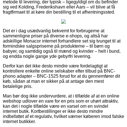
metode til levering, der typisk – ligegyldigt om du befinder
sig ved Kolding, Frederikshavn eller Aars – vil blive at få
fragtfirmaet til at køre din bestilling til et afhentningssted.
Det er i dag usædvanlig bekvemt for forbrugerne at
sammenligne priser på diverse e-shops, og altså har
adskillige Monacor internet forhandlere set sig tvunget til at
formindske salgspriserne på produkterne – til børn og
babyer, og samtidig også til mænd og kvinder – helt i bund,
og endda nogle gange yde gebyrfri levering.
Derfor kan det ikke desto mindre være fordelagtigt at
kontrollere enkelte online selskaber efter tilbud på BNC-
phono adapter – BNC-1525 forud for at du gennemfører dit
køb, sådan at man er sikker på at antage den mest
betalelige pris.
Man bør dog ikke undervurdere, at i tilfælde af at en online
webshop udlover en vare for en pris som er uhørt attraktiv,
kan det i nogle tilfælde være en varsel om en svindel
internet butik. Kortbestillinger er ikke desto mindre
indbefattet af et regulativ, hvilket værner køberen imod falske
internet butikker.