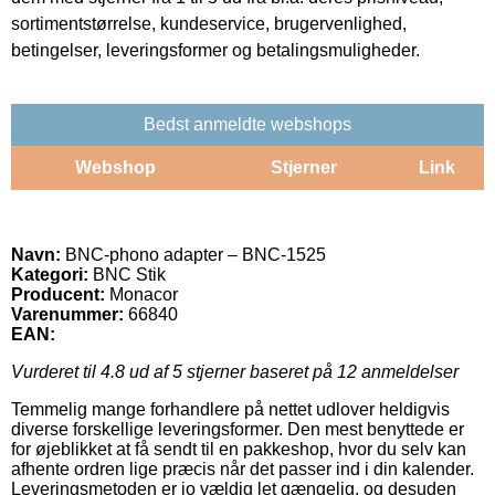
sortimentstørrelse, kundeservice, brugervenlighed,
betingelser, leveringsformer og betalingsmuligheder.
Bedst anmeldte webshops
Webshop
Stjerner
Link
Navn:
BNC-phono adapter – BNC-1525
Kategori:
BNC Stik
Producent:
Monacor
Varenummer:
66840
EAN:
Vurderet til
4.8
ud af 5 stjerner baseret på
12
anmeldelser
Temmelig mange forhandlere på nettet udlover heldigvis
diverse forskellige leveringsformer. Den mest benyttede er
for øjeblikket at få sendt til en pakkeshop, hvor du selv kan
afhente ordren lige præcis når det passer ind i din kalender.
Leveringsmetoden er jo vældig let gængelig, og desuden