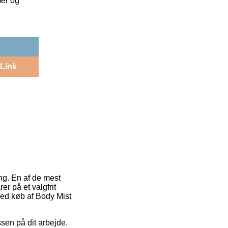
mer og
Link
ing. En af de mest
er på et valgfrit
ved køb af Body Mist
ssen på dit arbejde.