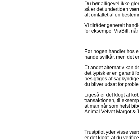
Du bør alligevel ikke gle
så er det undertiden vær
alt omfattet af en beste
Vi tilråder generelt hand
for eksempel ViaBill, når
Før nogen handler hos e
handelsvilkår, men det er
Et andet alternativ kan 
det typisk er en garanti f
besigtiges af sagkyndige 
du bliver udsat for proble
Ligeså er det klogt at kø
transaktionen, til eksemp
at man når som helst bib
Animal Velvet Margot & Ti
Trustpilot yder visse væ
er det klogt, at du verif