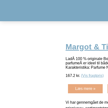
Margot & Ti
LadÂ 100 % originale Bo
parfumeÂ er ideel til bå
Karakteristika: Parfume 
167.2
kr.
(Vis fragtpris)
Læs mere »
Vi har gennemgået de mes