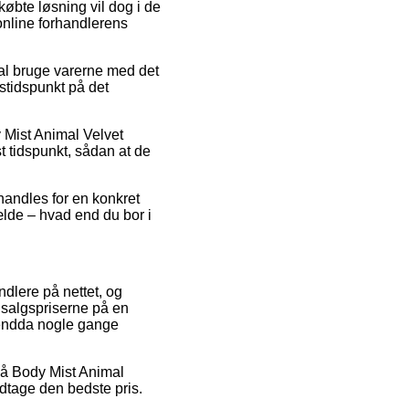
købte løsning vil dog i de
 online forhandlerens
kal bruge varerne med det
stidspunkt på det
 Mist Animal Velvet
t tidspunkt, sådan at de
 handles for en konkret
fælde – hvad end du bor i
andlere på nettet, og
udsalgspriserne på en
g endda nogle gange
 på Body Mist Animal
odtage den bedste pris.