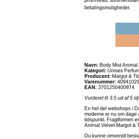
prisniveau, sortimentstø
betalingsmuligheder.
Navn:
Body Mist Animal 
Kategori:
Unisex Perfu
Producent:
Margot & Tit
Varenummer:
4094102
EAN:
3701250400974
Vurderet til
3.5
ud af 5 st
En hel del webshops i Dan
moderne er nu om dage at 
tidspunkt. Fragtformen er
Animal Velvet Margot & T
Du kunne omvendt beslutte 