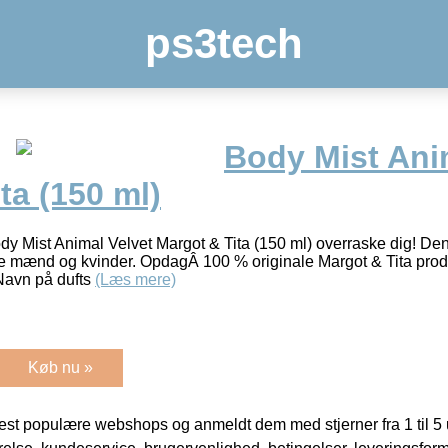
ps3tech
Body Mist Ani
ta (150 ml)
dy Mist Animal Velvet Margot & Tita (150 ml) overraske dig! De
de mænd og kvinder. OpdagÂ 100 % originale Margot & Tita produ
Navn på dufts
(Læs mere)
Køb nu »
t populære webshops og anmeldt dem med stjerner fra 1 til 5 ud