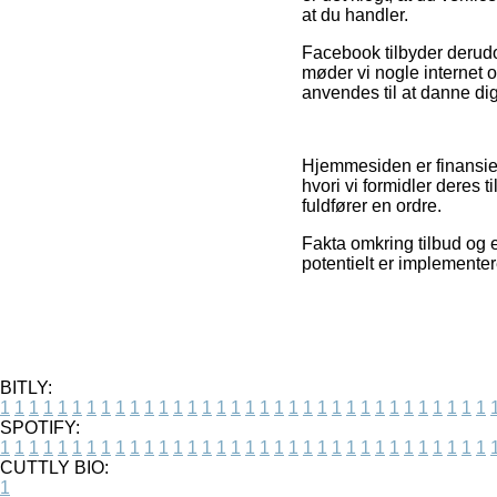
at du handler.
Facebook tilbyder derudo
møder vi nogle internet o
anvendes til at danne dig
Hjemmesiden er finansier
hvori vi formidler deres 
fuldfører en ordre.
Fakta omkring tilbud og e
potentielt er implementer
BITLY:
1
1
1
1
1
1
1
1
1
1
1
1
1
1
1
1
1
1
1
1
1
1
1
1
1
1
1
1
1
1
1
1
1
1
SPOTIFY:
1
1
1
1
1
1
1
1
1
1
1
1
1
1
1
1
1
1
1
1
1
1
1
1
1
1
1
1
1
1
1
1
1
1
CUTTLY BIO:
1