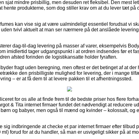
n sjat mindre prisbillig, men desuden ret fleksibel. Den mest let
 at hente produkterne, som dog stiller krav om at du lever tæt på
fumes kan vise sig at være ualmindeligt essentiel forudsat vi s
uden tvivl aktuelt at man ser nærmere på det anslåede levering
erer dag-til-dag levering på masser af varer, eksempelvis Body
om imidlertid tager udgangspunkt i at ordren indsendes før et fas
dren afsted forinden de logistikansatte holder fyraften.
ilbyder fragt uden beregning, men oftest er det betinget af at der
oretrække den prisbilligste mulighed for levering, der i mange til
ring – er at få dem til at levere pakken til et afhentningssted.
ceret for os alle at finde frem til de bedste priser hos flere forh
Margot & Tita internet firmaer fundet det nødvendigt at reducere 
il børn og babyer, men også til mænd og kvinder – kolossalt, o
e sig indbringende at checke et par internet firmaer efter tilbud
 ml) forud for at du handler, så man er usvigeligt sikker på at m