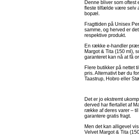
Denne bliver som oftest e
fleste tilfælde være selv
bopæl.
Fragttiden på Unisex Per
samme, og herved er det 
respektive produkt.
En række e-handler præst
Margot & Tita (150 ml), s
garanteret kan nå at få or
Flere butikker på nettet t
pris. Alternativt bør du f
Taastrup, Hobro eller Støv
Det er jo ekstremt ukompli
derved har flertallet af 
række af deres varer – t
garantere gratis fragt.
Men det kan alligevel vis
Velvet Margot & Tita (150