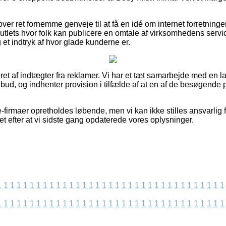
ver ret fornemme genveje til at få en idé om internet forretnin
utlets hvor folk kan publicere en omtale af virksomhedens servic
 et indtryk af hvor glade kunderne er.
et af indtægter fra reklamer. Vi har et tæt samarbejde med en 
tilbud, og indhenter provision i tilfælde af at en af de besøgende
-firmaer opretholdes løbende, men vi kan ikke stilles ansvarlig f
et efter at vi sidste gang opdaterede vores oplysninger.
1
1
1
1
1
1
1
1
1
1
1
1
1
1
1
1
1
1
1
1
1
1
1
1
1
1
1
1
1
1
1
1
1
1
1
1
1
1
1
1
1
1
1
1
1
1
1
1
1
1
1
1
1
1
1
1
1
1
1
1
1
1
1
1
1
1
1
1
1
1