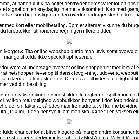
mme, at når en butik på nettet frembyder deres varer for en pris d
e et signal om en snydagtig internet virksomhed. Køb med gængs
mmelse, som begunstiger kunden overfor bedrageriske butikker på
ler med kort eller mobilbetaling. Som et alternativ kunne du bru
 du foretrækker at honorere regningen i flere bidder.
n Margot & Tita online webshop burde man utvivlsomt overvej
 i mange tilfælde ikke specielt ophidsende.
derfor være at undersøge hvorvidt online shoppen er medlem af
or at netshoppen lever op til dansk lovgivning, udover at webbutik
som kender retningslinjerne. Derudover tilbydes du lejlighed til a
mer ved din bestilling.
beren er vaks omkring de mest aktuelle regler der spiller ind i f
el hvilken returrettighed webbutikken benytter. I den forbindelse
eholder sin faktura, således man fremadrettet vil kunne bevidne 
ta (150 ml), uden hensyn til om man skal købe til en voksen elle
rdifulde chancer for at blive klogere på mange andre konsumenter
icerer e-shoppens bedømmelser af Body Mist Animal Velvet Margot 