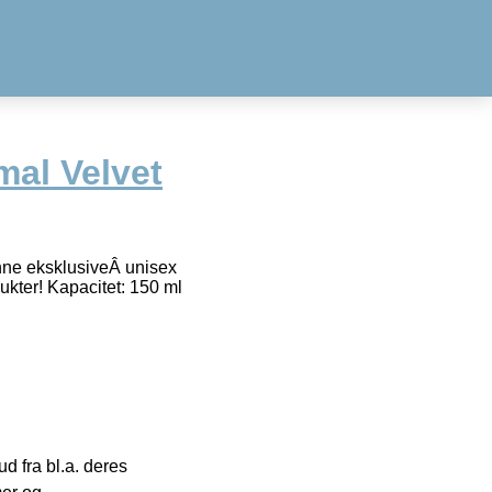
mal Velvet
nne eksklusiveÂ unisex
kter! Kapacitet: 150 ml
 fra bl.a. deres