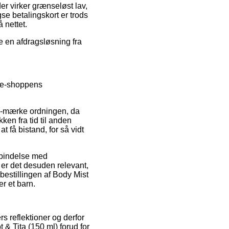
er virker grænseløst lav,
e betalingskort er trods
 nettet.
ge en afdragsløsning fra
e e-shoppens
 e-mærke ordningen, da
ken fra tid til anden
t få bistand, for så vidt
orbindelse med
 er det desuden relevant,
bestillingen af Body Mist
r et barn.
s reflektioner og derfor
& Tita (150 ml) forud for