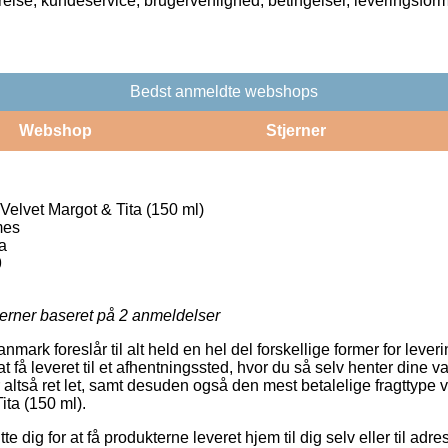
rrelse, kundeservice, brugervenlighed, betingelser, leveringsfor
Bedst anmeldte webshops
Webshop
Stjerner
Velvet Margot & Tita (150 ml)
mes
a
9
jerner baseret på
2
anmeldelser
mark foreslår til alt held en hel del forskellige former for lever
få leveret til et afhentningssted, hvor du så selv henter dine var
 altså ret let, samt desuden også den mest betalelige fragttype 
ita (150 ml).
dig for at få produkterne leveret hjem til dig selv eller til adre