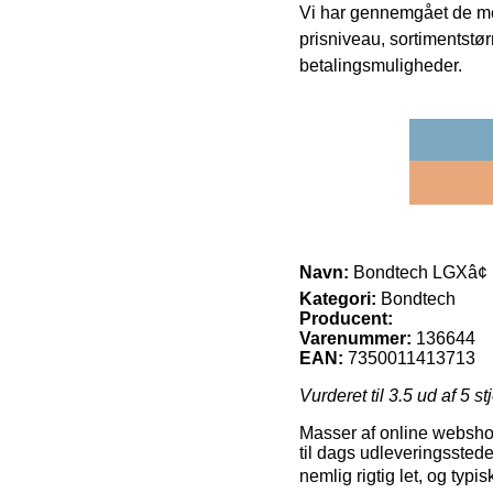
Vi har gennemgået de mes
prisniveau, sortimentstø
betalingsmuligheder.
Navn:
Bondtech LGXâ¢ 
Kategori:
Bondtech
Producent:
Varenummer:
136644
EAN:
7350011413713
Vurderet til
3.5
ud af 5 st
Masser af online webshop
til dags udleveringsstede
nemlig rigtig let, og typi