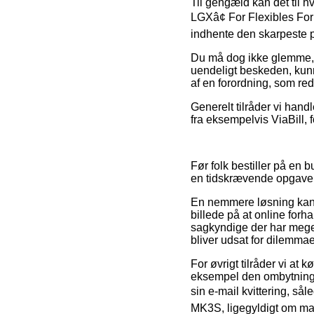
Til gengæld kan det til h
LGXâ¢ For Flexibles For
indhente den skarpeste p
Du må dog ikke glemme, a
uendeligt beskeden, kunne
af en forordning, som re
Generelt tilråder vi hand
fra eksempelvis ViaBill, 
Før folk bestiller på en 
en tidskrævende opgave
En nemmere løsning kan 
billede på at online forha
sagkyndige der har megen
bliver udsat for dilemma
For øvrigt tilråder vi at
eksempel den ombytningspo
sin e-mail kvittering, så
MK3S, ligegyldigt om man 