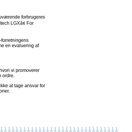
 nuværende forbrugeres
ndtech LGXâ¢ For
-forretningens
me en evaluering af
 hvori vi promoverer
n ordre.
kke at tage ansvar for
oner.
1
1
1
1
1
1
1
1
1
1
1
1
1
1
1
1
1
1
1
1
1
1
1
1
1
1
1
1
1
1
1