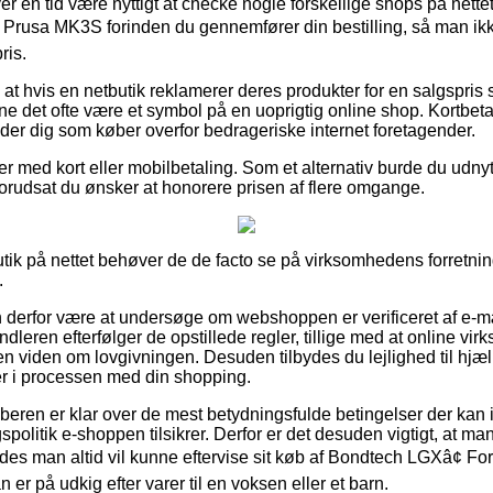
ver en tid være nyttigt at checke nogle forskellige shops på nette
 Prusa MK3S forinden du gennemfører din bestilling, så man ikke 
ris.
t hvis en netbutik reklamerer deres produkter for en salgspri
 det ofte være et symbol på en uoprigtig online shop. Kortbetali
dder dig som køber overfor bedrageriske internet foretagender.
ler med kort eller mobilbetaling. Som et alternativ burde du udny
forudsat du ønsker at honorere prisen af flere omgange.
butik på nettet behøver de de facto se på virksomhedens forretnin
.
derfor være at undersøge om webshoppen er verificeret af e-m
ndleren efterfølger de opstillede regler, tillige med at online virk
 viden om lovgivningen. Desuden tilbydes du lejlighed til hjæl
er i processen med din shopping.
 køberen er klar over de mest betydningsfulde betingelser der kan 
litik e-shoppen tilsikrer. Derfor er det desuden vigtigt, at man 
ledes man altid vil kunne eftervise sit køb af Bondtech LGXâ¢ Fo
er på udkig efter varer til en voksen eller et barn.