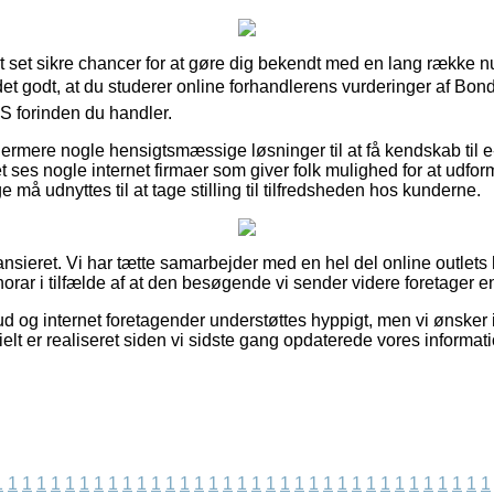
tort set sikre chancer for at gøre dig bekendt med en lang række
 det godt, at du studerer online forhandlerens vurderinger af Bo
S forinden du handler.
rmere nogle hensigtsmæssige løsninger til at få kendskab til e
 ses nogle internet firmaer som giver folk mulighed for at udfor
ige må udnyttes til at tage stilling til tilfredsheden hos kunderne.
nsieret. Vi har tætte samarbejder med en hel del online outlets
norar i tilfælde af at den besøgende vi sender videre foretager e
d og internet foretagender understøttes hyppigt, men vi ønsker i
ielt er realiseret siden vi sidste gang opdaterede vores informati
1
1
1
1
1
1
1
1
1
1
1
1
1
1
1
1
1
1
1
1
1
1
1
1
1
1
1
1
1
1
1
1
1
1
1