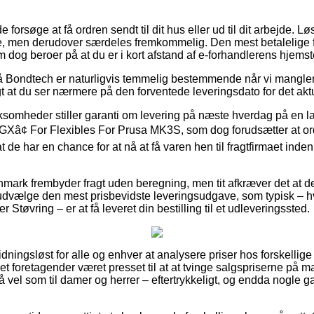
rsøge at få ordren sendt til dit hus eller ud til dit arbejde. Lø
e, men derudover særdeles fremkommelig. Den mest betalelige for
 dog beroer på at du er i kort afstand af e-forhandlerens hjemst
Bondtech er naturligvis temmelig bestemmende når vi mangler v
ogt at du ser nærmere på den forventede leveringsdato for det akt
irksomheder stiller garanti om levering på næste hverdag på en l
Xâ¢ For Flexibles For Prusa MK3S, som dog forudsætter at ord
t de har en chance for at nå at få varen hen til fragtfirmaet ind
nmark frembyder fragt uden beregning, men tit afkræver det at de
dvælge den mest prisbevidste leveringsudgave, som typisk – 
er Støvring – er at få leveret din bestilling til et udleveringssted.
dningsløst for alle og enhver at analysere priser hos forskellige 
net foretagender været presset til at at tvinge salgspriserne på 
 så vel som til damer og herrer – eftertrykkeligt, og endda nogle