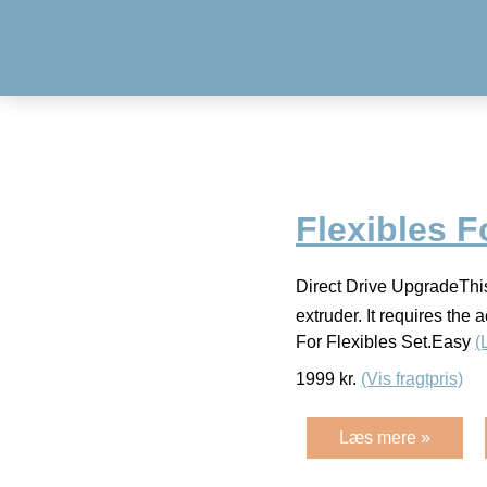
Flexibles 
Direct Drive UpgradeThisÂ
extruder. It requires th
For Flexibles Set.Easy
(
1999
kr.
(Vis fragtpris)
Læs mere »