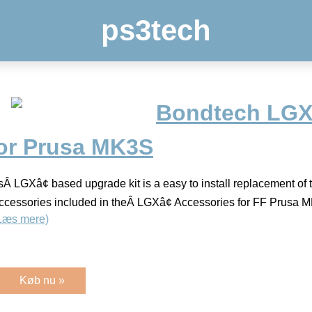
ps3tech
Bondtech LGXâ
For Prusa MK3S
 LGXâ¢ based upgrade kit is a easy to install replacement of t
e accessories included in theÂ LGXâ¢ Accessories for FF Prusa
Læs mere)
Køb nu »