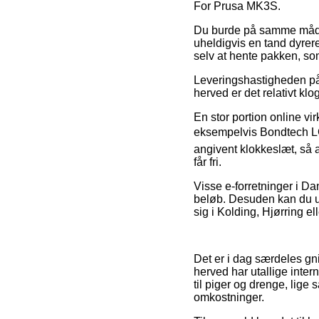
For Prusa MK3S.
Du burde på samme måde fo
uheldigvis en tand dyrer
selv at hente pakken, som
Leveringshastigheden på 
herved er det relativt kl
En stor portion online v
eksempelvis Bondtech LG
angivent klokkeslæt, så a
får fri.
Visse e-forretninger i Da
beløb. Desuden kan du u
sig i Kolding, Hjørring ell
Det er i dag særdeles gni
herved har utallige inter
til piger og drenge, lige
omkostninger.