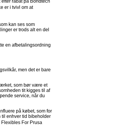
t efter rabat på Bondtech
er i tvivl om at
s som kan ses som
nger er trods alt en del
tte en afbetalingsordning
gsvilkår, men det er bare
ærket, som bør være et
somheden tit kigges til af
pende service, når du
influere på købet, som for
til enhver tid bibeholder
r Flexibles For Prusa