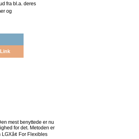
 fra bl.a. deres
mer og
Link
 Den mest benyttede er nu
lighed for det. Metoden er
ch LGXâ¢ For Flexibles