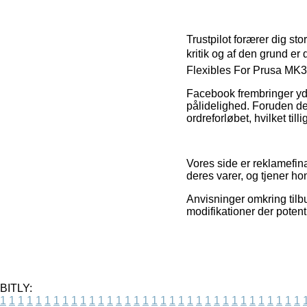
Trustpilot forærer dig s
kritik og af den grund er
Flexibles For Prusa MK3
Facebook frembringer yde
pålidelighed. Foruden det
ordreforløbet, hvilket till
Vores side er reklamefina
deres varer, og tjener ho
Anvisninger omkring tilbu
modifikationer der potent
BITLY:
1
1
1
1
1
1
1
1
1
1
1
1
1
1
1
1
1
1
1
1
1
1
1
1
1
1
1
1
1
1
1
1
1
1