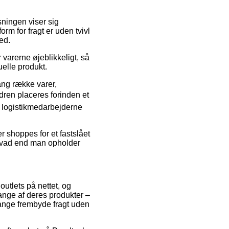
sningen viser sig
m for fragt er uden tvivl
ed.
arerne øjeblikkeligt, så
uelle produkt.
ang række varer,
ren placeres forinden et
en logistikmedarbejderne
r shoppes for et fastslået
hvad end man opholder
outlets på nettet, og
mange af deres produkter –
 gange frembyde fragt uden