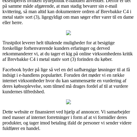
eksempelvis hvilken byttepolitik e-handlen anvender. Derfor er det
på samme måde afgørende, at man stadig bevarer sin e-mail
kvittering, så man altid kan dokumentere ordren af Brevbakke C4 i
metal stativ sort (3), ligegyldigt om man søger efter varer til en dame
eller herre.
Trustpilot leverer helt tiltalende muligheder for at besigtige
forskellige forhenværende kunders erfaringer og derved
rekommanderer vi, at du tager et kig på online virksomhedens kritik
af Brevbakke C4 i metal stativ sort (3) forinden du køber.
Facebook byder på lige så vel en del uafhængige løsninger til at få
indsigt i e-handlens popularitet. Foruden det møder vi en række
internet virksomheder hvor du kan sammensætte en vurdering af
deres købsoplevelse, som tilmed må drages fordel af til at vurdere
kundernes tilfredshed.
Dette website er finansieret ved hjælp af annoncer. Vi samarbejder
med masser af internet forretninger i form af at vi formidler deres
produkter, og tager imod betaling ifald de personer vi sender videre
fuldfører en handel.