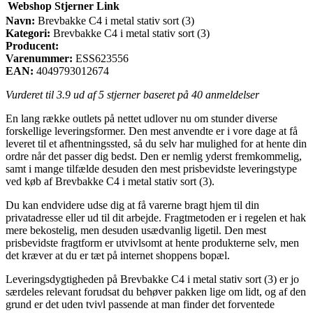
Webshop
Stjerner
Link
Navn:
Brevbakke C4 i metal stativ sort (3)
Kategori:
Brevbakke C4 i metal stativ sort (3)
Producent:
Varenummer:
ESS623556
EAN:
4049793012674
Vurderet til
3.9
ud af 5 stjerner baseret på
40
anmeldelser
En lang række outlets på nettet udlover nu om stunder diverse
forskellige leveringsformer. Den mest anvendte er i vore dage at få
leveret til et afhentningssted, så du selv har mulighed for at hente din
ordre når det passer dig bedst. Den er nemlig yderst fremkommelig,
samt i mange tilfælde desuden den mest prisbevidste leveringstype
ved køb af Brevbakke C4 i metal stativ sort (3).
Du kan endvidere udse dig at få varerne bragt hjem til din
privatadresse eller ud til dit arbejde. Fragtmetoden er i regelen et hak
mere bekostelig, men desuden usædvanlig ligetil. Den mest
prisbevidste fragtform er utvivlsomt at hente produkterne selv, men
det kræver at du er tæt på internet shoppens bopæl.
Leveringsdygtigheden på Brevbakke C4 i metal stativ sort (3) er jo
særdeles relevant forudsat du behøver pakken lige om lidt, og af den
grund er det uden tvivl passende at man finder det forventede