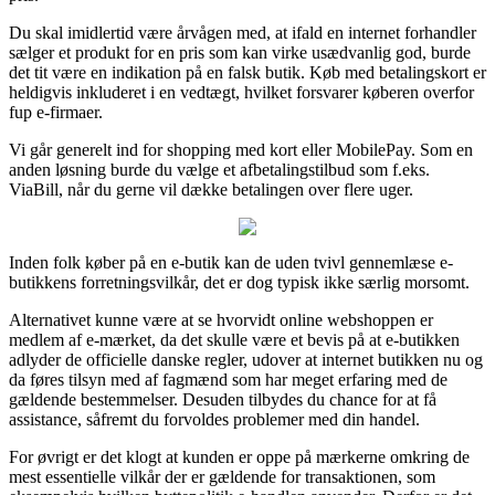
Du skal imidlertid være årvågen med, at ifald en internet forhandler
sælger et produkt for en pris som kan virke usædvanlig god, burde
det tit være en indikation på en falsk butik. Køb med betalingskort er
heldigvis inkluderet i en vedtægt, hvilket forsvarer køberen overfor
fup e-firmaer.
Vi går generelt ind for shopping med kort eller MobilePay. Som en
anden løsning burde du vælge et afbetalingstilbud som f.eks.
ViaBill, når du gerne vil dække betalingen over flere uger.
Inden folk køber på en e-butik kan de uden tvivl gennemlæse e-
butikkens forretningsvilkår, det er dog typisk ikke særlig morsomt.
Alternativet kunne være at se hvorvidt online webshoppen er
medlem af e-mærket, da det skulle være et bevis på at e-butikken
adlyder de officielle danske regler, udover at internet butikken nu og
da føres tilsyn med af fagmænd som har meget erfaring med de
gældende bestemmelser. Desuden tilbydes du chance for at få
assistance, såfremt du forvoldes problemer med din handel.
For øvrigt er det klogt at kunden er oppe på mærkerne omkring de
mest essentielle vilkår der er gældende for transaktionen, som