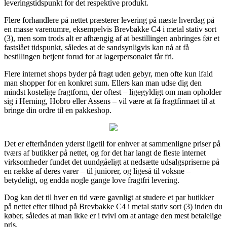
leveringstidspunkt for det respektive produkt.
Flere forhandlere på nettet præsterer levering på næste hverdag på
en masse varenumre, eksempelvis Brevbakke C4 i metal stativ sort
(3), men som trods alt er afhængig af at bestillingen anbringes før et
fastslået tidspunkt, således at de sandsynligvis kan nå at få
bestillingen betjent forud for at lagerpersonalet får fri.
Flere internet shops byder på fragt uden gebyr, men ofte kun ifald
man shopper for en konkret sum. Ellers kan man udse dig den
mindst kostelige fragtform, der oftest – ligegyldigt om man opholder
sig i Herning, Hobro eller Assens – vil være at få fragtfirmaet til at
bringe din ordre til en pakkeshop.
Det er efterhånden yderst ligetil for enhver at sammenligne priser på
tværs af butikker på nettet, og for det har langt de fleste internet
virksomheder fundet det uundgåeligt at nedsætte udsalgspriserne på
en række af deres varer – til juniorer, og ligeså til voksne –
betydeligt, og endda nogle gange love fragtfri levering.
Dog kan det til hver en tid være gavnligt at studere et par butikker
på nettet efter tilbud på Brevbakke C4 i metal stativ sort (3) inden du
køber, således at man ikke er i tvivl om at antage den mest betalelige
pris.