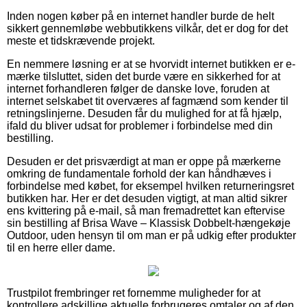
Inden nogen køber på en internet handler burde de helt
sikkert gennemløbe webbutikkens vilkår, det er dog for det
meste et tidskrævende projekt.
En nemmere løsning er at se hvorvidt internet butikken er e-
mærke tilsluttet, siden det burde være en sikkerhed for at
internet forhandleren følger de danske love, foruden at
internet selskabet tit overværes af fagmænd som kender til
retningslinjerne. Desuden får du mulighed for at få hjælp,
ifald du bliver udsat for problemer i forbindelse med din
bestilling.
Desuden er det prisværdigt at man er oppe på mærkerne
omkring de fundamentale forhold der kan håndhæves i
forbindelse med købet, for eksempel hvilken returneringsret
butikken har. Her er det desuden vigtigt, at man altid sikrer
ens kvittering på e-mail, så man fremadrettet kan eftervise
sin bestilling af Brisa Wave – Klassisk Dobbelt-hængekøje
Outdoor, uden hensyn til om man er på udkig efter produkter
til en herre eller dame.
Trustpilot frembringer ret fornemme muligheder for at
kontrollere adskillige aktuelle forbrugeres omtaler og af den