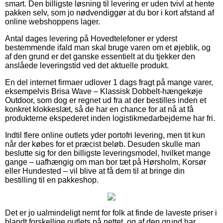
smart. Den billigste løsning til levering er uden tvivl at hente
pakken selv, som jo nødvendiggør at du bor i kort afstand af
online webshoppens lager.
Antal dages levering på Hovedtelefoner er yderst
bestemmende ifald man skal bruge varen om et øjeblik, og
af den grund er det ganske essentielt at du tjekker den
anslåede leveringstid ved det aktuelle produkt.
En del internet firmaer udlover 1 dags fragt på mange varer,
eksempelvis Brisa Wave – Klassisk Dobbelt-hængekøje
Outdoor, som dog er regnet ud fra at der bestilles inden et
konkret klokkeslæt, så de har en chance for at nå at få
produkterne ekspederet inden logistikmedarbejderne har fri.
Indtil flere online outlets yder portofri levering, men tit kun
når der købes for et præcist beløb. Desuden skulle man
beslutte sig for den billigste leveringsmodel, hvilket mange
gange – uafhængig om man bor tæt på Hørsholm, Korsør
eller Hundested – vil blive at få dem til at bringe din
bestilling til en pakkeshop.
Det er jo ualmindeligt nemt for folk at finde de laveste priser i
blandt forskellige outlets på nettet, og af den grund har