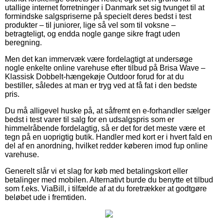
utallige internet forretninger i Danmark set sig tvunget til at
formindske salgspriserne på specielt deres bedst i test
produkter – til juniorer, lige så vel som til voksne –
betragteligt, og endda nogle gange sikre fragt uden
beregning.
Men det kan immervæk være fordelagtigt at undersøge
nogle enkelte online varehuse efter tilbud på Brisa Wave –
Klassisk Dobbelt-hængekøje Outdoor forud for at du
bestiller, således at man er tryg ved at få fat i den bedste
pris.
Du må alligevel huske på, at såfremt en e-forhandler sælger
bedst i test varer til salg for en udsalgspris som er
himmelråbende fordelagtig, så er det for det meste være et
tegn på en uoprigtig butik. Handler med kort er i hvert fald en
del af en anordning, hvilket redder køberen imod fup online
varehuse.
Generelt slår vi et slag for køb med betalingskort eller
betalinger med mobilen. Alternativt burde du benytte et tilbud
som f.eks. ViaBill, i tilfælde af at du foretrækker at godtgøre
beløbet ude i fremtiden.