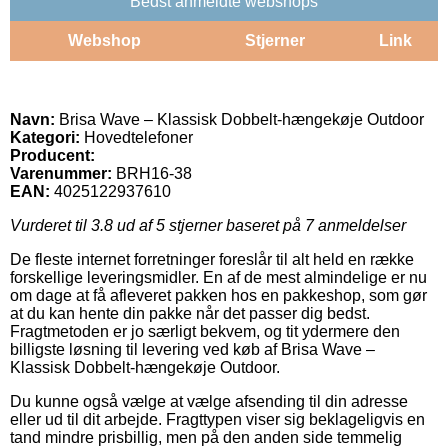
Bedst anmeldte webshops
Webshop
Stjerner
Link
Navn:
Brisa Wave – Klassisk Dobbelt-hængekøje Outdoor
Kategori:
Hovedtelefoner
Producent:
Varenummer:
BRH16-38
EAN:
4025122937610
Vurderet til
3.8
ud af 5 stjerner baseret på
7
anmeldelser
De fleste internet forretninger foreslår til alt held en række
forskellige leveringsmidler. En af de mest almindelige er nu
om dage at få afleveret pakken hos en pakkeshop, som gør
at du kan hente din pakke når det passer dig bedst.
Fragtmetoden er jo særligt bekvem, og tit ydermere den
billigste løsning til levering ved køb af Brisa Wave –
Klassisk Dobbelt-hængekøje Outdoor.
Du kunne også vælge at vælge afsending til din adresse
eller ud til dit arbejde. Fragttypen viser sig beklageligvis en
tand mindre prisbillig, men på den anden side temmelig