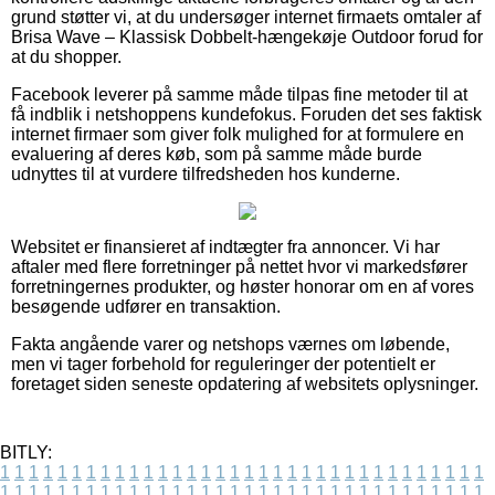
grund støtter vi, at du undersøger internet firmaets omtaler af
Brisa Wave – Klassisk Dobbelt-hængekøje Outdoor forud for
at du shopper.
Facebook leverer på samme måde tilpas fine metoder til at
få indblik i netshoppens kundefokus. Foruden det ses faktisk
internet firmaer som giver folk mulighed for at formulere en
evaluering af deres køb, som på samme måde burde
udnyttes til at vurdere tilfredsheden hos kunderne.
Websitet er finansieret af indtægter fra annoncer. Vi har
aftaler med flere forretninger på nettet hvor vi markedsfører
forretningernes produkter, og høster honorar om en af vores
besøgende udfører en transaktion.
Fakta angående varer og netshops værnes om løbende,
men vi tager forbehold for reguleringer der potentielt er
foretaget siden seneste opdatering af websitets oplysninger.
BITLY:
1
1
1
1
1
1
1
1
1
1
1
1
1
1
1
1
1
1
1
1
1
1
1
1
1
1
1
1
1
1
1
1
1
1
1
1
1
1
1
1
1
1
1
1
1
1
1
1
1
1
1
1
1
1
1
1
1
1
1
1
1
1
1
1
1
1
1
1