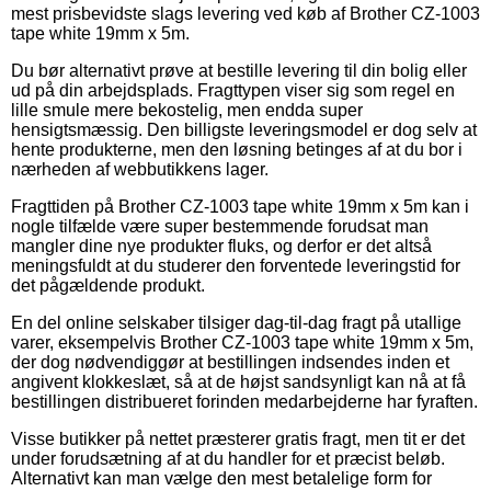
mest prisbevidste slags levering ved køb af Brother CZ-1003
tape white 19mm x 5m.
Du bør alternativt prøve at bestille levering til din bolig eller
ud på din arbejdsplads. Fragttypen viser sig som regel en
lille smule mere bekostelig, men endda super
hensigtsmæssig. Den billigste leveringsmodel er dog selv at
hente produkterne, men den løsning betinges af at du bor i
nærheden af webbutikkens lager.
Fragttiden på Brother CZ-1003 tape white 19mm x 5m kan i
nogle tilfælde være super bestemmende forudsat man
mangler dine nye produkter fluks, og derfor er det altså
meningsfuldt at du studerer den forventede leveringstid for
det pågældende produkt.
En del online selskaber tilsiger dag-til-dag fragt på utallige
varer, eksempelvis Brother CZ-1003 tape white 19mm x 5m,
der dog nødvendiggør at bestillingen indsendes inden et
angivent klokkeslæt, så at de højst sandsynligt kan nå at få
bestillingen distribueret forinden medarbejderne har fyraften.
Visse butikker på nettet præsterer gratis fragt, men tit er det
under forudsætning af at du handler for et præcist beløb.
Alternativt kan man vælge den mest betalelige form for