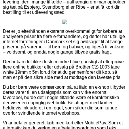
levering, der i mange tilfælde – uafhængig om man opholder
sig tæt på Esbjerg, Svendborg eller Ribe – er at få kørt din
bestilling til et udleveringssted.
Det er jo efterhånden ekstremt overkommeligt for købere at
analysere priser fra flere e-forhandlere, og derfor har utallige
internet forretninger i Danmark set sig nødsaget til at tvinge
priserne på varerne – til børn og babyer, og ligeså til voksne
– voldsomt, og endda nogle gange tilbyde gratis fragt.
Derfor kan det ikke desto mindre blive gunstigt at efterprøve
flere online butikker efter udsalg på Brother CZ-1003 tape
white 19mm x 5m forud for at du gennemfører dit køb, så
man er på den sikre side med at modtage den laveste pris.
Du bør bare være opmærksom på, at ifald en e-shop tilbyder
deres varer til en udsalgspris som kan virke enormt
favorabel, burde det i nogle tilfælde være et karakteristika
der viser en uoprigtig webbutik. Betalinger med kort er
heldigvis inkluderet i en regel, som sikrer dig som kunde
overfor svindlende internet webshops.
Vi anbefaler generelt køb med kort eller MobilePay. Som et
alternativ kan du vælge en afbetalingsordning som f.eks.