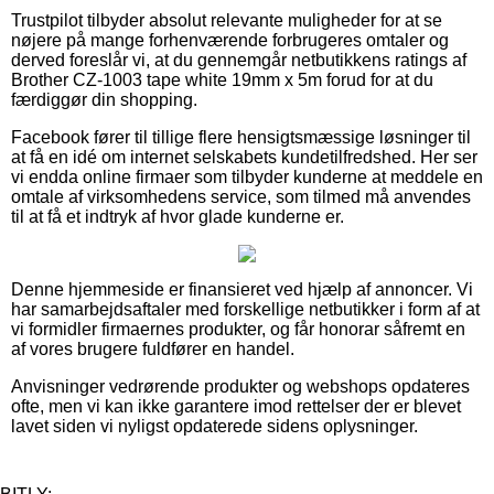
Trustpilot tilbyder absolut relevante muligheder for at se
nøjere på mange forhenværende forbrugeres omtaler og
derved foreslår vi, at du gennemgår netbutikkens ratings af
Brother CZ-1003 tape white 19mm x 5m forud for at du
færdiggør din shopping.
Facebook fører til tillige flere hensigtsmæssige løsninger til
at få en idé om internet selskabets kundetilfredshed. Her ser
vi endda online firmaer som tilbyder kunderne at meddele en
omtale af virksomhedens service, som tilmed må anvendes
til at få et indtryk af hvor glade kunderne er.
Denne hjemmeside er finansieret ved hjælp af annoncer. Vi
har samarbejdsaftaler med forskellige netbutikker i form af at
vi formidler firmaernes produkter, og får honorar såfremt en
af vores brugere fuldfører en handel.
Anvisninger vedrørende produkter og webshops opdateres
ofte, men vi kan ikke garantere imod rettelser der er blevet
lavet siden vi nyligst opdaterede sidens oplysninger.