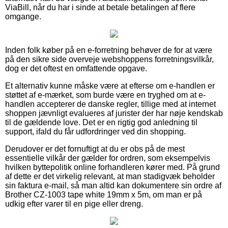
ViaBill, når du har i sinde at betale betalingen af flere
omgange.
Inden folk køber på en e-forretning behøver de for at være
på den sikre side overveje webshoppens forretningsvilkår,
dog er det oftest en omfattende opgave.
Et alternativ kunne måske være at efterse om e-handlen er
støttet af e-mærket, som burde være en tryghed om at e-
handlen accepterer de danske regler, tillige med at internet
shoppen jævnligt evalueres af jurister der har nøje kendskab
til de gældende love. Det er en rigtig god anledning til
support, ifald du får udfordringer ved din shopping.
Derudover er det fornuftigt at du er obs på de mest
essentielle vilkår der gælder for ordren, som eksempelvis
hvilken byttepolitik online forhandleren kører med. På grund
af dette er det virkelig relevant, at man stadigvæk beholder
sin faktura e-mail, så man altid kan dokumentere sin ordre af
Brother CZ-1003 tape white 19mm x 5m, om man er på
udkig efter varer til en pige eller dreng.