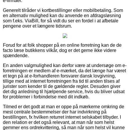
e-firmaer.
Generelt tilråder vi kortbestillinger eller mobilbetaling. Som
en alternativ mulighed kan du anvende en afdragsløsning
som f.eks. ViaBill, for så vidt du ser en fordel i at afbetale
pengene over et længere tidsrum.
Forud for at folk shopper på en online forretning kan de de
facto læse butikkens vilkår, dog er det gerne ikke videre
spændende.
En anden valgmulighed kan derfor være at undersøge om e-
forretningen er medlem af e-mærket, da det længe har været
et tegn på at e-forhandleren forsvarer dansk lovgivning,
tillige med at internet forretningen fra tid til anden tilses af
jurister som kender til de gældende regler. Desuden giver
det dig anledning til hjælpende service, hvis du bliver udsat
for problemer i forbindelse med dit indkøb.
Tilmed er det godt at man er oppe på mærkerne omkring de
mest centrale bestemmelser der har indvirkning på
bestillingen, fx hvilken returret internet selskabet tilbyder. I
den relation er det også relevant, at man når som helst
gemmer ens ordrekvittering, så man når som helst vil kunne