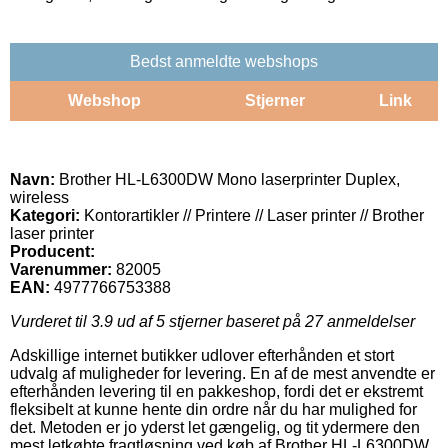
Bedst anmeldte webshops
Webshop
Stjerner
Link
Navn:
Brother HL-L6300DW Mono laserprinter Duplex,
wireless
Kategori:
Kontorartikler // Printere // Laser printer // Brother
laser printer
Producent:
Varenummer:
82005
EAN:
4977766753388
Vurderet til
3.9
ud af 5 stjerner baseret på
27
anmeldelser
Adskillige internet butikker udlover efterhånden et stort
udvalg af muligheder for levering. En af de mest anvendte er
efterhånden levering til en pakkeshop, fordi det er ekstremt
fleksibelt at kunne hente din ordre når du har mulighed for
det. Metoden er jo yderst let gængelig, og tit ydermere den
mest letkøbte fragtløsning ved køb af Brother HL-L6300DW