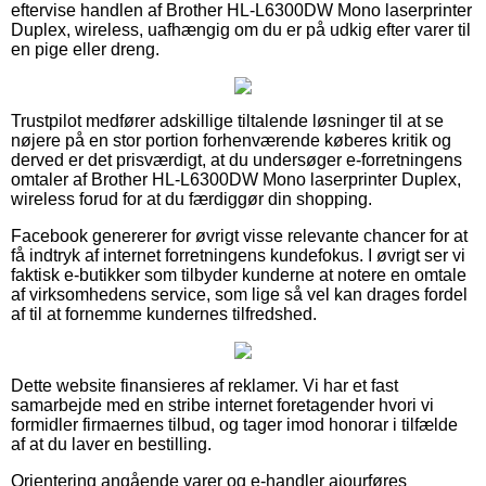
eftervise handlen af Brother HL-L6300DW Mono laserprinter
Duplex, wireless, uafhængig om du er på udkig efter varer til
en pige eller dreng.
Trustpilot medfører adskillige tiltalende løsninger til at se
nøjere på en stor portion forhenværende køberes kritik og
derved er det prisværdigt, at du undersøger e-forretningens
omtaler af Brother HL-L6300DW Mono laserprinter Duplex,
wireless forud for at du færdiggør din shopping.
Facebook genererer for øvrigt visse relevante chancer for at
få indtryk af internet forretningens kundefokus. I øvrigt ser vi
faktisk e-butikker som tilbyder kunderne at notere en omtale
af virksomhedens service, som lige så vel kan drages fordel
af til at fornemme kundernes tilfredshed.
Dette website finansieres af reklamer. Vi har et fast
samarbejde med en stribe internet foretagender hvori vi
formidler firmaernes tilbud, og tager imod honorar i tilfælde
af at du laver en bestilling.
Orientering angående varer og e-handler ajourføres