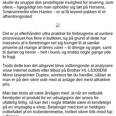
skulle du snuppe den prisbilligste mulighed for levering, som
oftest – ligegyldigt om man opholder sig tæt på Horsens,
Smørumnedre eller Haslev – er at få leveret pakken til et
afhentningssted.
Det er jo efterhånden ultra praktisk for forbrugerne at vurdere
prisniveauet hos flere e-butikker, og på grund af dette har
massevis af e-forretninger set sig tvunget til at sænke
priserne på mange af deres varer – til drenge og piger, samt
til damer og herrer – helt i bund, og endda nogle gange yde
fri fragt.
Trods dette kan det alligevel blive indbringende at analysere
visse internet outlets efter tilbud på Brother HL-L6300DW
Mono laserprinter Duplex, wireless før du handler, sådan at
man er på den sikre side med at antage den mest attraktive
pris.
Man bør trods alt være årvågen med, at når en netbutik
frembyder et produkt for en udsalgspris der anses for
ufattelig billig, så kan det i nogle tilfælde være et kendetegn
på en snydagtig e-shop. Betalinger med kort er heldigvis
indbefattet af en lovbestemmelse, hvilket sikrer folk imod fup