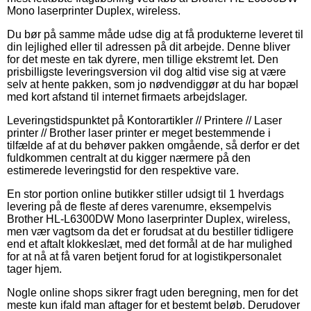
Mono laserprinter Duplex, wireless.
Du bør på samme måde udse dig at få produkterne leveret til
din lejlighed eller til adressen på dit arbejde. Denne bliver
for det meste en tak dyrere, men tillige ekstremt let. Den
prisbilligste leveringsversion vil dog altid vise sig at være
selv at hente pakken, som jo nødvendiggør at du har bopæl
med kort afstand til internet firmaets arbejdslager.
Leveringstidspunktet på Kontorartikler // Printere // Laser
printer // Brother laser printer er meget bestemmende i
tilfælde af at du behøver pakken omgående, så derfor er det
fuldkommen centralt at du kigger nærmere på den
estimerede leveringstid for den respektive vare.
En stor portion online butikker stiller udsigt til 1 hverdags
levering på de fleste af deres varenumre, eksempelvis
Brother HL-L6300DW Mono laserprinter Duplex, wireless,
men vær vagtsom da det er forudsat at du bestiller tidligere
end et aftalt klokkeslæt, med det formål at de har mulighed
for at nå at få varen betjent forud for at logistikpersonalet
tager hjem.
Nogle online shops sikrer fragt uden beregning, men for det
meste kun ifald man aftager for et bestemt beløb. Derudover