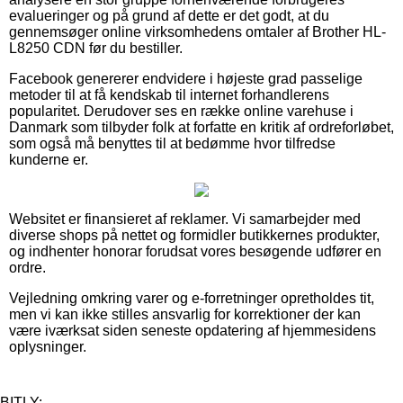
evalueringer og på grund af dette er det godt, at du
gennemsøger online virksomhedens omtaler af Brother HL-
L8250 CDN før du bestiller.
Facebook genererer endvidere i højeste grad passelige
metoder til at få kendskab til internet forhandlerens
popularitet. Derudover ses en række online varehuse i
Danmark som tilbyder folk at forfatte en kritik af ordreforløbet,
som også må benyttes til at bedømme hvor tilfredse
kunderne er.
Websitet er finansieret af reklamer. Vi samarbejder med
diverse shops på nettet og formidler butikkernes produkter,
og indhenter honorar forudsat vores besøgende udfører en
ordre.
Vejledning omkring varer og e-forretninger opretholdes tit,
men vi kan ikke stilles ansvarlig for korrektioner der kan
være iværksat siden seneste opdatering af hjemmesidens
oplysninger.
BITLY: