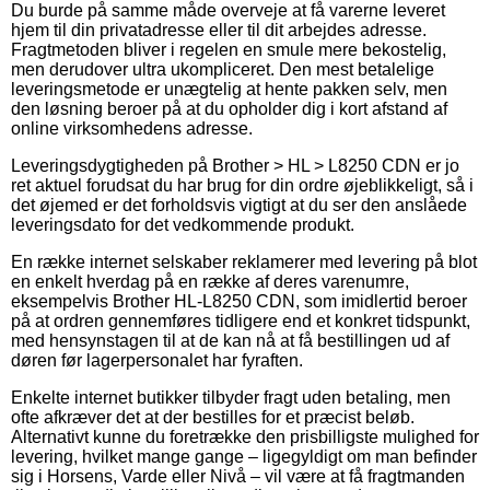
Du burde på samme måde overveje at få varerne leveret
hjem til din privatadresse eller til dit arbejdes adresse.
Fragtmetoden bliver i regelen en smule mere bekostelig,
men derudover ultra ukompliceret. Den mest betalelige
leveringsmetode er unægtelig at hente pakken selv, men
den løsning beroer på at du opholder dig i kort afstand af
online virksomhedens adresse.
Leveringsdygtigheden på Brother > HL > L8250 CDN er jo
ret aktuel forudsat du har brug for din ordre øjeblikkeligt, så i
det øjemed er det forholdsvis vigtigt at du ser den anslåede
leveringsdato for det vedkommende produkt.
En række internet selskaber reklamerer med levering på blot
en enkelt hverdag på en række af deres varenumre,
eksempelvis Brother HL-L8250 CDN, som imidlertid beroer
på at ordren gennemføres tidligere end et konkret tidspunkt,
med hensynstagen til at de kan nå at få bestillingen ud af
døren før lagerpersonalet har fyraften.
Enkelte internet butikker tilbyder fragt uden betaling, men
ofte afkræver det at der bestilles for et præcist beløb.
Alternativt kunne du foretrække den prisbilligste mulighed for
levering, hvilket mange gange – ligegyldigt om man befinder
sig i Horsens, Varde eller Nivå – vil være at få fragtmanden