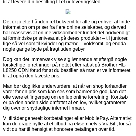
til at levere din bestilling til et udleveringssted.
Det er jo efterhånden ret bekvemt for alle og enhver at finde
information om priser fra flere online selskaber, og derved
har massevis af online virksomheder fundet det nødvendigt
at formindske prisniveauet på deres produkter – til juniorer,
lige så vel som til kvinder og mænd – voldsomt, og endda
nogle gange byde på fragt uden gebyr.
Dog kan det immervæk vise sig lønnende at eftergå nogle
forskellige forretninger på nettet efter rabat på Brother HL-
L8250 CDN forud for at du bestiller, så man er velinformeret
til at opnå den laveste pris.
Man bør dog ikke undervurdere, at når en shop forhandler
varer for en pris som kan ses som hamrende god, kan det
ofte være et fingerpeg om en fup online forretning. Kortkøb
er på den anden side omfattet af en lov, hvilket garanterer
dig overfor snydagtige internet firmaer.
Vi tilråder generelt kortbetalinger eller MobilePay. Alternativt
kan du drage nytte af et tilbud fra eksempelvis ViaBill, for så
vidt du har til hensigt at honorere betalingen over tid.