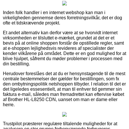
Inden folk handler i en internet webshop kan man i
virkeligheden gennemse deres forretningsvilkår, det er dog
ofte et tidskrævende projekt.
Et andet alternativ kan derfor være at se hvorvidt internet
virksomheden er tilsluttet e-mærket, grundet at det er et
bevis på at online shoppen forstår de opstillede regler, samt
at e-shoppen lejlighedsvis revideres af specialister der
kender vilkårene på området. Dette er en god mulighed for at
blive hjulpet, såfremt du møder problemer i processen med
din bestilling.
Herudover foreslåes det at du er hensynstagende til de mest
centrale bestemmelser der gælder for bestillingen, som fx
den ombytningspolitik netshoppen tilbyder. I relation til det er
det ligeledes essesentielt, at man til enhver tid gemmer sin
faktura e-mail, således man fremadrettet kan eftervise købet
af Brother HL-L8250 CDN, uanset om man er dame eller
herre.
Trustpilot præsterer regulære tiltalende muligheder for at
analysere en stor gruppe forhenværende forbrugeres