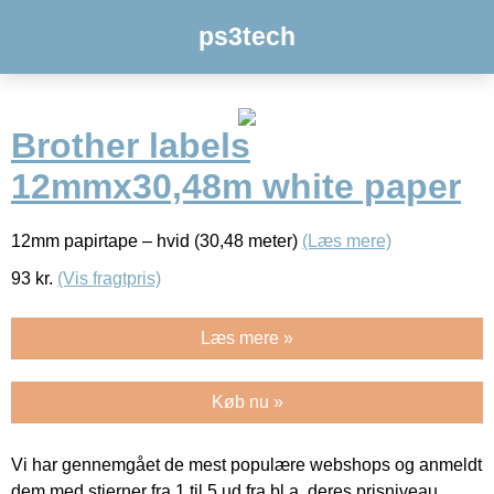
ps3tech
Brother labels
12mmx30,48m white paper
12mm papirtape – hvid (30,48 meter)
(Læs mere)
93
kr.
(Vis fragtpris)
Læs mere »
Køb nu »
Vi har gennemgået de mest populære webshops og anmeldt
dem med stjerner fra 1 til 5 ud fra bl.a. deres prisniveau,