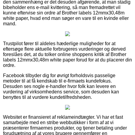
den sammenhæng er det desuden afgørende, at man stadig
bibeholder ens e-mail kvittering, så man fremadrettet vil
kunne eftervise sin ordre af Brother labels 12mmx30,48m
white paper, hvad end man søger en vare til en kvinde eller
mand.
Trustpilot fører til aldeles hæderlige muligheder for at
eftersøge flere aktuelle forbrugeres vurderinger og derved
foreslåes det, at du tolker online shoppens kritik af Brother
labels 12mmx30,48m white paper forud for at du placerer din
ordre.
Facebook tilbyder dig for øvrigt forholdsvis passelige
metoder til at få kendskab til e-firmaets kundefokus.
Desuden ses nogle e-handler hvor folk kan levere en
vurdering af virksomhedens service, som desuden kan
benyttes til at vurdere kundetilfredsheden.
Websitet er finansieret af reklameindtægter. Vi har et fast
samarbejde med en stribe webbutikker i form af at vi
præsenterer firmaernes produkter, og tjener betaling under
forudsætning af at vores brugere gennemfører en