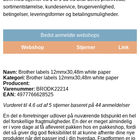
sortimentstørrelse, kundeservice, brugervenlighed,
betingelser, leveringsformer og betalingsmuligheder.
Bedst anmeldte webshops
Webshop
Stjerner
Link
Navn:
Brother labels 12mmx30,48m white paper
Kategori:
Brother labels 12mmx30,48m white paper
Producent:
Varenummer:
BRODK22214
EAN:
4977766628525
Vurderet til
4.6
ud af 5 stjerner baseret på
44
anmeldelser
En del e-forretninger udlover på nuværende tidspunkt en hel
del forskellige fragtmuligheder. En der er meget almindelig
er i vore dage at få afleveret pakken hos en pakkeshop, fordi
det så giver dig god fleksibilitet til at kunne afhente dine nye
produkter når det passer ind i din hverdag. Fragtformen er jo