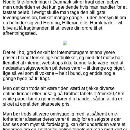
Nogle få e-forretninger i Danmark sikrer fragt uden gebyr,
men undertiden er det kun gældende hvis man handler for et
fastsat beløb. I øvrigt skulle man tage den billigste
leveringsversion, hvilket mange gange – uden hensyn til om
du befinder sig ved Herning, Hillerød eller Humlebæk – vil
blive at få fragtmanden til at levere din ordre til et
afhentningssted.
Det er i høj grad enkelt for internetbrugere at analysere
priser i blandt forskellige netbutikker, og med det motiv har
flertallet af internet webshops ikke kunne lade være med at
nedsætte salgsværdien på deres varer – til drenge og piger,
lige så vel som til voksne – helt i bund, og endda nogle
gange byde på fri fragt.
Men det kan trods alt være tiden værd at tjekke diverse
online firmaer efter udsalg på Brother labels 12mmx30,48m
white paper før du gennemfører din handel, sådan at du er
sikret at opnå den skarpeste pris.
Man bør trods alt være omhyggelig med, at såfremt en e-
forhandler afsætter deres varer til salg for en salgspris der
kan ses som mystisk fordelagtig, kan det undertiden være et
fingerpeg om en snydagtig online forretning. Køb med kort er