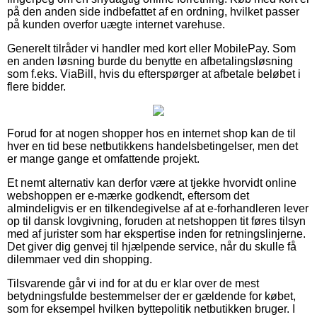
på den anden side indbefattet af en ordning, hvilket passer
på kunden overfor uægte internet varehuse.
Generelt tilråder vi handler med kort eller MobilePay. Som
en anden løsning burde du benytte en afbetalingsløsning
som f.eks. ViaBill, hvis du efterspørger at afbetale beløbet i
flere bidder.
Forud for at nogen shopper hos en internet shop kan de til
hver en tid bese netbutikkens handelsbetingelser, men det
er mange gange et omfattende projekt.
Et nemt alternativ kan derfor være at tjekke hvorvidt online
webshoppen er e-mærke godkendt, eftersom det
almindeligvis er en tilkendegivelse af at e-forhandleren lever
op til dansk lovgivning, foruden at netshoppen tit føres tilsyn
med af jurister som har ekspertise inden for retningslinjerne.
Det giver dig genvej til hjælpende service, når du skulle få
dilemmaer ved din shopping.
Tilsvarende går vi ind for at du er klar over de mest
betydningsfulde bestemmelser der er gældende for købet,
som for eksempel hvilken byttepolitik netbutikken bruger. I