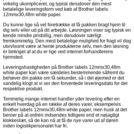
virkelig ukompliceret, og typisk derudover den mest
betalelige leveringsform ved køb af Brother labels
12mmx30,48m white paper.
Du kunne lige så vel foretrække at få pakken bragt hjem til
dig selv eller ud på dit arbejde. Løsningen viser sig typisk en
kende mindre prisbillig, men derudover særligt
fremkommelig. Den mest betalelige mulighed for fragt vil dog
utvivlsomt være at hente produkterne selv, men den løsning
er betinget af at du er lige ved internet forhandlerens
hjemsted.
Leveringshastigheden på Brother labels 12mmx30,48m
white paper kan være særdeles bestemmende såfremt du
behøver din pakke om få sekunder, så i det øjemed er det
sandelig klogt at vi ser den forventede leveringsdato for det
respektive produkt.
Temmelig mange internet handler yder levering efter en
enkelt hverdag på en række af deres varer, eksempelvis
Brother labels 12mmx30,48m white paper, men husk at det
beroer på at ordren indsendes tidligere end et nøjagtigt
klokkeslæt, så de kan nå at få de nye varer ud af døren
inden logistikpersonalet har fri.