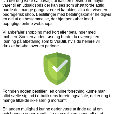
Du bør dog være så påvagt, at ifald en netshop frembyder
varer til en udsalgspris der kan ses som uhørt fordelagtig,
burde det mange gange være et karakteristika der viser en
bedragerisk shop. Bestillinger med betalingskort er heldigvis
en del af en bestemmelse, der hjælper køber imod
uoprigtige online webshops.
Vi anbefaler shopping med kort eller betalinger med
mobilen. Som en anden løsning burde du overveje en
løsning på afbetaling som fx ViaBill, hvis du hellere vil
dække beløbet over en periode.
Forinden nogen bestiller i en online forretning kunne man
altid sætte sig ind i e-butikkens forretningsaftale, det er dog i
mange tilfælde ikke særlig morsomt.
En anden mulighed kunne derfor være at finde ud af om
netshoppen er godkendt af e-mærket, som generelt er et