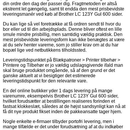
din ordre den dag der passer dig. Fragtmetoden er altså
ekstremt let gængelig, samt tit endda den mest prisbevidste
leveringsmanér ved køb af Brother LC 123Y Gul 600 sider.
Du kan lige så vel foretrække at få ordren sendt til hvor du
bor eller ud til din arbejdsplads. Denne bliver oftest en lille
smule mindre prisbillig, men samtidig vældig praktisk. Den
mest prisbevidste leveringsform kan ikke benægtes at være
at du selv henter varerne, som jo stiller krav om at du har
bopæl lige ved netbutikkens tilholdssted.
Leveringstidspunktet på Blækpatroner > Printer tilbehør >
Printere og Tilbehør er jo vældig udslagsgivende ifald man
skal bruge produktet omgående, så af den grund er det
ganske aktuelt at vi besigtiger det estimerede
leveringstidspunkt for den relevante vare.
En del online butikker yder 1 dags levering på mange
varenumre, eksempelvis Brother LC 123Y Gul 600 sider,
hvilket forudsætter at bestillingen realiseres forinden et
fastsat klokkeslæt, således at de højst sandsynligt kan nå at
få dit nye produkt fikset inden de pakkeansatte tager hjem.
Nogle enkelte e-firmaer tilbyder portofri levering, men i
mange tilfælde er det under forudsætning af at du indkøber