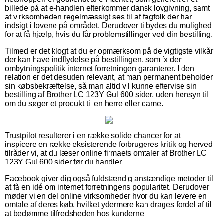
billede på at e-handlen efterkommer dansk lovgivning, samt
at virksomheden regelmæssigt ses til af fagfolk der har
indsigt i lovene på området. Derudover tilbydes du mulighed
for at få hjælp, hvis du får problemstillinger ved din bestilling.
Tilmed er det klogt at du er opmærksom på de vigtigste vilkår
der kan have indflydelse på bestillingen, som fx den
ombytningspolitik internet forretningen garanterer. I den
relation er det desuden relevant, at man permanent beholder
sin købsbekræftelse, så man altid vil kunne eftervise sin
bestilling af Brother LC 123Y Gul 600 sider, uden hensyn til
om du søger et produkt til en herre eller dame.
Trustpilot resulterer i en række solide chancer for at
inspicere en række eksisterende forbrugeres kritik og herved
tilråder vi, at du læser online firmaets omtaler af Brother LC
123Y Gul 600 sider før du handler.
Facebook giver dig også fuldstændig anstændige metoder til
at få en idé om internet forretningens popularitet. Derudover
møder vi en del online virksomheder hvor du kan levere en
omtale af deres køb, hvilket ydermere kan drages fordel af til
at bedømme tilfredsheden hos kunderne.