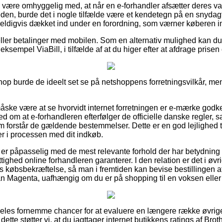
være omhyggelig med, at når en e-forhandler afsætter deres vare
en, burde det i nogle tilfælde være et kendetegn på en snydag
 heldigvis dækket ind under en forordning, som værner køberen i
 eller betalinger med mobilen. Som en alternativ mulighed kan du
eksempel ViaBill, i tilfælde af at du higer efter at afdrage prise
op burde de ideelt set se på netshoppens forretningsvilkår, men 
ke være at se hvorvidt internet forretningen er e-mærke godke
ed om at e-forhandleren efterfølger de officielle danske regler, s
 som forstår de gældende bestemmelser. Dette er en god lejlighed t
r i processen med dit indkøb.
 er påpasselig med de mest relevante forhold der har betydning f
tighed online forhandleren garanterer. I den relation er det i øvr
s købsbekræftelse, så man i fremtiden kan bevise bestillingen 
 Magenta, uafhængig om du er på shopping til en voksen eller 
ldeles fornemme chancer for at evaluere en længere række øvri
 dette støtter vi, at du iagttager internet butikkens ratings af Br