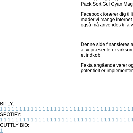
Pack Sort Gul Cyan Mage
Facebook forærer dig till
møder vi mange internet 
også må anvendes til afv
Denne side finansieres 
at vi præsenterer virks
et indkøb.
Fakta angående varer og 
potentielt er implementer
BITLY:
1
1
1
1
1
1
1
1
1
1
1
1
1
1
1
1
1
1
1
1
1
1
1
1
1
1
1
1
1
1
1
1
1
1
SPOTIFY:
1
1
1
1
1
1
1
1
1
1
1
1
1
1
1
1
1
1
1
1
1
1
1
1
1
1
1
1
1
1
1
1
1
1
CUTTLY BIO:
1