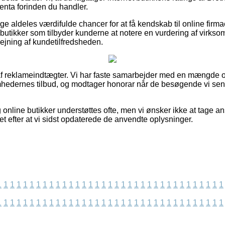
nta forinden du handler.
ige aldeles værdifulde chancer for at få kendskab til online fir
butikker som tilbyder kunderne at notere en vurdering af virkso
ejning af kundetilfredsheden.
af reklameindtægter. Vi har faste samarbejder med en mængde o
omhedernes tilbud, og modtager honorar når de besøgende vi se
online butikker understøttes ofte, men vi ønsker ikke at tage an
et efter at vi sidst opdaterede de anvendte oplysninger.
1
1
1
1
1
1
1
1
1
1
1
1
1
1
1
1
1
1
1
1
1
1
1
1
1
1
1
1
1
1
1
1
1
1
1
1
1
1
1
1
1
1
1
1
1
1
1
1
1
1
1
1
1
1
1
1
1
1
1
1
1
1
1
1
1
1
1
1
1
1