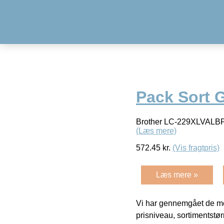
Pack Sort 
Brother LC-229XLVALBP. 
(Læs mere)
572.45
kr.
(Vis fragtpris)
Læs mere »
Vi har gennemgået de mes
prisniveau, sortimentstø