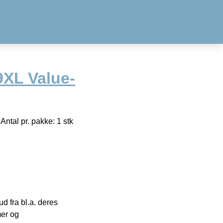
9XL Value-
ntal pr. pakke: 1 stk
 fra bl.a. deres
mer og