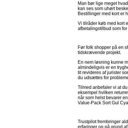
Man bør lige meget hvad 
kan ses som uhørt besked
Bestillinger med kort er
Vi tilråder køb med kort
afbetalingstilbud som for 
Før folk shopper på en sh
tidskrævende projekt.
En nem løsning kunne mås
almindeligvis er en trygh
tit revideres af jurister
du udsættes for probleme
Tilmed anbefaler vi at du
eksempel hvilken returret
når som helst bevarer en
Value-Pack Sort Gul Cyan
Trustpilot frembringer a
erfaringer og på grund af