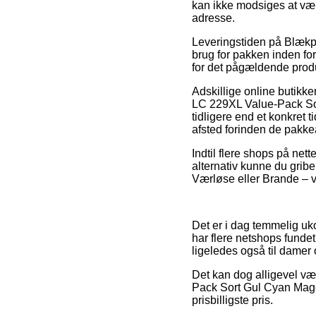
kan ikke modsiges at vær
adresse.
Leveringstiden på Blækpat
brug for pakken inden for
for det pågældende prod
Adskillige online butikk
LC 229XL Value-Pack Sor
tidligere end et konkret 
afsted forinden de pakkea
Indtil flere shops på nett
alternativ kunne du gribe
Værløse eller Brande – vil
Det er i dag temmelig uk
har flere netshops fundet
ligeledes også til damer
Det kan dog alligevel vær
Pack Sort Gul Cyan Magen
prisbilligste pris.