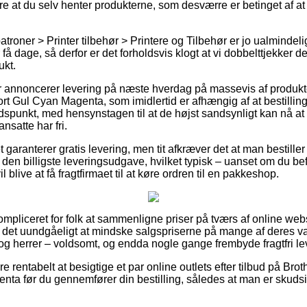
e at du selv henter produkterne, som desværre er betinget af at
roner > Printer tilbehør > Printere og Tilbehør er jo ualmindelig
 få dage, så derfor er det forholdsvis klogt at vi dobbelttjekker d
ukt.
er annoncerer levering på næste hverdag på massevis af produkt
t Gul Cyan Magenta, som imidlertid er afhængig af at bestilli
tidspunkt, med hensynstagen til at de højst sandsynligt kan nå at
nsatte har fri.
et garanterer gratis levering, men tit afkræver det at man bestiller
 den billigste leveringsudgave, hvilket typisk – uanset om du bef
 blive at få fragtfirmaet til at køre ordren til en pakkeshop.
ompliceret for folk at sammenligne priser på tværs af online we
 det uundgåeligt at mindske salgspriserne på mange af deres vare
 og herrer – voldsomt, og endda nogle gange frembyde fragtfri le
e rentabelt at besigtige et par online outlets efter tilbud på Br
ta før du gennemfører din bestilling, således at man er skuds