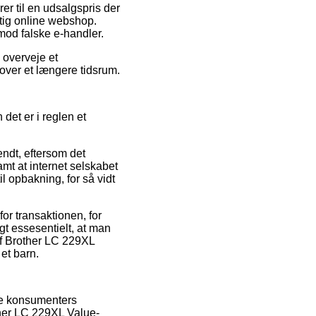
r til en udsalgspris der
tig online webshop.
mod falske e-handler.
 overveje et
n over et længere tidsrum.
det er i reglen et
ndt, eftersom det
amt at internet selskabet
il opbakning, for så vidt
or transaktionen, for
igt essesentielt, at man
af Brother LC 229XL
et barn.
ge konsumenters
other LC 229XL Value-