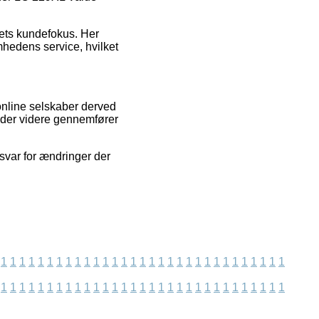
maets kundefokus. Her
mhedens service, hvilket
nline selskaber derved
nder videre gennemfører
svar for ændringer der
1
1
1
1
1
1
1
1
1
1
1
1
1
1
1
1
1
1
1
1
1
1
1
1
1
1
1
1
1
1
1
1
1
1
1
1
1
1
1
1
1
1
1
1
1
1
1
1
1
1
1
1
1
1
1
1
1
1
1
1
1
1