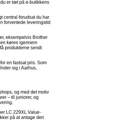
 du er tæt på e-butikkens
t central forudsat du har
en forventede leveringstid
er, eksempelvis Brother
ngen køres igennem
 få produkterne sendt
 for en fastsat pris. Som
inder sig i Aarhus,
bshops, og med det motiv
r – til juniorer, og
vering.
other LC 229XL Value-
ikker på at antage den