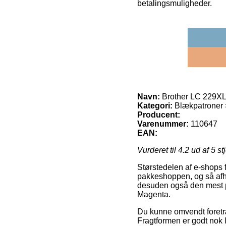
betalingsmuligheder.
Navn:
Brother LC 229XL
Kategori:
Blækpatroner > 
Producent:
Varenummer:
110647
EAN:
Vurderet til
4.2
ud af 5 st
Størstedelen af e-shops 
pakkeshoppen, og så afhe
desuden også den mest p
Magenta.
Du kunne omvendt foretræk
Fragtformen er godt nok 