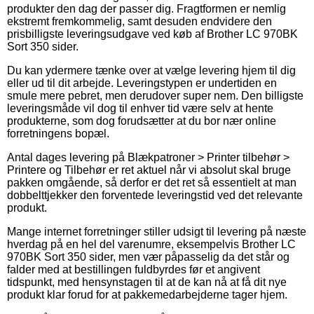
produkter den dag der passer dig. Fragtformen er nemlig
ekstremt fremkommelig, samt desuden endvidere den
prisbilligste leveringsudgave ved køb af Brother LC 970BK
Sort 350 sider.
Du kan ydermere tænke over at vælge levering hjem til dig
eller ud til dit arbejde. Leveringstypen er undertiden en
smule mere pebret, men derudover super nem. Den billigste
leveringsmåde vil dog til enhver tid være selv at hente
produkterne, som dog forudsætter at du bor nær online
forretningens bopæl.
Antal dages levering på Blækpatroner > Printer tilbehør >
Printere og Tilbehør er ret aktuel når vi absolut skal bruge
pakken omgående, så derfor er det ret så essentielt at man
dobbelttjekker den forventede leveringstid ved det relevante
produkt.
Mange internet forretninger stiller udsigt til levering på næste
hverdag på en hel del varenumre, eksempelvis Brother LC
970BK Sort 350 sider, men vær påpasselig da det står og
falder med at bestillingen fuldbyrdes før et angivent
tidspunkt, med hensynstagen til at de kan nå at få dit nye
produkt klar forud for at pakkemedarbejderne tager hjem.