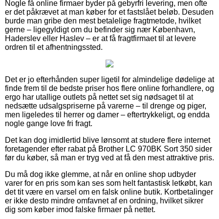
Nogle få online firmaer byder på gebyrfri levering, men ofte
er det påkrævet at man køber for et fastslået beløb. Desuden
burde man gribe den mest betalelige fragtmetode, hvilket
gerne – ligegyldigt om du befinder sig nær København,
Haderslev eller Haslev – er at få fragtfirmaet til at levere
ordren til et afhentningssted.
Det er jo efterhånden super ligetil for almindelige dødelige at
finde frem til de bedste priser hos flere online forhandlere, og
ergo har utallige outlets på nettet set sig nødsaget til at
nedsætte udsalgspriserne på varerne – til drenge og piger,
men ligeledes til herrer og damer – eftertrykkeligt, og endda
nogle gange love fri fragt.
Det kan dog imidlertid blive lønsomt at studere flere internet
foretagender efter rabat på Brother LC 970BK Sort 350 sider
før du køber, så man er tryg ved at få den mest attraktive pris.
Du må dog ikke glemme, at når en online shop udbyder
varer for en pris som kan ses som helt fantastisk letkøbt, kan
det tit være en varsel om en falsk online butik. Kortbetalinger
er ikke desto mindre omfavnet af en ordning, hvilket sikrer
dig som køber imod falske firmaer på nettet.