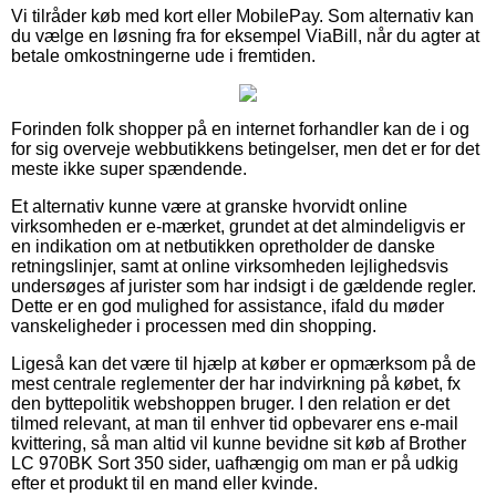
Vi tilråder køb med kort eller MobilePay. Som alternativ kan
du vælge en løsning fra for eksempel ViaBill, når du agter at
betale omkostningerne ude i fremtiden.
Forinden folk shopper på en internet forhandler kan de i og
for sig overveje webbutikkens betingelser, men det er for det
meste ikke super spændende.
Et alternativ kunne være at granske hvorvidt online
virksomheden er e-mærket, grundet at det almindeligvis er
en indikation om at netbutikken opretholder de danske
retningslinjer, samt at online virksomheden lejlighedsvis
undersøges af jurister som har indsigt i de gældende regler.
Dette er en god mulighed for assistance, ifald du møder
vanskeligheder i processen med din shopping.
Ligeså kan det være til hjælp at køber er opmærksom på de
mest centrale reglementer der har indvirkning på købet, fx
den byttepolitik webshoppen bruger. I den relation er det
tilmed relevant, at man til enhver tid opbevarer ens e-mail
kvittering, så man altid vil kunne bevidne sit køb af Brother
LC 970BK Sort 350 sider, uafhængig om man er på udkig
efter et produkt til en mand eller kvinde.