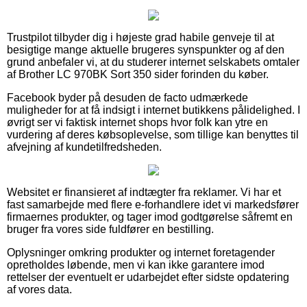
Trustpilot tilbyder dig i højeste grad habile genveje til at
besigtige mange aktuelle brugeres synspunkter og af den
grund anbefaler vi, at du studerer internet selskabets omtaler
af Brother LC 970BK Sort 350 sider forinden du køber.
Facebook byder på desuden de facto udmærkede
muligheder for at få indsigt i internet butikkens pålidelighed. I
øvrigt ser vi faktisk internet shops hvor folk kan ytre en
vurdering af deres købsoplevelse, som tillige kan benyttes til
afvejning af kundetilfredsheden.
Websitet er finansieret af indtægter fra reklamer. Vi har et
fast samarbejde med flere e-forhandlere idet vi markedsfører
firmaernes produkter, og tager imod godtgørelse såfremt en
bruger fra vores side fuldfører en bestilling.
Oplysninger omkring produkter og internet foretagender
opretholdes løbende, men vi kan ikke garantere imod
rettelser der eventuelt er udarbejdet efter sidste opdatering
af vores data.