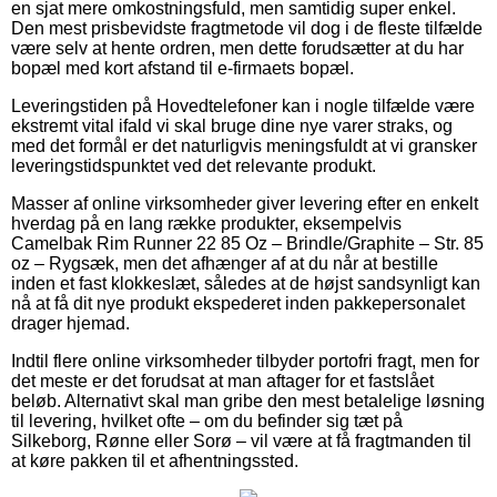
en sjat mere omkostningsfuld, men samtidig super enkel.
Den mest prisbevidste fragtmetode vil dog i de fleste tilfælde
være selv at hente ordren, men dette forudsætter at du har
bopæl med kort afstand til e-firmaets bopæl.
Leveringstiden på Hovedtelefoner kan i nogle tilfælde være
ekstremt vital ifald vi skal bruge dine nye varer straks, og
med det formål er det naturligvis meningsfuldt at vi gransker
leveringstidspunktet ved det relevante produkt.
Masser af online virksomheder giver levering efter en enkelt
hverdag på en lang række produkter, eksempelvis
Camelbak Rim Runner 22 85 Oz – Brindle/Graphite – Str. 85
oz – Rygsæk, men det afhænger af at du når at bestille
inden et fast klokkeslæt, således at de højst sandsynligt kan
nå at få dit nye produkt ekspederet inden pakkepersonalet
drager hjemad.
Indtil flere online virksomheder tilbyder portofri fragt, men for
det meste er det forudsat at man aftager for et fastslået
beløb. Alternativt skal man gribe den mest betalelige løsning
til levering, hvilket ofte – om du befinder sig tæt på
Silkeborg, Rønne eller Sorø – vil være at få fragtmanden til
at køre pakken til et afhentningssted.