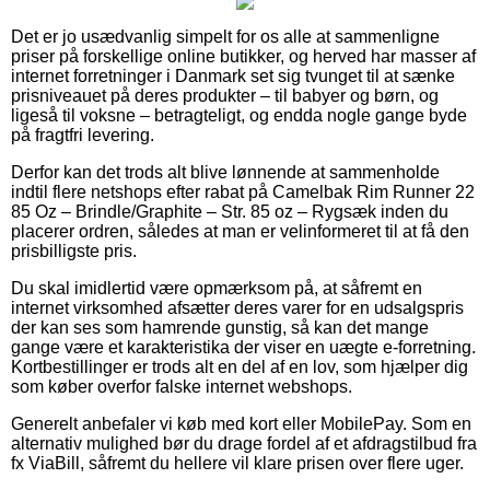
Det er jo usædvanlig simpelt for os alle at sammenligne
priser på forskellige online butikker, og herved har masser af
internet forretninger i Danmark set sig tvunget til at sænke
prisniveauet på deres produkter – til babyer og børn, og
ligeså til voksne – betragteligt, og endda nogle gange byde
på fragtfri levering.
Derfor kan det trods alt blive lønnende at sammenholde
indtil flere netshops efter rabat på Camelbak Rim Runner 22
85 Oz – Brindle/Graphite – Str. 85 oz – Rygsæk inden du
placerer ordren, således at man er velinformeret til at få den
prisbilligste pris.
Du skal imidlertid være opmærksom på, at såfremt en
internet virksomhed afsætter deres varer for en udsalgspris
der kan ses som hamrende gunstig, så kan det mange
gange være et karakteristika der viser en uægte e-forretning.
Kortbestillinger er trods alt en del af en lov, som hjælper dig
som køber overfor falske internet webshops.
Generelt anbefaler vi køb med kort eller MobilePay. Som en
alternativ mulighed bør du drage fordel af et afdragstilbud fra
fx ViaBill, såfremt du hellere vil klare prisen over flere uger.