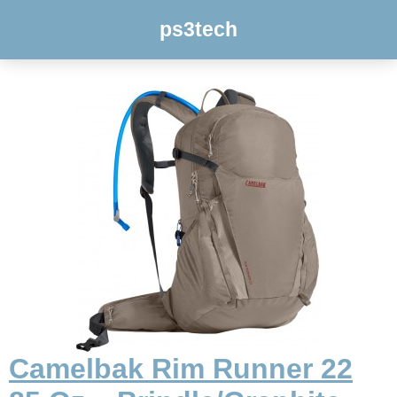
ps3tech
Camelbak Rim Runner 22