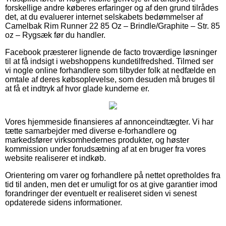
forskellige andre køberes erfaringer og af den grund tilrådes
det, at du evaluerer internet selskabets bedømmelser af
Camelbak Rim Runner 22 85 Oz – Brindle/Graphite – Str. 85
oz – Rygsæk før du handler.
Facebook præsterer lignende de facto troværdige løsninger
til at få indsigt i webshoppens kundetilfredshed. Tilmed ser
vi nogle online forhandlere som tilbyder folk at nedfælde en
omtale af deres købsoplevelse, som desuden må bruges til
at få et indtryk af hvor glade kunderne er.
Vores hjemmeside finansieres af annonceindtægter. Vi har
tætte samarbejder med diverse e-forhandlere og
markedsfører virksomhedernes produkter, og høster
kommission under forudsætning af at en bruger fra vores
website realiserer et indkøb.
Orientering om varer og forhandlere på nettet opretholdes fra
tid til anden, men det er umuligt for os at give garantier imod
forandringer der eventuelt er realiseret siden vi senest
opdaterede sidens informationer.