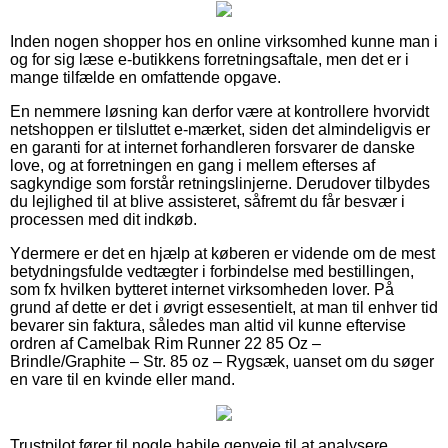
Inden nogen shopper hos en online virksomhed kunne man i
og for sig læse e-butikkens forretningsaftale, men det er i
mange tilfælde en omfattende opgave.
En nemmere løsning kan derfor være at kontrollere hvorvidt
netshoppen er tilsluttet e-mærket, siden det almindeligvis er
en garanti for at internet forhandleren forsvarer de danske
love, og at forretningen en gang i mellem efterses af
sagkyndige som forstår retningslinjerne. Derudover tilbydes
du lejlighed til at blive assisteret, såfremt du får besvær i
processen med dit indkøb.
Ydermere er det en hjælp at køberen er vidende om de mest
betydningsfulde vedtægter i forbindelse med bestillingen,
som fx hvilken bytteret internet virksomheden lover. På
grund af dette er det i øvrigt essesentielt, at man til enhver tid
bevarer sin faktura, således man altid vil kunne eftervise
ordren af Camelbak Rim Runner 22 85 Oz –
Brindle/Graphite – Str. 85 oz – Rygsæk, uanset om du søger
en vare til en kvinde eller mand.
Trustpilot fører til nogle habile genveje til at analysere