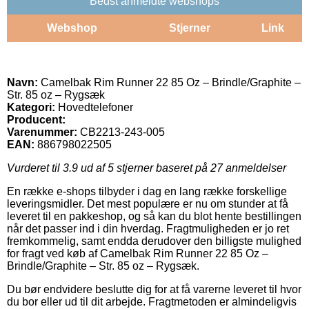
Bedst anmeldte webshops
Webshop
Stjerner
Link
Navn:
Camelbak Rim Runner 22 85 Oz – Brindle/Graphite –
Str. 85 oz – Rygsæk
Kategori:
Hovedtelefoner
Producent:
Varenummer:
CB2213-243-005
EAN:
886798022505
Vurderet til
3.9
ud af 5 stjerner baseret på
27
anmeldelser
En række e-shops tilbyder i dag en lang række forskellige
leveringsmidler. Det mest populære er nu om stunder at få
leveret til en pakkeshop, og så kan du blot hente bestillingen
når det passer ind i din hverdag. Fragtmuligheden er jo ret
fremkommelig, samt endda derudover den billigste mulighed
for fragt ved køb af Camelbak Rim Runner 22 85 Oz –
Brindle/Graphite – Str. 85 oz – Rygsæk.
Du bør endvidere beslutte dig for at få varerne leveret til hvor
du bor eller ud til dit arbejde. Fragtmetoden er almindeligvis