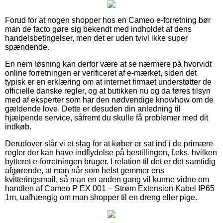
Forud for at nogen shopper hos en Cameo e-forretning bør
man de facto gøre sig bekendt med indholdet af dens
handelsbetingelser, men det er uden tvivl ikke super
spændende.
En nem løsning kan derfor være at se nærmere på hvorvidt
online forretningen er verificeret af e-mærket, siden det
typisk er en erklæring om at internet firmaet understøtter de
officielle danske regler, og at butikken nu og da føres tilsyn
med af eksperter som har den nødvendige knowhow om de
gældende love. Dette er desuden din anledning til
hjælpende service, såfremt du skulle få problemer med dit
indkøb.
Derudover slår vi et slag for at køber er sat ind i de primære
regler der kan have indflydelse på bestillingen, f.eks. hvilken
bytteret e-forretningen bruger. I relation til det er det samtidig
afgørende, at man når som helst gemmer ens
kvitteringsmail, så man en anden gang vil kunne vidne om
handlen af Cameo P EX 001 – Strøm Extension Kabel IP65
1m, uafhængig om man shopper til en dreng eller pige.