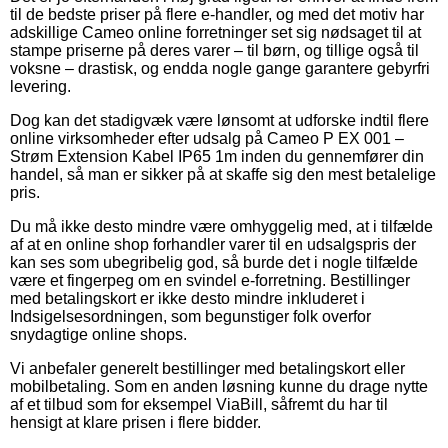
til de bedste priser på flere e-handler, og med det motiv har
adskillige Cameo online forretninger set sig nødsaget til at
stampe priserne på deres varer – til børn, og tillige også til
voksne – drastisk, og endda nogle gange garantere gebyrfri
levering.
Dog kan det stadigvæk være lønsomt at udforske indtil flere
online virksomheder efter udsalg på Cameo P EX 001 –
Strøm Extension Kabel IP65 1m inden du gennemfører din
handel, så man er sikker på at skaffe sig den mest betalelige
pris.
Du må ikke desto mindre være omhyggelig med, at i tilfælde
af at en online shop forhandler varer til en udsalgspris der
kan ses som ubegribelig god, så burde det i nogle tilfælde
være et fingerpeg om en svindel e-forretning. Bestillinger
med betalingskort er ikke desto mindre inkluderet i
Indsigelsesordningen, som begunstiger folk overfor
snydagtige online shops.
Vi anbefaler generelt bestillinger med betalingskort eller
mobilbetaling. Som en anden løsning kunne du drage nytte
af et tilbud som for eksempel ViaBill, såfremt du har til
hensigt at klare prisen i flere bidder.