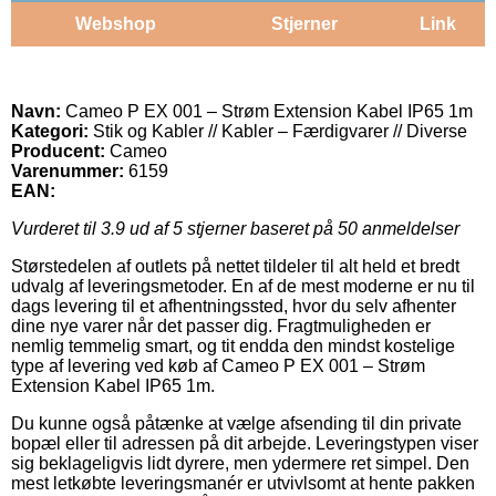
Webshop
Stjerner
Link
Navn:
Cameo P EX 001 – Strøm Extension Kabel IP65 1m
Kategori:
Stik og Kabler // Kabler – Færdigvarer // Diverse
Producent:
Cameo
Varenummer:
6159
EAN:
Vurderet til
3.9
ud af 5 stjerner baseret på
50
anmeldelser
Størstedelen af outlets på nettet tildeler til alt held et bredt
udvalg af leveringsmetoder. En af de mest moderne er nu til
dags levering til et afhentningssted, hvor du selv afhenter
dine nye varer når det passer dig. Fragtmuligheden er
nemlig temmelig smart, og tit endda den mindst kostelige
type af levering ved køb af Cameo P EX 001 – Strøm
Extension Kabel IP65 1m.
Du kunne også påtænke at vælge afsending til din private
bopæl eller til adressen på dit arbejde. Leveringstypen viser
sig beklageligvis lidt dyrere, men ydermere ret simpel. Den
mest letkøbte leveringsmanér er utvivlsomt at hente pakken