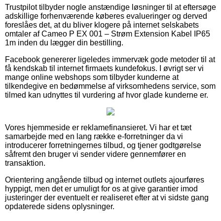
Trustpilot tilbyder nogle anstændige løsninger til at eftersøge
adskillige forhenværende køberes evalueringer og derved
foreslåes det, at du bliver klogere på internet selskabets
omtaler af Cameo P EX 001 – Strøm Extension Kabel IP65
1m inden du lægger din bestilling.
Facebook genererer ligeledes immervæk gode metoder til at
få kendskab til internet firmaets kundefokus. I øvrigt ser vi
mange online webshops som tilbyder kunderne at
tilkendegive en bedømmelse af virksomhedens service, som
tilmed kan udnyttes til vurdering af hvor glade kunderne er.
Vores hjemmeside er reklamefinansieret. Vi har et tæt
samarbejde med en lang række e-forretninger da vi
introducerer forretningernes tilbud, og tjener godtgørelse
såfremt den bruger vi sender videre gennemfører en
transaktion.
Orientering angående tilbud og internet outlets ajourføres
hyppigt, men det er umuligt for os at give garantier imod
justeringer der eventuelt er realiseret efter at vi sidste gang
opdaterede sidens oplysninger.