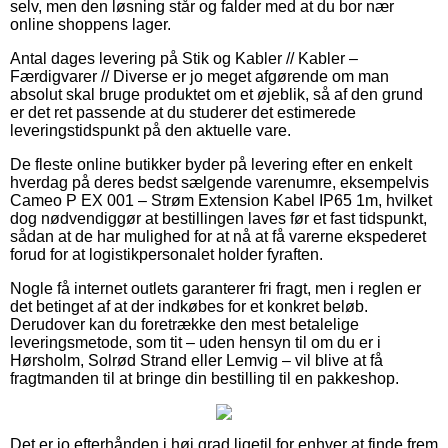
selv, men den løsning står og falder med at du bor nær
online shoppens lager.
Antal dages levering på Stik og Kabler // Kabler –
Færdigvarer // Diverse er jo meget afgørende om man
absolut skal bruge produktet om et øjeblik, så af den grund
er det ret passende at du studerer det estimerede
leveringstidspunkt på den aktuelle vare.
De fleste online butikker byder på levering efter en enkelt
hverdag på deres bedst sælgende varenumre, eksempelvis
Cameo P EX 001 – Strøm Extension Kabel IP65 1m, hvilket
dog nødvendiggør at bestillingen laves før et fast tidspunkt,
sådan at de har mulighed for at nå at få varerne ekspederet
forud for at logistikpersonalet holder fyraften.
Nogle få internet outlets garanterer fri fragt, men i reglen er
det betinget af at der indkøbes for et konkret beløb.
Derudover kan du foretrække den mest betalelige
leveringsmetode, som tit – uden hensyn til om du er i
Hørsholm, Solrød Strand eller Lemvig – vil blive at få
fragtmanden til at bringe din bestilling til en pakkeshop.
Det er jo efterhånden i høj grad ligetil for enhver at finde frem