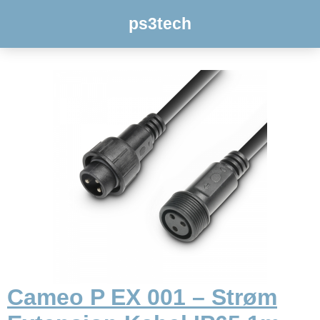
ps3tech
Cameo P EX 001 – Strøm