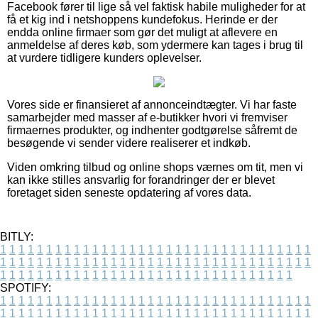
Facebook fører til lige så vel faktisk habile muligheder for at
få et kig ind i netshoppens kundefokus. Herinde er der
endda online firmaer som gør det muligt at aflevere en
anmeldelse af deres køb, som ydermere kan tages i brug til
at vurdere tidligere kunders oplevelser.
Vores side er finansieret af annonceindtægter. Vi har faste
samarbejder med masser af e-butikker hvori vi fremviser
firmaernes produkter, og indhenter godtgørelse såfremt de
besøgende vi sender videre realiserer et indkøb.
Viden omkring tilbud og online shops værnes om tit, men vi
kan ikke stilles ansvarlig for forandringer der er blevet
foretaget siden seneste opdatering af vores data.
BITLY:
1
1
1
1
1
1
1
1
1
1
1
1
1
1
1
1
1
1
1
1
1
1
1
1
1
1
1
1
1
1
1
1
1
1
1
1
1
1
1
1
1
1
1
1
1
1
1
1
1
1
1
1
1
1
1
1
1
1
1
1
1
1
1
1
1
1
1
1
1
1
1
1
1
1
1
1
1
1
1
1
1
1
1
1
1
1
1
1
1
1
1
1
1
1
1
1
1
1
1
1
SPOTIFY:
1
1
1
1
1
1
1
1
1
1
1
1
1
1
1
1
1
1
1
1
1
1
1
1
1
1
1
1
1
1
1
1
1
1
1
1
1
1
1
1
1
1
1
1
1
1
1
1
1
1
1
1
1
1
1
1
1
1
1
1
1
1
1
1
1
1
1
1