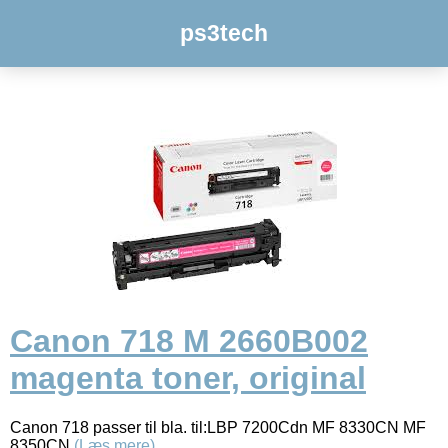
ps3tech
Canon 718 M 2660B002
magenta toner, original
Canon 718 passer til bla. til:LBP 7200Cdn MF 8330CN MF
8350CN
(Læs mere)