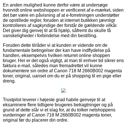
En anden mulighed kunne derfor være at undersøge
hvorvidt online webshoppen er verificeret af e-mærket, siden
det bør være en påvisning af at e-forretningen understøtter
de opstillede regler, foruden at internet butikken jævnligt
kontrolleres af sagkyndige der forstår de gældende vilkår.
Det giver dig genvej til at få hjælp, såfremt du skulle få
vanskeligheder i forbindelse med din bestilling.
Foruden dette tilråder vi at kunden er vidende om de
fundamentale betingelser der kan have indflydelse på
handlen, eksempelvis hvilken returret online shoppen
bruger. Her er det også vigtigt, at man til enhver tid sikrer ens
faktura e-mail, således man fremadrettet vil kunne
dokumentere sin ordre af Canon 718 M 2660B002 magenta
toner, original, uanset om du er på shopping til en pige eller
dreng.
Trustpilot leverer i højeste grad habile genveje til at
eksaminere flere tidligere brugeres betragtninger og på
grund af dette slår vi et slag for, at du tolker netshoppens
vurderinger af Canon 718 M 2660B002 magenta toner,
original før du placerer din ordre.