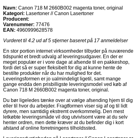
Navn:
Canon 718 M 2660B002 magenta toner, original
Kategori:
Lasertoner // Canon Lasertoner
Producent:
Varenummer:
77476
EAN:
4960999628578
Vurderet til
4.2
ud af 5 stjerner baseret på
17
anmeldelser
En stor portion internet virksomheder tilbyder på nuværende
tidspunkt et bredt udvalg af leveringsudgaver. En der er
meget populær er i vore dage at afsende til en pakkeshop,
fordi det så er super fleksibelt for dig at kunne hente de
bestilte produkter når du har mulighed for det.
Leveringsformen er jo ualmindeligt ligetil, samt mange
gange endda den prisbilligste leveringsmodel ved køb af
Canon 718 M 2660B002 magenta toner, original.
Du bør ligeledes tænke over at vælge afsending hjem til dig
eller til hvor du arbejder. Fragtformen viser sig af og til lidt
dyrere, men samtidig ekstremt overkommelig. Den mest
letkøbte leveringsmåde vil dog utvivlsomt være at du selv
henter ordren, men dette kræver at du befinder dig i kort
afstand af online forretningens tilholdssted.