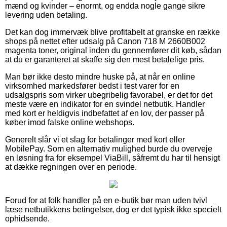
mænd og kvinder – enormt, og endda nogle gange sikre
levering uden betaling.
Det kan dog immervæk blive profitabelt at granske en række
shops på nettet efter udsalg på Canon 718 M 2660B002
magenta toner, original inden du gennemfører dit køb, sådan
at du er garanteret at skaffe sig den mest betalelige pris.
Man bør ikke desto mindre huske på, at når en online
virksomhed markedsfører bedst i test varer for en
udsalgspris som virker ubegribelig favorabel, er det for det
meste være en indikator for en svindel netbutik. Handler
med kort er heldigvis indbefattet af en lov, der passer på
køber imod falske online webshops.
Generelt slår vi et slag for betalinger med kort eller
MobilePay. Som en alternativ mulighed burde du overveje
en løsning fra for eksempel ViaBill, såfremt du har til hensigt
at dække regningen over en periode.
Forud for at folk handler på en e-butik bør man uden tvivl
læse netbutikkens betingelser, dog er det typisk ikke specielt
ophidsende.