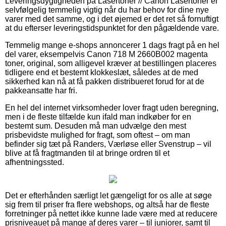
Leveringsdygtigheden på Lasertoner // Canon Lasertoner er
selvfølgelig temmelig vigtig når du har behov for dine nye
varer med det samme, og i det øjemed er det ret så fornuftigt
at du efterser leveringstidspunktet for den pågældende vare.
Temmelig mange e-shops annoncerer 1 dags fragt på en hel
del varer, eksempelvis Canon 718 M 2660B002 magenta
toner, original, som alligevel kræver at bestillingen placeres
tidligere end et bestemt klokkeslæt, således at de med
sikkerhed kan nå at få pakken distribueret forud for at de
pakkeansatte har fri.
En hel del internet virksomheder lover fragt uden beregning,
men i de fleste tilfælde kun ifald man indkøber for en
bestemt sum. Desuden må man udvælge den mest
prisbevidste mulighed for fragt, som oftest – om man
befinder sig tæt på Randers, Værløse eller Svenstrup – vil
blive at få fragtmanden til at bringe ordren til et
afhentningssted.
Det er efterhånden særligt let gængeligt for os alle at søge
sig frem til priser fra flere webshops, og altså har de fleste
forretninger på nettet ikke kunne lade være med at reducere
prisniveauet på mange af deres varer – til juniorer, samt til